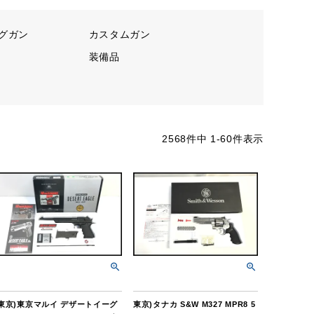
グガン
カスタムガン
装備品
2568
件中
1
-
60
件表示
東京)東京マルイ デザートイーグ
東京)タナカ S&W M327 MPR8 5