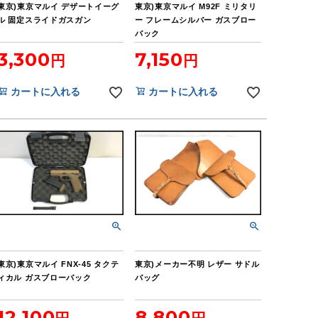
東京)東京マルイ デザートイーグ
東京)東京マルイ M92F ミリタリ
ル 固定スライドガスガン
ー フレームシルバー ガスブロー
バック
3,300
7,150
カートに入れる
カートに入れる
東京)東京マルイ FNX-45 タクテ
東京)メーカー不明 レザー サドル
ィカル ガスブローバック
バッグ
12,100
8,800