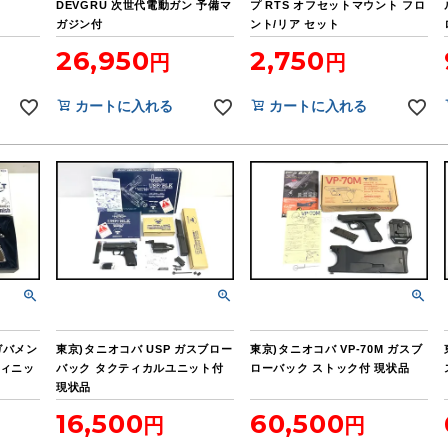
DEVGRU 次世代電動ガン 予備マ
プ RTS オフセットマウント フロ
ガジン付
ント/リア セット
26,950
2,750
カートに入れる
カートに入れる
ガバメン
東京)タニオコバ USP ガスブロー
東京)タニオコバ VP-70M ガスブ
フィニッ
バック タクティカルユニット付
ローバック ストック付 現状品
現状品
16,500
60,500