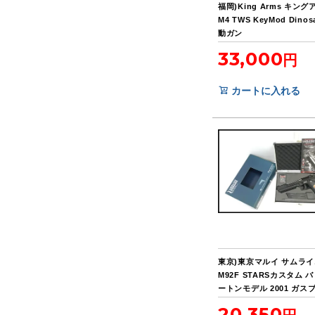
福岡)King Arms キン
M4 TWS KeyMod Dinos
動ガン
33,000
カートに入れる
東京)東京マルイ サムラ
M92F STARSカスタム 
ートンモデル 2001 ガス
ック
20,350