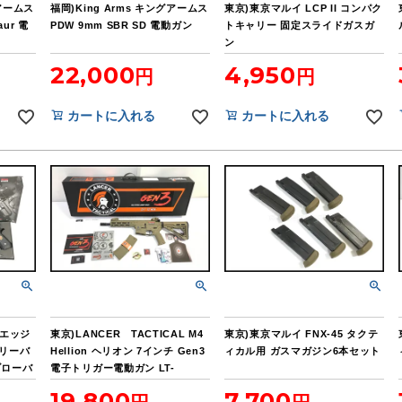
グアームス
福岡)King Arms キングアームス
東京)東京マルイ LCP II コンパク
aur 電
PDW 9mm SBR SD 電動ガン
トキャリー 固定スライドガスガ
ン
22,000
4,950
カートに入れる
カートに入れる
イエッジ
東京)LANCER TACTICAL M4
東京)東京マルイ FNX-45 タクテ
バリーバ
Hellion ヘリオン 7インチ Gen3
ィカル用 ガスマガジン6本セット
ブローバ
電子トリガー電動ガン LT-
32TA7-G3-JPN
19,800
7,700