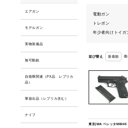
エアガン
電動ガン
トレポン
モデルガン
年少者向けトイガ
実物装備品
価
並び替え
新着順
無可動銃
自衛隊関連（PX品 レプリカ
品）
軍放出品（レプリカ含む）
ナイフ
東京)WA ベレッタM8045