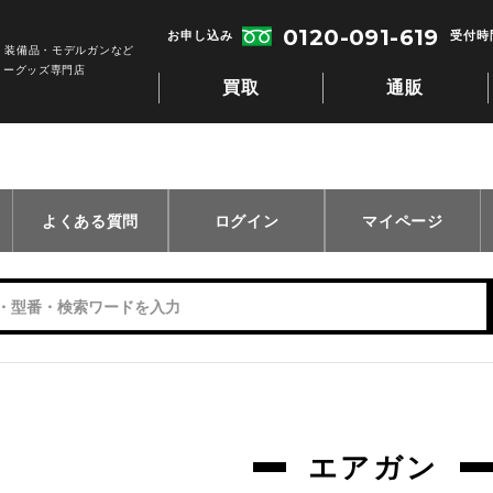
0120-091-619
お申し込み
受付時間
・装備品・モデルガンなど
リーグッズ専門店
買取
通販
よくある質問
ログイン
マイページ
エアガン