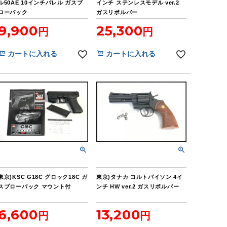
ル50AE 10インチバレル ガスブ
インチ ステンレスモデル ver.2
ローバック
ガスリボルバー
9,900
25,300
カートに入れる
カートに入れる
東京)KSC G18C グロック18C ガ
東京)タナカ コルトパイソン 4イ
スブローバック マウント付
ンチ HW ver.2 ガスリボルバー
6,600
13,200