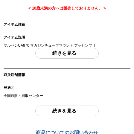
アイテム詳細
アイテム説明
マルゼンCA870 マガジンチューブマウント アッセンブリ
「付属品」・・・ 写真に写っているものが全てです。 （撮影、運搬備品は除
続きを見る
く）
アイテム状態
取扱店舗情報
中古：A（使用感の少ない美品）
CA870に使用していたトリプルレールマウントです。目立った傷などは見られ
発送元
ません。中古品となりますので、画像にて内容、状態をご確認の上ご検討くだ
さい。
全国通販・買取センター
お品物についてのご注意
を必ずお読み頂き、
ご同意の上でご購入下さい
。
住所
続きを見る
東京都江戸川区中葛西6-10-14 2F
商品管理コード
お問合わせ番号
chc-2605189612-ai-081519597
商品についてのお問い合わせ