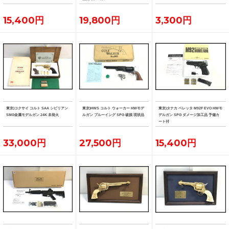
15,400円
19,800円
3,300円
東京)コクサイ コルト SAA シビリアン
東京)HWS コルト ウォーカー HWモデ
東京)タナカ ベレッタ M92F EVO HWモ
SMG金属モデルガン 24K 未発火
ルガン ブルーイング SPG 破損 現状品
デルガン SPG ダメージ加工品 予備カ
ート付
33,000円
27,500円
15,400円