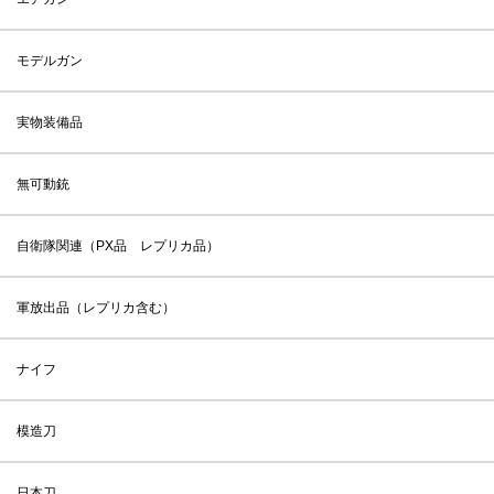
モデルガン
実物装備品
無可動銃
自衛隊関連（PX品 レプリカ品）
軍放出品（レプリカ含む）
ナイフ
模造刀
日本刀