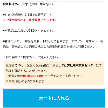
配送料は750円です
（沖縄・離島を除く）。
■お支払確認後、2-3日で出荷予定です。
※
ご注文状況により多少前後いたします。
■本商品は1品物のUSEDアイテムです。
■各種ミリタリー用品を買取・下取りしております。エアガン・電動ガン・装
備品・実物品などご売却ご検討なら簡単無料査定をぜひご利用ください。
※
利用規約
にご同意の上、ご購入ください。
販売額で10万円を超えるお品物につきましては
弊社東京買取センター
にて
現物を確認することができます。
ご希望の際は
0120-091-619
にてご予約の上ご来店ください。
※東京)表記のものに限ります。
カートに入れる