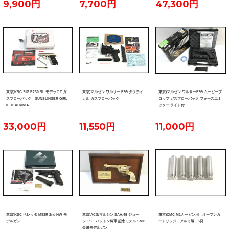
9,900円
7,700円
47,300円
東京)KSC SIG P230 SL モデッロT ガ
東京)マルゼン ワルサー P99 タクティ
東京)マルゼン ワルサーP99 ムービープ
スブローバック GUNSLINGER GIRL -
カル ガスブローバック
ロップ ガスブローバック フォースエミ
IL TEATRINO-
ッター ライト付
33,000円
11,550円
11,000円
東京)KSC ベレッタ M93R 2nd HW モ
東京)ACG/マルシン SAA.45 ジョー
東京)CMC M1カービン用 オープンカ
デルガン
ジ・S・パットン将軍 記念モデル SMG
ートリッジ アルミ製 5発
金属モデルガン