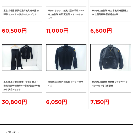
東京)自衛隊 観閲行進白装具 儀仗隊 白
東京)ノサックス 短靴 3型 白革靴 27cm
東京)海上自衛隊 海士 常装第3種夏服上
弾帯/ホルスター/脚絆一式 レプリカ
海上自衛隊 幹部 夏服用 ストレートチ
衣 士長階級章/曹候補者き章
ップ
60,500円
11,000円
6,600円
東京)海上自衛隊 海士 常装冬服上下
東京)海上自衛隊 簡易服 セーター Mサ
東京)海上自衛隊 簡易服 ジャンパー ラ
士長階級章/精勤章2本/曹候補者き章/胸
イズ
イナー付 3号 信和被服
飾り/胸当てセット
30,800円
6,050円
7,150円
エアガン