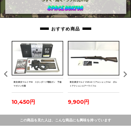
おすすめ商品
ェストリ
東京)東京マルイ P90 スタンダード電動ガン 予備
東京)東京マルイ VSR-10 リアルショックVer ボル
東京)
マガジン付属
トアクションエアーライフル
クシ
10,450円
9,900円
16
この商品を見た人は、こんな商品にも興味を持っています