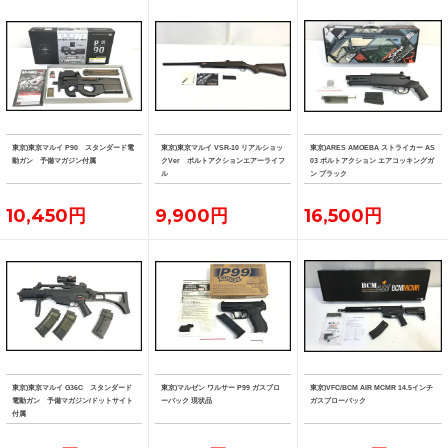
東京)東京マルイ P90 スタンダード電
東京)東京マルイ VSR-10 リアルショッ
東京)ARES AMOEBA ストライカー AS
動ガン 予備マガジン付属
クVer ボルトアクションエアーライフ
03 ボルトアクション エアコッキングガ
ル
ン ブラック
10,450円
9,900円
16,500円
東京)東京マルイ G36C スタンダード
東京)マルゼン ワルサー P99 ガスブロ
東京)VFC/BCM AIR MCMR 14.5インチ
電動ガン 予備マガジン/ドットサイト
ーバック 現状品
ガスブローバック
付属