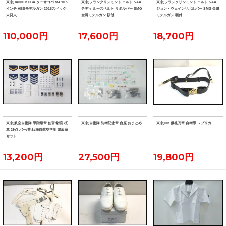
東京)TANIO KOBA タニオコバ M4 10.5
東京)フランクリンミント コルト SAA
東京)フランクリンミント コルト SAA
インチ ABSモデルガン 2016スペック
テディ ルーズベルト リボルバー SMG
ジョン・ウェインリボルバー SMG 金属
未発火
金属モデルガン 額付
モデルガン 額付
110,000円
17,600円
18,700円
東京)航空自衛隊 甲階級章 佐官/尉官 桜
東京)自衛隊 防衛記念章 台座 おまとめ
東京)NB 儀礼刀帯 自衛隊 レプリカ
章 29点 バー/曹士/海自航空学生 階級章
セット
13,200円
27,500円
19,800円