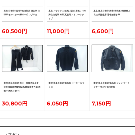
東京)自衛隊 観閲行進白装具 儀仗隊 白
東京)ノサックス 短靴 3型 白革靴 27cm
東京)海上自衛隊 海士 常装第3種夏服上
弾帯/ホルスター/脚絆一式 レプリカ
海上自衛隊 幹部 夏服用 ストレートチ
衣 士長階級章/曹候補者き章
ップ
60,500円
11,000円
6,600円
東京)海上自衛隊 海士 常装冬服上下
東京)海上自衛隊 簡易服 セーター Mサ
東京)海上自衛隊 簡易服 ジャンパー ラ
士長階級章/精勤章2本/曹候補者き章/胸
イズ
イナー付 3号 信和被服
飾り/胸当てセット
30,800円
6,050円
7,150円
エアガン