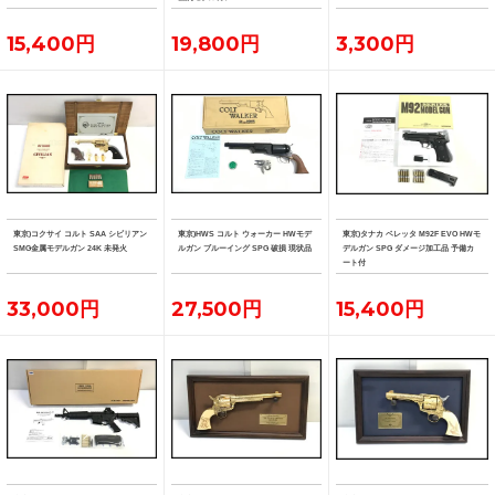
15,400円
19,800円
3,300円
東京)コクサイ コルト SAA シビリアン
東京)HWS コルト ウォーカー HWモデ
東京)タナカ ベレッタ M92F EVO HWモ
SMG金属モデルガン 24K 未発火
ルガン ブルーイング SPG 破損 現状品
デルガン SPG ダメージ加工品 予備カ
ート付
33,000円
27,500円
15,400円