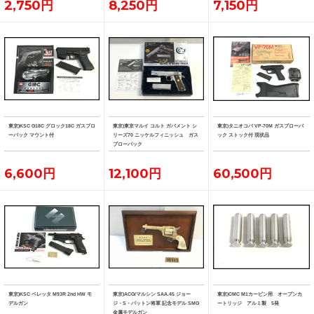
2,750円
8,250円
7,150円
東京)KSC G18C グロック18C ガスブロ
東京)東京マルイ コルト ガバメント シ
東京)タニオコバ VP-70M ガスブローバ
ーバック マウント付
リーズ70 ニッケルフィニッシュ ガス
ック ストック付 現状品
ブローバック
6,600円
12,100円
60,500円
東京)KSC ベレッタ M93R 2nd HW モ
東京)ACG/マルシン SAA.45 ジョー
東京)CMC M1カービン用 オープンカ
デルガン
ジ・S・パットン将軍 記念モデル SMG
ートリッジ アルミ製 5発
金属モデルガン