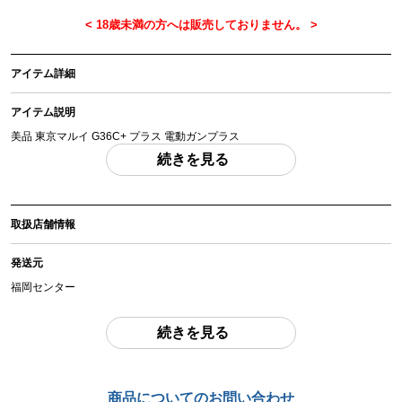
アイテム詳細
アイテム説明
美品 東京マルイ G36C+ プラス 電動ガンプラス
「付属品」・・・ 写真に写っているものが全てです。 （撮影、運搬備品は除
続きを見る
く）
アイテム状態
取扱店舗情報
中古：A（使用感の少ない美品）
■展示品の為、外箱はやや擦れがありますが商品はほとんど使用感の少ない美
発送元
品です。
■中古品につき若干の擦れや汚れはご了承ください。
福岡センター
■セミ、フル動作確認できました。（0.2ｇBB弾 0.87J 93m/s 809RPM 程
度）
住所
続きを見る
福岡県福岡市東区松島1-44-15
お品物についてのご注意
を必ずお読み頂き、
ご同意の上でご購入下さい
。
お問合わせ番号
商品についてのお問い合わせ