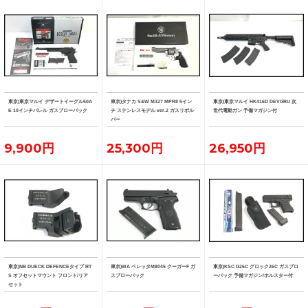
東京)東京マルイ デザートイーグル50A
東京)タナカ S&W M327 MPR8 5イン
東京)東京マルイ HK416D DEVGRU 次
E 10インチバレル ガスブローバック
チ ステンレスモデル ver.2 ガスリボル
世代電動ガン 予備マガジン付
バー
9,900円
25,300円
26,950円
東京)NB DUECK DEFENCEタイプ RT
東京)WA ベレッタM8045 クーガーF ガ
東京)KSC G26C グロック26C ガスブロ
S オフセットマウント フロント/リア
スブローバック
ーバック 予備マガジン/ホルスター付
セット