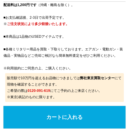
配送料は1,200円です
（沖縄・離島を除く）。
■お支払確認後、2-3日で出荷予定です。
※
ご注文状況により多少前後いたします。
■本商品は1品物のUSEDアイテムです。
■各種ミリタリー用品を買取・下取りしております。エアガン・電動ガン・装
備品・実物品などご売却ご検討なら簡単無料査定をぜひご利用ください。
※
利用規約
にご同意の上、ご購入ください。
販売額で10万円を超えるお品物につきましては
弊社東京買取センター
にて
現物を確認することができます。
ご希望の際は
0120-091-619
にてご予約の上ご来店ください。
※東京)表記のものに限ります。
カートに入れる