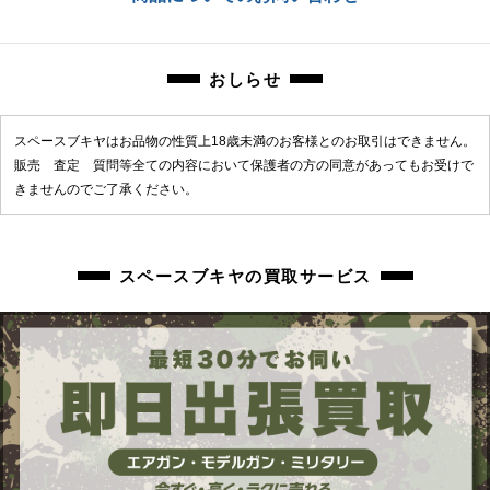
商品管理コード
sbf-2605081002-ai-006401206
sbf-2605081002-ai-006401206
おしらせ
スペースブキヤはお品物の性質上18歳未満のお客様とのお取引はできません。
販売 査定 質問等全ての内容において保護者の方の同意があってもお受けで
きませんのでご了承ください。
スペースブキヤの買取サービス