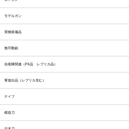
モデルガン
実物装備品
無可動銃
自衛隊関連（PX品 レプリカ品）
軍放出品（レプリカ含む）
ナイフ
模造刀
日本刀