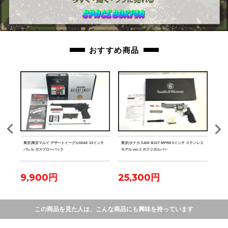
おすすめ商品
ク マ
東京)東京マルイ デザートイーグル50AE 10インチ
東京)タナカ S&W M327 MPR8 5インチ ステンレス
東京)
バレル ガスブローバック
モデル ver.2 ガスリボルバー
9,900円
25,300円
2
この商品を見た人は、こんな商品にも興味を持っています