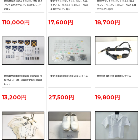
東京)TANIO KOBA タニオコバ M4 10.5
東京)フランクリンミント コルト SAA
東京)フランクリンミント コルト SAA
インチ ABSモデルガン 2016スペック
テディ ルーズベルト リボルバー SMG
ジョン・ウェインリボルバー SMG 金属
未発火
金属モデルガン 額付
モデルガン 額付
110,000円
17,600円
18,700円
東京)航空自衛隊 甲階級章 佐官/尉官 桜
東京)自衛隊 防衛記念章 台座 おまとめ
東京)NB 儀礼刀帯 自衛隊 レプリカ
章 29点 バー/曹士/海自航空学生 階級章
セット
13,200円
27,500円
19,800円