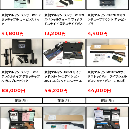
東京)マルゼン ワルサーP38 デ
東京)マルゼン ワルサーP99FS
東京)マルゼン CA870 マガジ
タッチャブル カービンストッ
スペシャルフォース フィクス
ンチューブマウント アッセン
ク
ドスライド 固定スライドガス
ブリ
ガン
41,800
13,200
4,400
東京)マルゼン ワルサー P38
東京)マルゼン APS-3 リミテ
東京)マルゼン M1100WSウッ
アンクルタイプ デタッチャブ
ッドシルバーエディション
ドストックVer ライブシェル
ル ガスブローバック
2021 コズミックシルバー エ
ガスショットガン シェル多
アコッキング 競技銃
数
88,000
46,200
44,000
在庫切れ
在庫切れ
在庫切れ