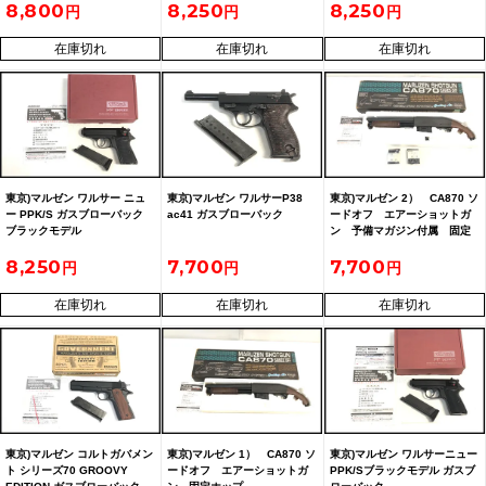
8,800
8,250
8,250
在庫切れ
在庫切れ
在庫切れ
東京)マルゼン ワルサー ニュ
東京)マルゼン ワルサーP38
東京)マルゼン 2） CA870 ソ
ー PPK/S ガスブローバック
ac41 ガスブローバック
ードオフ エアーショットガ
ブラックモデル
ン 予備マガジン付属 固定
ホップ
8,250
7,700
7,700
在庫切れ
在庫切れ
在庫切れ
東京)マルゼン コルトガバメン
東京)マルゼン 1） CA870 ソ
東京)マルゼン ワルサーニュー
ト シリーズ70 GROOVY
ードオフ エアーショットガ
PPK/Sブラックモデル ガスブ