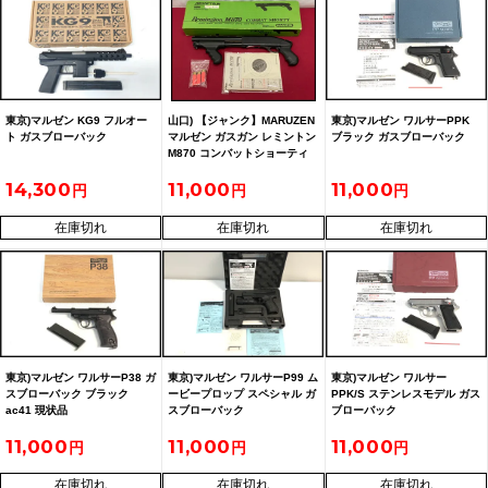
東京)マルゼン KG9 フルオー
山口) 【ジャンク】MARUZEN
東京)マルゼン ワルサーPPK
ト ガスブローバック
マルゼン ガスガン レミントン
ブラック ガスブローバック
M870 コンバットショーティ
ー 動作不可 【品番：
14,300
11,000
11,000
4992487887068】
在庫切れ
在庫切れ
在庫切れ
東京)マルゼン ワルサーP38 ガ
東京)マルゼン ワルサーP99 ム
東京)マルゼン ワルサー
スブローバック ブラック
ービープロップ スペシャル ガ
PPK/S ステンレスモデル ガス
ac41 現状品
スブローバック
ブローバック
11,000
11,000
11,000
在庫切れ
在庫切れ
在庫切れ