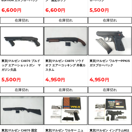
EDITION ガスブローバック
ン 固定ホップ
ローバック
6,600
6,600
5,500
在庫切れ
在庫切れ
在庫切れ
東京)マルゼン CA870 ブルド
東京)マルゼン CA870 ソウド
東京)マルゼン ワルサーPPK/S
ッグ エアーショットガン マ
オフ エアーコッキング 外装カ
ガスブローバック
ガジン欠品
スタム
5,500
4,950
4,950
在庫切れ
在庫切れ
在庫切れ
東京)マルゼン CA870 固定
東京)マルゼン ワルサー ニュ
東京)マルゼン イングラムM11