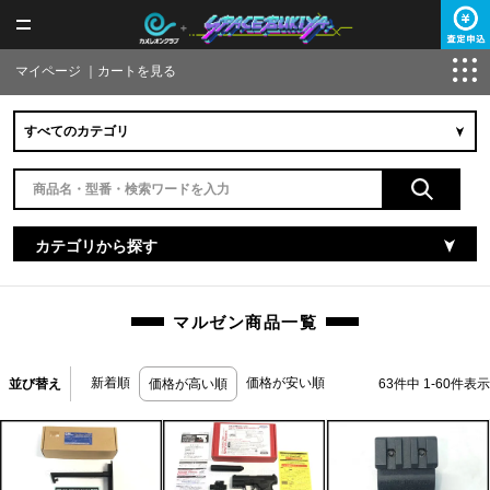
マイページ
｜
カートを見る
カテゴリから探す
マルゼン商品一覧
新着順
価格が安い順
並び替え
価格が高い順
63
件中
1
-
60
件表示