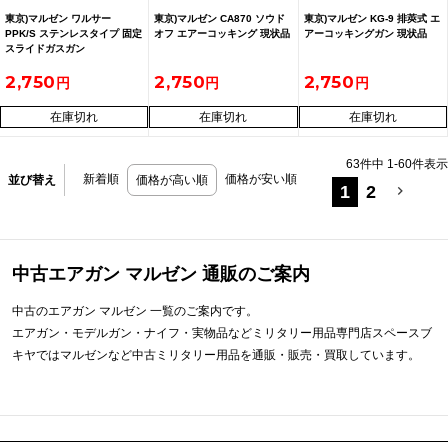
東京)マルゼン ワルサー
東京)マルゼン CA870 ソウド
東京)マルゼン KG-9 排莢式 エ
PPK/S ステンレスタイプ 固定
オフ エアーコッキング 現状品
アーコッキングガン 現状品
スライドガスガン
2,750
2,750
2,750
在庫切れ
在庫切れ
在庫切れ
63
件中
1
-
60
件表示
新着順
価格が安い順
並び替え
価格が高い順
1
2
中古エアガン マルゼン 通販のご案内
中古のエアガン マルゼン 一覧のご案内です。
エアガン・モデルガン・ナイフ・実物品などミリタリー用品専門店スペースブ
キヤではマルゼンなど中古ミリタリー用品を通販・販売・買取しています。