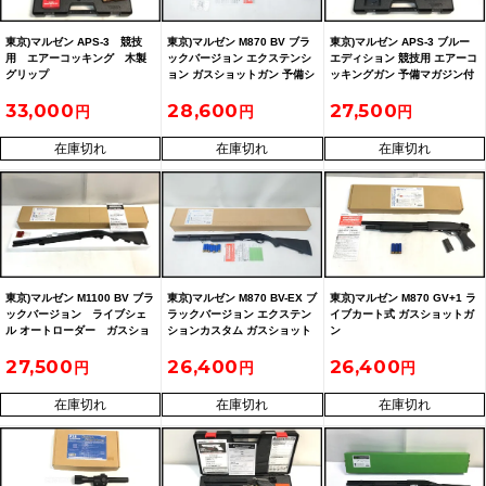
東京)マルゼン APS-3 競技
東京)マルゼン M870 BV ブラ
東京)マルゼン APS-3 ブルー
用 エアーコッキング 木製
ックバージョン エクステンシ
エディション 競技用 エアーコ
グリップ
ョン ガスショットガン 予備シ
ッキングガン 予備マガジン付
ェル付
33,000
28,600
27,500
在庫切れ
在庫切れ
在庫切れ
東京)マルゼン M1100 BV ブラ
東京)マルゼン M870 BV-EX ブ
東京)マルゼン M870 GV+1 ラ
ックバージョン ライブシェ
ラックバージョン エクステン
イブカート式 ガスショットガ
ル オートローダー ガスショ
ションカスタム ガスショット
ン
ットガン
ガン 予備シェル付
27,500
26,400
26,400
在庫切れ
在庫切れ
在庫切れ