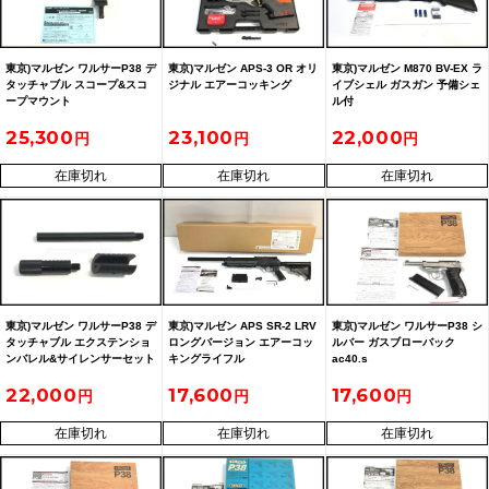
東京)マルゼン ワルサーP38 デ
東京)マルゼン APS-3 OR オリ
東京)マルゼン M870 BV-EX ラ
タッチャブル スコープ&スコ
ジナル エアーコッキング
イブシェル ガスガン 予備シェ
ープマウント
ル付
25,300
23,100
22,000
在庫切れ
在庫切れ
在庫切れ
東京)マルゼン ワルサーP38 デ
東京)マルゼン APS SR-2 LRV
東京)マルゼン ワルサーP38 シ
タッチャブル エクステンショ
ロングバージョン エアーコッ
ルバー ガスブローバック
ンバレル&サイレンサーセット
キングライフル
ac40.s
22,000
17,600
17,600
在庫切れ
在庫切れ
在庫切れ