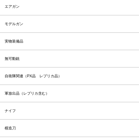
エアガン
モデルガン
実物装備品
無可動銃
自衛隊関連（PX品 レプリカ品）
軍放出品（レプリカ含む）
ナイフ
模造刀