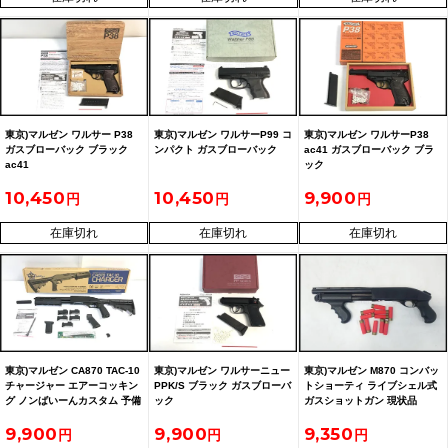
東京)マルゼン ワルサー P38
東京)マルゼン ワルサーP99 コ
東京)マルゼン ワルサーP38
ガスブローバック ブラック
ンパクト ガスブローバック
ac41 ガスブローバック ブラ
ac41
ック
10,450
10,450
9,900
在庫切れ
在庫切れ
在庫切れ
東京)マルゼン CA870 TAC-10
東京)マルゼン ワルサーニュー
東京)マルゼン M870 コンバッ
チャージャー エアーコッキン
PPK/S ブラック ガスブローバ
トショーティ ライブシェル式
グ ノンばいーんカスタム 予備
ック
ガスショットガン 現状品
マガジン付
9,900
9,900
9,350