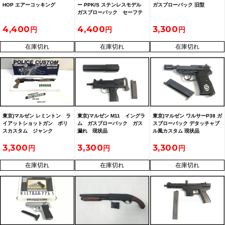
HOP エアーコッキング
ー PPK/S ステンレスモデル
ガスブローバック 旧型
ガスブローバック セーフテ
ィレバー破損 現状品
4,400
4,400
3,300
在庫切れ
在庫切れ
在庫切れ
東京)マルゼン レミントン ラ
東京)マルゼン M11 イングラ
東京)マルゼン ワルサーP38 ガ
イアットショットガン ポリ
ム ガスブローバック ガス
スブローバック デタッチャブ
スカスタム ジャンク
漏れ 現状品
ル風カスタム 現状品
3,300
3,300
3,300
在庫切れ
在庫切れ
在庫切れ