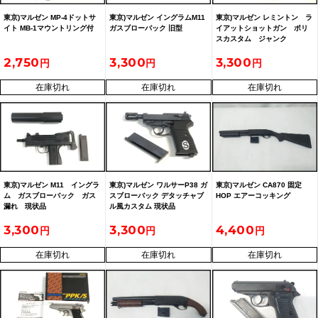
東京)マルゼン MP-4ドットサ
東京)マルゼン イングラムM11
東京)マルゼン レミントン ラ
イト MB-1マウントリング付
ガスブローバック 旧型
イアットショットガン ポリ
スカスタム ジャンク
2,750
3,300
3,300
在庫切れ
在庫切れ
在庫切れ
東京)マルゼン M11 イングラ
東京)マルゼン ワルサーP38 ガ
東京)マルゼン CA870 固定
ム ガスブローバック ガス
スブローバック デタッチャブ
HOP エアーコッキング
漏れ 現状品
ル風カスタム 現状品
3,300
3,300
4,400
在庫切れ
在庫切れ
在庫切れ