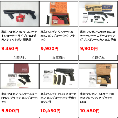
東京)マルゼン M870 コンバッ
東京)マルゼン ワルサーP38
東京)マルゼン CA870 TAC-10
トショーティ ライブシェル式
ac41 ガスブローバック ブラ
チャージャー エアーコッキン
ガスショットガン 現状品
ック
グ ノンばいーんカスタム 予備
マガジン付
9,350
9,900
9,900
在庫切れ
在庫切れ
在庫切れ
東京)マルゼン ワルサーニュー
東京)マルゼン Vz-61 スコーピ
東京)マルゼン ワルサー P38
PPK/S ブラック ガスブローバ
オン ガスブローバック 予備マ
ガスブローバック ブラック
ック
ガジン付
ac41
9,900
10,450
10,450