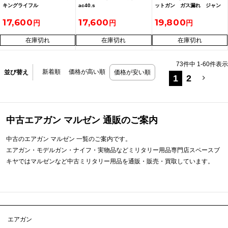
キングライフル
ac40.s
ットガン ガス漏れ ジャン
ク
17,600
17,600
19,800
在庫切れ
在庫切れ
在庫切れ
73
件中
1
-
60
件表示
新着順
価格が高い順
並び替え
価格が安い順
1
2
中古エアガン マルゼン 通販のご案内
中古のエアガン マルゼン 一覧のご案内です。
エアガン・モデルガン・ナイフ・実物品などミリタリー用品専門店スペースブ
キヤではマルゼンなど中古ミリタリー用品を通販・販売・買取しています。
エアガン