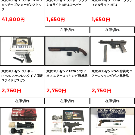
東京)マルゼン ワルサーP38 デ
東京)マルゼン ワルサーフラッ
東京)マルゼン ワルサータクテ
タッチャブル カービンストッ
シュライト MF-2スーパー
ィカルライト MT-1
ク
41,800
1,650
1,650
在庫切れ
在庫切れ
東京)マルゼン ワルサー
東京)マルゼン CA870 ソウド
東京)マルゼン KG-9 排莢式 エ
PPK/S ステンレスタイプ 固定
オフ エアーコッキング 現状品
アーコッキングガン 現状品
スライドガスガン
2,750
2,750
2,750
在庫切れ
在庫切れ
在庫切れ