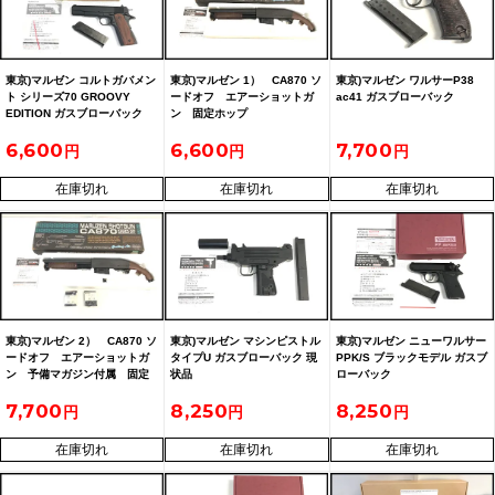
東京)マルゼン コルトガバメン
東京)マルゼン 1） CA870 ソ
東京)マルゼン ワルサーP38
ト シリーズ70 GROOVY
ードオフ エアーショットガ
ac41 ガスブローバック
EDITION ガスブローバック
ン 固定ホップ
6,600
6,600
7,700
在庫切れ
在庫切れ
在庫切れ
東京)マルゼン 2） CA870 ソ
東京)マルゼン マシンピストル
東京)マルゼン ニューワルサー
ードオフ エアーショットガ
タイプU ガスブローバック 現
PPK/S ブラックモデル ガスブ
ン 予備マガジン付属 固定
状品
ローバック
ホップ
7,700
8,250
8,250
在庫切れ
在庫切れ
在庫切れ