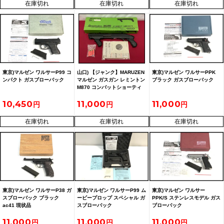
在庫切れ
在庫切れ
在庫切れ
東京)マルゼン ワルサーP99 コ
山口) 【ジャンク】MARUZEN
東京)マルゼン ワルサーPPK
ンパクト ガスブローバック
マルゼン ガスガン レミントン
ブラック ガスブローバック
M870 コンバットショーティ
ー 動作不可 【品番：
10,450
11,000
11,000
4992487887068】
在庫切れ
在庫切れ
在庫切れ
東京)マルゼン ワルサーP38 ガ
東京)マルゼン ワルサーP99 ム
東京)マルゼン ワルサー
スブローバック ブラック
ービープロップ スペシャル ガ
PPK/S ステンレスモデル ガス
ac41 現状品
スブローバック
ブローバック
11,000
11,000
11,000