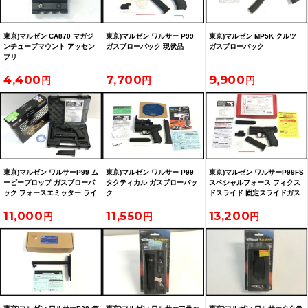
東京)マルゼン CA870 マガジ
東京)マルゼン ワルサー P99
東京)マルゼン MP5K クルツ
ンチューブマウント アッセン
ガスブローバック 現状品
ガスブローバック
ブリ
4,400
7,700
9,900
東京)マルゼン ワルサーP99 ム
東京)マルゼン ワルサー P99
東京)マルゼン ワルサーP99FS
ービープロップ ガスブローバ
タクティカル ガスブローバッ
スペシャルフォース フィクス
ック フォースエミッター ライ
ク
ドスライド 固定スライドガス
ト付
ガン
11,000
11,550
13,200