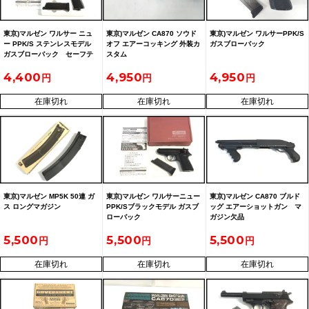
東京)マルゼン ワルサー ニュ
東京)マルゼン CA870 ソウド
東京)マルゼン ワルサーPPK/S
ー PPK/S ステンレスモデル
オフ エアーコッキング 外装カ
ガスブローバック
ガスブローバック セーフテ
スタム
ィレバー破損 現状品
4,400
4,950
4,950
在庫切れ
在庫切れ
在庫切れ
東京)マルゼン MP5K 50連 ガ
東京)マルゼン ワルサーニュー
東京)マルゼン CA870 ブルド
ス ロングマガジン
PPK/Sブラックモデル ガスブ
ッグ エアーショットガン マ
ローバック
ガジン欠品
5,500
5,500
5,500
在庫切れ
在庫切れ
在庫切れ