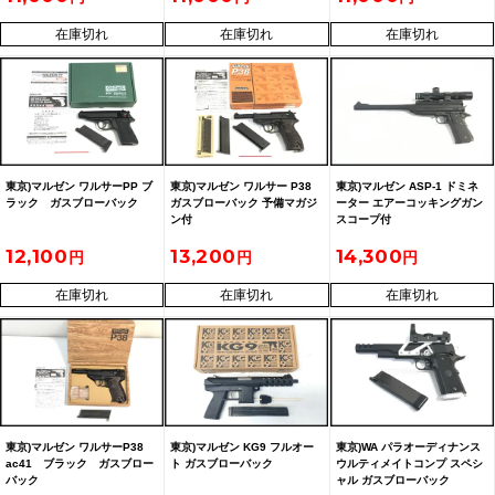
在庫切れ
在庫切れ
在庫切れ
東京)マルゼン ワルサーPP ブ
東京)マルゼン ワルサー P38
東京)マルゼン ASP-1 ドミネ
ラック ガスブローバック
ガスブローバック 予備マガジ
ーター エアーコッキングガン
ン付
スコープ付
12,100
13,200
14,300
在庫切れ
在庫切れ
在庫切れ
東京)マルゼン ワルサーP38
東京)マルゼン KG9 フルオー
東京)WA パラオーディナンス
ac41 ブラック ガスブロー
ト ガスブローバック
ウルティメイトコンプ スペシ
バック
ャル ガスブローバック