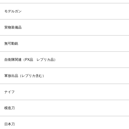
モデルガン
実物装備品
無可動銃
自衛隊関連（PX品 レプリカ品）
軍放出品（レプリカ含む）
ナイフ
模造刀
日本刀