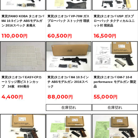
東京)TANIO KOBA タニオコバ
東京)タニオコバ VP-70M ガス
東京)タニオコバ USP ガスブ
M4 10.5インチ ABSモデルガ
ブローバック ストック付 現状
ローバック タクティカルユニ
ン 2016スペック 未発火
品
ット付 現状品
110,000
60,500
16,500
東京)タニオコバ EASY-CPカ
東京)タニオコバ M4 10.5イン
東京)タニオコバ GM-7 10-8
ートリッジ用ピストンカッ
チ ABSモデルガン 2016スペ
performance モデルガン 限定
プ 34枚 850発分
ック
品
4,400
88,000
55,000
在庫切れ
在庫切れ