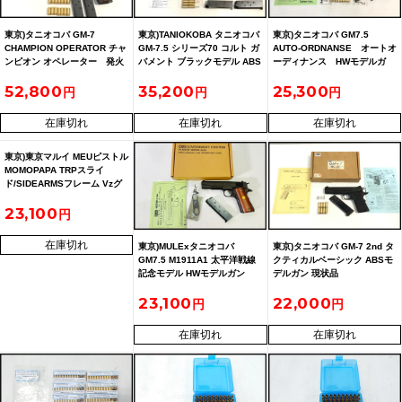
東京)タニオコバ GM-7
東京)TANIOKOBA タニオコバ
東京)タニオコバ GM7.5
CHAMPION OPERATOR チャ
GM-7.5 シリーズ70 コルト ガ
AUTO-ORDNANSE オートオ
ンピオン オペレーター 発火
バメント ブラックモデル ABS
ーディナンス HWモデルガ
型 モデルガン 木製グリップ
モデルガン STGA
ン イベント限定品
52,800
35,200
25,300
予備マガジン付
在庫切れ
在庫切れ
在庫切れ
東京)東京マルイ MEUピストル
MOMOPAPA TRPスライ
ド/SIDEARMSフレーム Vzグ
リップカスタム ガスブロー
23,100
バック
在庫切れ
東京)MULExタニオコバ
東京)タニオコバ GM-7 2nd タ
GM7.5 M1911A1 太平洋戦線
クティカルベーシック ABSモ
記念モデル HWモデルガン
デルガン 現状品
23,100
22,000
在庫切れ
在庫切れ