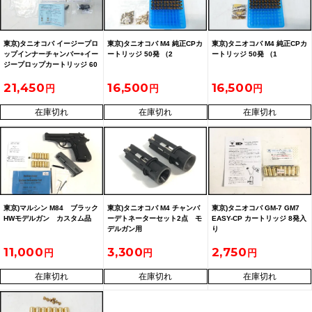
東京)タニオコバ イージープロ
東京)タニオコバ M4 純正CPカ
東京)タニオコバ M4 純正CPカ
ップインナーチャンバー+イー
ートリッジ 50発 （2
ートリッジ 50発 （1
ジープロップカートリッジ 60
発 未使用品
21,450
16,500
16,500
在庫切れ
在庫切れ
在庫切れ
東京)マルシン M84 ブラック
東京)タニオコバ M4 チャンバ
東京)タニオコバ GM-7 GM7
HWモデルガン カスタム品
ーデトネーターセット2点 モ
EASY-CP カートリッジ 8発入
デルガン用
り
11,000
3,300
2,750
在庫切れ
在庫切れ
在庫切れ