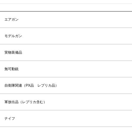
エアガン
モデルガン
実物装備品
無可動銃
自衛隊関連（PX品 レプリカ品）
軍放出品（レプリカ含む）
ナイフ