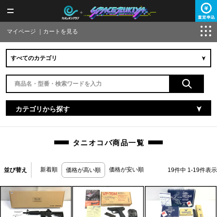
マイページ
｜
カートを見る
カテゴリから探す
タニオコバ商品一覧
新着順
価格が安い順
並び替え
価格が高い順
19
件中
1
-
19
件表示