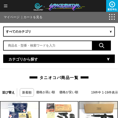
マイページ
｜
カートを見る
カテゴリから探す
タニオコバ商品一覧
価格が高い順
価格が安い順
並び替え
新着順
19
件中
1
-
19
件表示