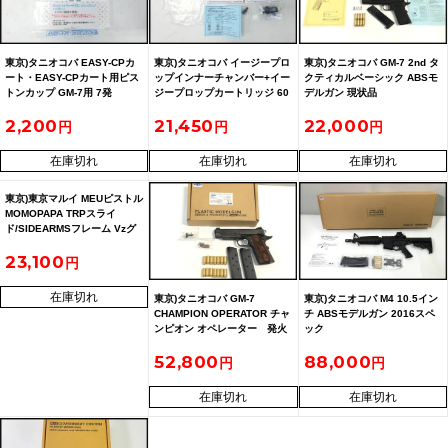
東京)タニオコバ EASY-CPカ
東京)タニオコバ イージープロ
東京)タニオコバ GM-7 2nd タ
ート・EASY-CPカート用ピス
ップインナーチャンバー+イー
クティカルベーシック ABSモ
トンカップ GM-7用 7発
ジープロップカートリッジ 60
デルガン 現状品
発 未使用品
2,200
21,450
22,000
在庫切れ
在庫切れ
在庫切れ
東京)東京マルイ MEUピストル
MOMOPAPA TRPスライ
ド/SIDEARMSフレーム Vzグ
リップカスタム ガスブロー
23,100
バック
在庫切れ
東京)タニオコバ GM-7
東京)タニオコバ M4 10.5イン
CHAMPION OPERATOR チャ
チ ABSモデルガン 2016スペ
ンピオン オペレーター 発火
ック
型 モデルガン 木製グリップ
52,800
88,000
予備マガジン付
在庫切れ
在庫切れ