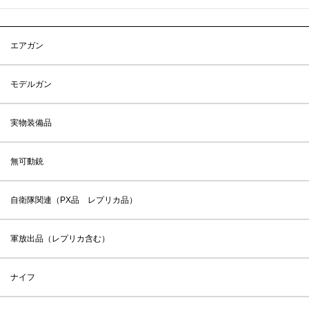
エアガン
モデルガン
実物装備品
無可動銃
自衛隊関連（PX品 レプリカ品）
軍放出品（レプリカ含む）
ナイフ