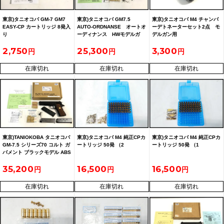
東京)タニオコバ GM-7 GM7
東京)タニオコバ GM7.5
東京)タニオコバ M4 チャンバ
EASY-CP カートリッジ 8発入
AUTO-ORDNANSE オートオ
ーデトネーターセット2点 モ
り
ーディナンス HWモデルガ
デルガン用
ン イベント限定品
2,750
25,300
3,300
在庫切れ
在庫切れ
在庫切れ
東京)TANIOKOBA タニオコバ
東京)タニオコバ M4 純正CPカ
東京)タニオコバ M4 純正CPカ
GM-7.5 シリーズ70 コルト ガ
ートリッジ 50発 （2
ートリッジ 50発 （1
バメント ブラックモデル ABS
モデルガン STGA
35,200
16,500
16,500
在庫切れ
在庫切れ
在庫切れ