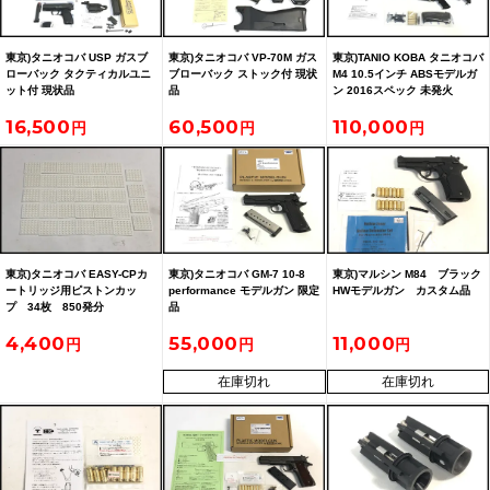
東京)タニオコバ USP ガスブ
東京)タニオコバ VP-70M ガス
東京)TANIO KOBA タニオコバ
ローバック タクティカルユニ
ブローバック ストック付 現状
M4 10.5インチ ABSモデルガ
ット付 現状品
品
ン 2016スペック 未発火
16,500
60,500
110,000
東京)タニオコバ EASY-CPカ
東京)タニオコバ GM-7 10-8
東京)マルシン M84 ブラック
ートリッジ用ピストンカッ
performance モデルガン 限定
HWモデルガン カスタム品
プ 34枚 850発分
品
4,400
55,000
11,000
在庫切れ
在庫切れ