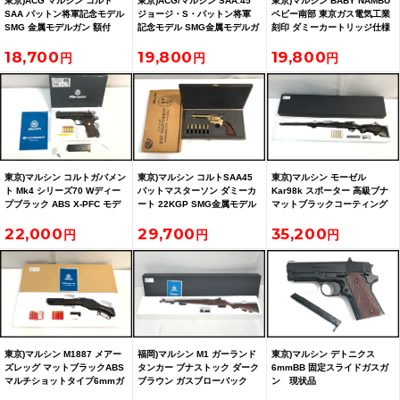
東京)ACG マルシン コルト
東京)ACG/マルシン SAA.45
東京)マルシン BABY NAMBU
SAA パットン将軍記念モデル
ジョージ・S・パットン将軍
ベビー南部 東京ガス電気工業
SMG 金属モデルガン 額付
記念モデル SMG金属モデルガ
刻印 ダミーカートリッジ仕様
ン
STGA金属モデルガン
18,700
19,800
19,800
東京)マルシン コルトガバメン
東京)マルシン コルトSAA45
東京)マルシン モーゼル
ト Mk4 シリーズ70 Wディー
バットマスターソン ダミーカ
Kar98k スポーター 高級ブナ
プブラック ABS X-PFC モデ
ート 22KGP SMG金属モデル
マットブラックコーティング
ルガン
ガン
ABS 6mmガスガン
22,000
29,700
35,200
東京)マルシン M1887 メアー
福岡)マルシン M1 ガーランド
東京)マルシン デトニクス
ズレッグ マットブラックABS
タンカー ブナストック ダーク
6mmBB 固定スライドガスガ
マルチショットタイプ6mmガ
ブラウン ガスブローバック
ン 現状品
スガン 予備シェル付