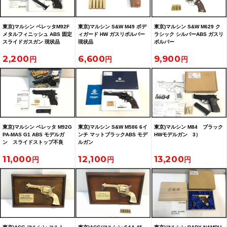
東京)マルシン ベレッタM92F
東京)マルシン S&W M49 ボデ
東京)マルシン S&W M629 ク
メタルフィニッシュ ABS 固定
ィガード HW ガスリボルバー
ラシック シルバーABS ガスリ
スライドガスガン 現状品
現状品
ボルバー
2,200
6,600
9,900
東京)マルシン ベレッタ M92G
東京)マルシン S&W M586 6イ
東京)マルシン M84 ブラック
PA-MAS G1 ABS モデルガ
ンチ マットブラックABS モデ
HWモデルガン 3）
ン スライドストップ不良
ルガン
現状品
11,000
12,100
13,200