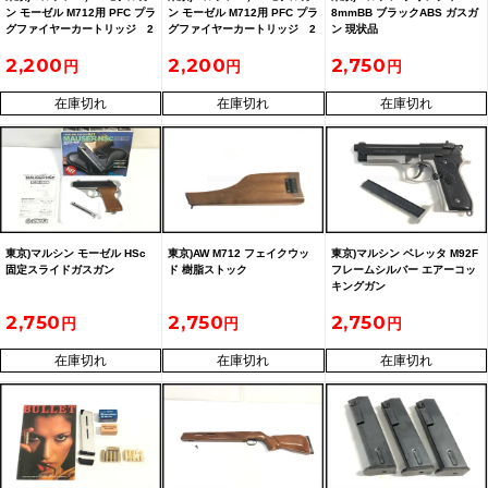
ン モーゼル M712用 PFC プラ
ン モーゼル M712用 PFC プラ
8mmBB ブラックABS ガスガ
グファイヤーカートリッジ 2
グファイヤーカートリッジ 2
ン 現状品
箱セット 発火済み
箱セット 発火済み
2,200
2,200
2,750
2606062603
2606062602
在庫切れ
在庫切れ
在庫切れ
東京)マルシン モーゼル HSc
東京)AW M712 フェイクウッ
東京)マルシン ベレッタ M92F
固定スライドガスガン
ド 樹脂ストック
フレームシルバー エアーコッ
キングガン
2,750
2,750
2,750
在庫切れ
在庫切れ
在庫切れ