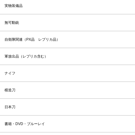
実物装備品
無可動銃
自衛隊関連（PX品 レプリカ品）
軍放出品（レプリカ含む）
ナイフ
模造刀
日本刀
書籍・DVD・ブルーレイ