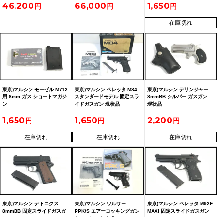
46,200
66,000
1,650
在庫切れ
東京)マルシン モーゼル M712
東京)マルシン ベレッタ M84
東京)マルシン デリンジャー
用 8mm ガス ショートマガジ
スタンダードモデル 固定スラ
8mmBB シルバー ガスガン
ン
イドガスガン 現状品
現状品
1,650
1,650
2,200
在庫切れ
在庫切れ
在庫切れ
東京)マルシン デトニクス
東京)マルシン ワルサー
東京)マルシン ベレッタ M92F
8mmBB 固定スライドガスガ
PPK/S エアーコッキングガン
MAXI 固定スライドガスガン