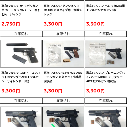
東京)マルシン 他 モデルガン
東京)マルシン アンシュッツ
東京)マルシン ベレッタM84用
用 カートリッジ/パーツ おま
M1403 ガスタイプ用 木製ス
モデルガンマガジン3本
とめ ジャンク
トック
2606192602
2,750
3,300
3,300
在庫切れ
在庫切れ
在庫切れ
東京)マルシン コルト コンバ
東京)マルシン S&W M39 ABS
東京)マルシン ブローニングハ
ットコマンダーABSモデルガ
モデルガン 組立キット完成品
イパワー M1935 ミリタリー
ン サイレンサー付き
現状品
ABSモデルガン 現状品
3,300
3,300
3,300
在庫切れ
在庫切れ
在庫切れ