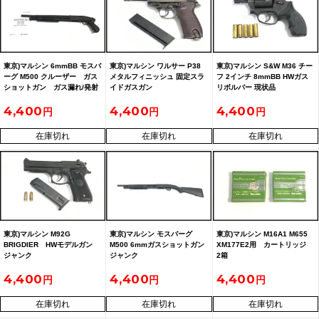
東京)マルシン 6mmBB モスバ
東京)マルシン ワルサー P38
東京)マルシン S&W M36 チー
ーグ M500 クルーザー ガス
メタルフィニッシュ 固定スラ
フ 2インチ 8mmBB HWガス
ショットガン ガス漏れ/発射
イドガスガン
リボルバー 現状品
不可 ジャンク
4,400
4,400
4,400
在庫切れ
在庫切れ
在庫切れ
東京)マルシン M92G
東京)マルシン モスバーグ
東京)マルシン M16A1 M655
BRIGDIER HWモデルガン
M500 6mmガスショットガン
XM177E2用 カートリッジ
ジャンク
ジャンク
2箱
4,400
4,400
4,400
在庫切れ
在庫切れ
在庫切れ