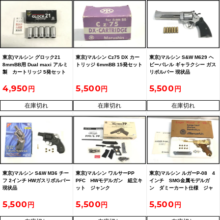
東京)マルシン グロック21
東京)マルシン Cz75 DX カー
東京)マルシン S&W M629 ヘ
8mmBB用 Dual maxi アルミ
トリッジ 6mmBB 15発セット
ビーバレル ギャラクシー ガス
製 カートリッジ 5発セット
リボルバー 現状品
4,950
5,500
5,500
在庫切れ
在庫切れ
在庫切れ
東京)マルシン S&W M36 チー
東京)マルシン ワルサーPP
東京)マルシン ルガーP-08 4
フ 2インチ HWガスリボルバー
PFC HWモデルガン 組立キ
インチ SMG金属モデルガ
現状品
ット ジャンク
ン ダミーカート仕様 ジャ
ンク
5,500
5,500
5,500