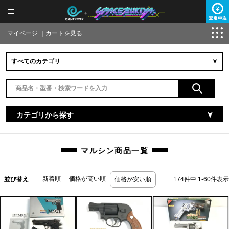
マイページ
｜
カートを見る
カテゴリから探す
マルシン商品一覧
新着順
価格が高い順
並び替え
価格が安い順
174
件中
1
-
60
件表示