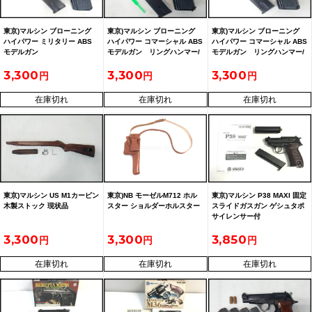
東京)マルシン ブローニング
東京)マルシン ブローニング
東京)マルシン ブローニング
ハイパワー ミリタリー ABS
ハイパワー コマーシャル ABS
ハイパワー コマーシャル ABS
モデルガン
モデルガン リングハンマー/
モデルガン リングハンマー/
タンジェントサイト
固定サイト 現状品
3,300
3,300
3,300
在庫切れ
在庫切れ
在庫切れ
東京)マルシン US M1カービン
東京)NB モーゼルM712 ホル
東京)マルシン P38 MAXI 固定
木製ストック 現状品
スター ショルダーホルスター
スライドガスガン ゲシュタポ
サイレンサー付
3,300
3,300
3,850
在庫切れ
在庫切れ
在庫切れ