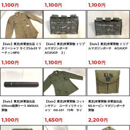
1,100
1,100
1,100
【Sale】東京)米軍放出品 ミリ
【Sale】東京)米軍実物 トリプ
【Sale】東京)米軍実物 トリプ
タリーシャツ サイズ14x33 マ
ルマガジンポーチ
ルマガジンポーチ ACU/UCP
ーティンMFG
ACU/UCP ２）
1,100
1,100
1,100
【Sale】東京)米軍放出品
【Sale】東京)米軍実物 コット
東京)米軍実物 米軍放出品
105mm砲弾ケース M456A1
ンサテン ユーティリティシ
M1カービン マガジンポーチ
実物
ャツ OG-107 73年 サイ
実物
ズ13-1/2 30
1,100
1,650
2,200