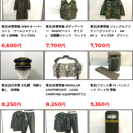
東京)米軍実物 ARMYオーバー
東京)米軍実物 ボディアーマ
東京)米軍実物 ジャングルファ
コート ウールジャケット
ー PASGTベスト サイズ
ティーグジャケット 4th
80’ｓ当時物 サイズ36S
L 状態難ジャンク ウッドラ
60’ｓ サイズSR グリーン
ンド
リーフカモ
6,600
7,700
7,700
東京)旧日本軍 大礼帽 羽飾り
東京)米軍実物 MODULAR
東京)フランス軍 F1 バックパ
無し 当時物
LIGHTWEIGHT LOAD-
ック マット付 実物
CARRYING EQUIPMENTウエ
ストパックACU
8,250
8,250
9,350