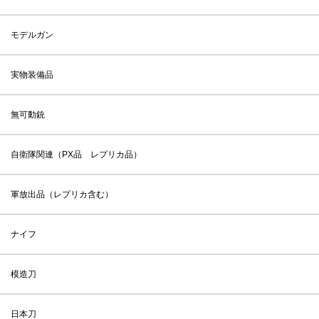
モデルガン
実物装備品
無可動銃
自衛隊関連（PX品 レプリカ品）
軍放出品（レプリカ含む）
ナイフ
模造刀
日本刀