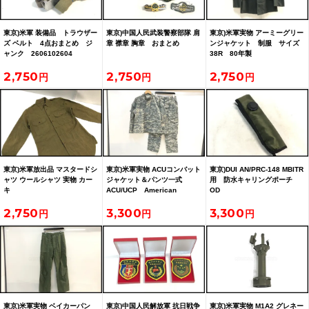
東京)米軍 装備品 トラウザー
東京)中国人民武装警察部隊 肩
東京)米軍実物 アーミーグリー
ズ ベルト 4点おまとめ ジ
章 襟章 胸章 おまとめ
ンジャケット 制服 サイズ
ャンク 2606102604
38R 80年製
2,750
2,750
2,750
東京)米軍放出品 マスタードシ
東京)米軍実物 ACUコンバット
東京)DUI AN/PRC-148 MBITR
ャツ ウールシャツ 実物 カー
ジャケット＆パンツ一式
用 防水キャリングポーチ
キ
ACU/UCP American
OD
Apparel
2,750
3,300
3,300
東京)米軍実物 ベイカーパン
東京)中国人民解放軍 抗日戦争
東京)米軍実物 M1A2 グレネー