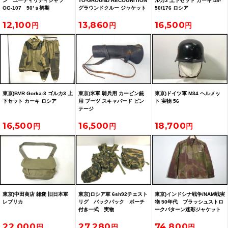
ン ユーティリティシャツ
TO-GROUND RECOGNITION
ルカ3 上下セット カーキ 48-
OG-107 50’ｓ初期
グラウンドクルー ジャケット
50/176 ロシア
12,100
13,860
16,500
東京)BVR Gorka-3 ゴルカ3 上
東京)米軍 騎兵用 カービン銃
東京)ドイツ軍 M34 ヘルメッ
下セット カーキ ロシア
用 ブーツ スキャバード ビン
ト 実物 56
テージ
16,500
16,500
18,700
東京)中田商店 雑嚢 旧日本軍
東京)ロシア軍 6sh92チェスト
東京)インドシナ戦争/NAM戦実
レプリカ
リグ バックパック ポーチ
物 50年代 ブラッシュストロ
付き一式 実物
ークパターン迷彩ジャケット
当時物
22,000
27,280
74,800