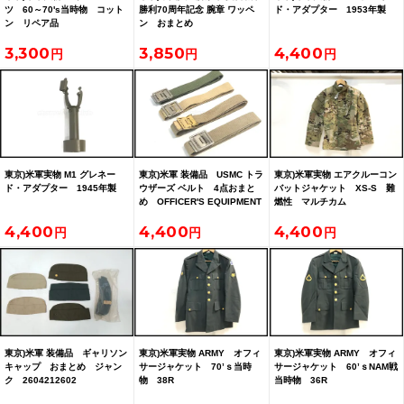
ツ 60～70's当時物 コット
勝利70周年記念 腕章 ワッペ
ド・アダプター 1953年製
ン リペア品
ン おまとめ
3,300
3,850
4,400
東京)米軍実物 M1 グレネー
東京)米軍 装備品 USMC トラ
東京)米軍実物 エアクルーコン
ド・アダプター 1945年製
ウザーズ ベルト 4点おまと
バットジャケット XS-S 難
め OFFICER'S EQUIPMENT
燃性 マルチカム
COMPANY 2606102606
4,400
4,400
4,400
東京)米軍 装備品 ギャリソン
東京)米軍実物 ARMY オフィ
東京)米軍実物 ARMY オフィ
キャップ おまとめ ジャン
サージャケット 70’ｓ当時
サージャケット 60’ｓNAM戦
ク 2604212602
物 38R
当時物 36R