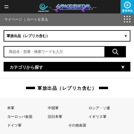
マイページ
｜
カートを見る
カテゴリから探す
軍放出品（レプリカ含む）
米軍
中国軍
ロシア・ソ連
ヨーロッパ各国
旧日本軍
イギリス軍
ドイツ軍
その他各国