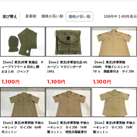
新着順
価格が高い順
並び替え
価格が安い順
169
件中
1
-
60
件表示
【Sale】東京)米軍 装備品 チ
【Sale】東京)米軍放出品 M1
【Sale】東京)米軍実物
ューブマフラー & 目出し帽
カービン マガジンポーチ
USMC 半袖ドレスシャツ
おまとめ ジャンク
1951
70’ｓ 階級章付き サイズM
2604212603
1,100
1,100
1,100
【Sale】東京)米軍実物 半袖カ
【Sale】東京)米軍実物 半袖カ
【Sale】東京)米軍実物 半袖カ
ーキシャツ サイズM 60年
ーキシャツ サイズM 76年
ーキシャツ サイズS 75年
代コットン
製コットン 特技兵階級章付
製コットン
き