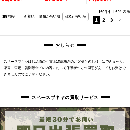
169
件中
1
-
60
件表示
新着順
価格が高い順
並び替え
価格が安い順
1
2
3
おしらせ
スペースブキヤはお品物の性質上18歳未満のお客様とのお取引はできません。
販売 査定 質問等全ての内容において保護者の方の同意があってもお受けで
きませんのでご了承ください。
スペースブキヤの買取サービス