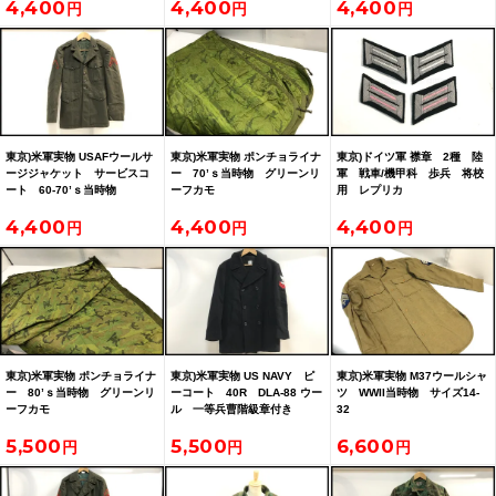
4,400
4,400
4,400
東京)米軍実物 USAFウールサ
東京)米軍実物 ポンチョライナ
東京)ドイツ軍 襟章 2種 陸
ージジャケット サービスコ
ー 70’ｓ当時物 グリーンリ
軍 戦車/機甲科 歩兵 将校
ート 60-70’ｓ当時物
ーフカモ
用 レプリカ
4,400
4,400
4,400
東京)米軍実物 ポンチョライナ
東京)米軍実物 US NAVY ピ
東京)米軍実物 M37ウールシャ
ー 80’ｓ当時物 グリーンリ
ーコート 40R DLA-88 ウー
ツ WWII当時物 サイズ14-
ーフカモ
ル 一等兵曹階級章付き
32
5,500
5,500
6,600