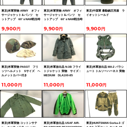
東京)米軍実物 ARMY オフィ
東京)米軍実物 ARMY オフィ
東京)中国軍 暴動鎮圧用盾 ラ
サージャケット＆パンツ セ
サージャケット＆パンツ セ
イオットシールド
ットアップ 60’ｓNAM戦当時
ットアップ 60’ｓNAM戦当時
物 徽章付
物 徽章付
9,900
9,900
9,900
東京)米軍実物 PASGT フリ
東京)米軍放出品 N-3B フライ
東京)米軍放出品 MA-2 パラシ
ッツヘルメット Sサイズ ヘ
トジャケット 実物 サイズ：
ュート トルソーハーネス 実物
ルメットカバー付き
MEDIUM DLA100-85
11,000
11,000
11,000
東京)米軍実物 コットンサテ
東京)米軍放出品 USAF AIR-
東京)HUNTSMAN Gorka-3 ゴ