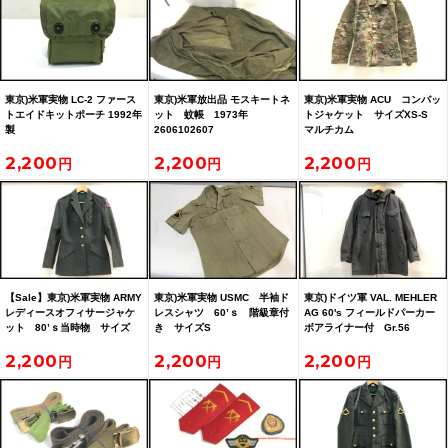
東京)米軍実物 LC-2 ファース
東京)米軍放出品 モスキートネ
東京)米軍実物 ACU コンバッ
トエイドキットポーチ 1992年
ット 蚊帳 1973年
トジャケット サイズXS-S
製
2606102607
マルチカム
2,200
2,200
2,200
【Sale】東京)米軍実物 ARMY
東京)米軍実物 USMC 半袖ド
東京)ドイツ軍 VAL. MEHLER
レディースオフィサージャケ
レスシャツ 60’ｓ 階級章付
AG 60's フィールドパーカー
ット 80’ｓ当時物 サイズ
き サイズS
ボアライナー付 Gr.56
12R PLUS
2,200
2,200
2,200