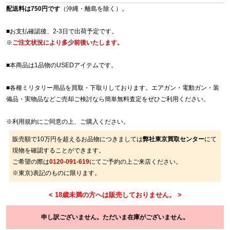
配送料は750円です
（沖縄・離島を除く）。
■お支払確認後、2-3日で出荷予定です。
※
ご注文状況により多少前後いたします。
■本商品は1品物のUSEDアイテムです。
■各種ミリタリー用品を買取・下取りしております。エアガン・電動ガン・装
備品・実物品などご売却ご検討なら簡単無料査定をぜひご利用ください。
※
利用規約
にご同意の上、ご購入ください。
販売額で10万円を超えるお品物につきましては
弊社東京買取センター
にて
現物を確認することができます。
ご希望の際は
0120-091-619
にてご予約の上ご来店ください。
※東京)表記のものに限ります。
申し訳ございません。ただいま在庫がございません。