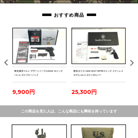
おすすめ商品
 競技
東京)東京マルイ デザートイーグル50AE 10インチ
東京)タナカ S&W M327 MPR8 5インチ ステンレス
東京)S
バレル ガスブローバック
モデル ver.2 ガスリボルバー
ホルス
9,900円
25,300円
4
この商品を見た人は、こんな商品にも興味を持っています