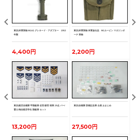
ト カー
東京)米軍実物 M1A2 グレネード・アダプター 1953
東京)米軍実物 米軍放出品 M1カービン マガジンポ
東京)
年製
ーチ 実物
ッジ 
4,400円
2,200円
3,
空学生
東京)航空自衛隊 甲階級章 佐官/尉官 桜章 29点 バー/
東京)自衛隊 防衛記念章 台座 おまとめ
東京)
章/曹
曹士/海自航空学生 階級章 セット
13,200円
27,500円
19