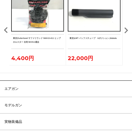
BK 実
東京)Safariland サファリランド 568-53-411 ヒップ
東京)LMT バッファチューブ 6ポジション jitubutu
東京)
ホルスター 右利 M1911適合
付 実
4,400円
22,000円
55
エアガン
モデルガン
実物装備品