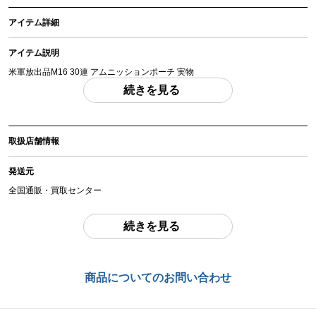
アイテム詳細
アイテム説明
米軍放出品M16 30連 アムニッションポーチ 実物
「付属品」・・・ 写真に写っているものが全てです。 （撮影、運搬備品は除
続きを見る
く）
アイテム状態
取扱店舗情報
中古：C（使用感あり/キズ、ヨゴレあり）
使用、経年に伴うスレ、ヨレ、ホツレがありますが、目立った破損は見られま
発送元
せん。DSA100-69-C-2799。M4マガジンが3本収納可能です。中古品となりま
すので、画像にて内容、状態をご確認の上ご検討ください。
全国通販・買取センター
お品物についてのご注意
を必ずお読み頂き、
ご同意の上でご購入下さい
。
住所
続きを見る
東京都江戸川区中葛西6-10-14 2F
商品管理コード
お問合わせ番号
chc-2605293305-ai-081533305
商品についてのお問い合わせ
chc-2605293305-ai-081533305