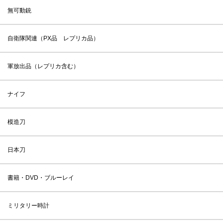
無可動銃
自衛隊関連（PX品 レプリカ品）
軍放出品（レプリカ含む）
ナイフ
模造刀
日本刀
書籍・DVD・ブルーレイ
ミリタリー時計