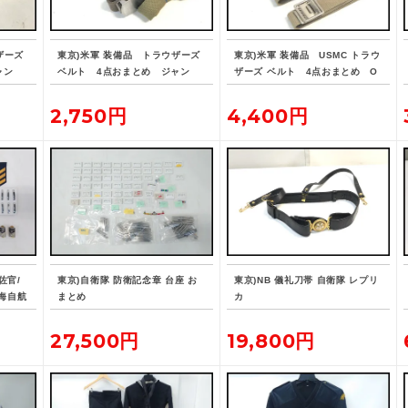
ザーズ
東京)米軍 装備品 トラウザーズ
東京)米軍 装備品 USMC トラウ
ャン
ベルト 4点おまとめ ジャン
ザーズ ベルト 4点おまとめ O
ク 2606102604
FFICER'S EQUIPMENT COMP
ANY 2606102606
2,750円
4,400円
佐官/
東京)自衛隊 防衛記念章 台座 お
東京)NB 儀礼刀帯 自衛隊 レプリ
/海自航
まとめ
カ
27,500円
19,800円