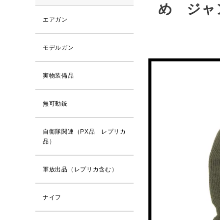
め ジャン
エアガン
モデルガン
実物装備品
無可動銃
自衛隊関連（PX品 レプリカ
品）
軍放出品（レプリカ含む）
ナイフ