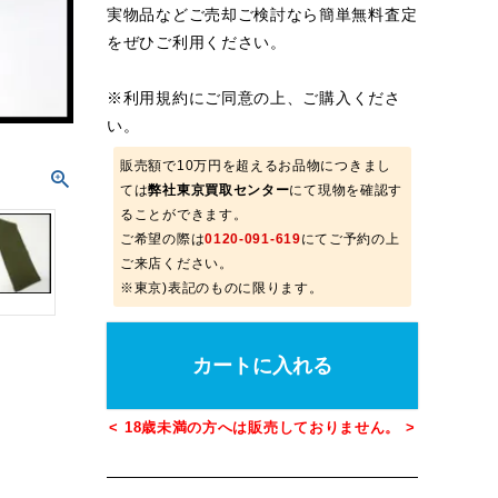
実物品などご売却ご検討なら簡単無料査定
をぜひご利用ください。
※
利用規約
にご同意の上、ご購入くださ
い。
販売額で10万円を超えるお品物につきまし
ては
弊社東京買取センター
にて現物を確認す
ることができます。
ご希望の際は
0120-091-619
にてご予約の上
ご来店ください。
※東京)表記のものに限ります。
カートに入れる