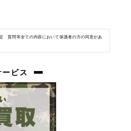
容や状態をよくご確認の上ご検討くださ
chc-2604239613-ai-081519597
い。
お品物についてのご注意
を必ずお読み頂
き、
ご同意の上でご購入下さい
。
査定 質問等全ての内容において保護者の方の同意があ
商品管理コード
chc-2604239613-ai-081519597
サービス