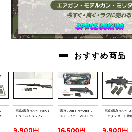
おすすめ商品
90
東京)東京マルイ VSR-1
東京)ARES AMOEBA
東京)東京マルイ G
ガン
0 リアルショックVer
ストライカー AS03 ボ
スタンダード電
ボルトアクションエアー
ルトアクション エアコ
ン 予備マガジン/
ライフル
ッキングガン ブラック
トサイト付属
9,900円
16,500円
9,900円