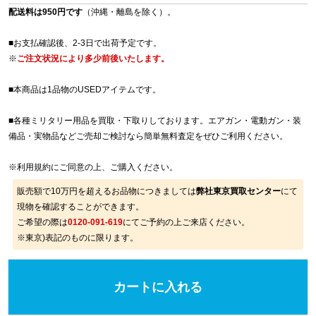
配送料は950円です
（沖縄・離島を除く）。
■お支払確認後、2-3日で出荷予定です。
※
ご注文状況により多少前後いたします。
■本商品は1品物のUSEDアイテムです。
■各種ミリタリー用品を買取・下取りしております。エアガン・電動ガン・装
備品・実物品などご売却ご検討なら簡単無料査定をぜひご利用ください。
※
利用規約
にご同意の上、ご購入ください。
販売額で10万円を超えるお品物につきましては
弊社東京買取センター
にて
現物を確認することができます。
ご希望の際は
0120-091-619
にてご予約の上ご来店ください。
※東京)表記のものに限ります。
カートに入れる