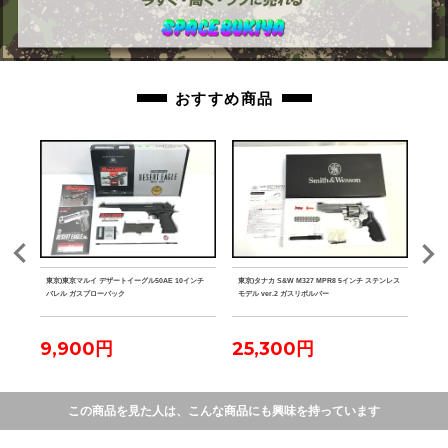
おすすめ商品
ク マ
東京)東京マルイ デザートイーグル50AE 10インチ
東京)タナカ S&W M327 MPR8 5インチ ステンレス
東京)
バレル ガスブローバック
モデル ver.2 ガスリボルバー
9,900円
25,300円
2
この商品を見た人は、こんな商品にも興味を持っています