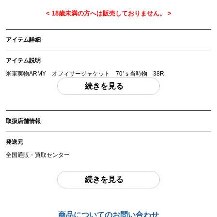
アイテム詳細
アイテム説明
米軍実物ARMY オフィサージャケット 70’ｓ当時物 38R
「付属品」・・・ 写真に写っているものが全てです。 （撮影、運搬備品は除
続きを見る
く）
アイテム状態
取扱店舗情報
中古：C（使用感あり/キズ、ヨゴレあり）
サイズは38Rで肩幅42ｃｍ 袖丈60ｃｍ 身幅52ｃｍ 着丈75ｃｍ程度で
発送元
す。経年によるホツレ ダメージや色あせ 汚れが少しあります。現状品とな
りますのでよくご確認ください。
全国通販・買取センター
お品物についてのご注意
を必ずお読み頂き、
ご同意の上でご購入下さい
。
住所
続きを見る
東京都江戸川区中葛西6-10-14 2F
商品管理コード
お問合わせ番号
chc-2604123305-ai-081532636
商品についてのお問い合わせ