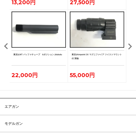
13,200円
27,500円
19
ガンケー
東京)LMT バッファチューブ 6ポジション jitubutu
東京)Aimpoint 3X マグニファイア ツイストマウント
東京)H
付 実物
alf
22,000円
55,000円
77
エアガン
モデルガン