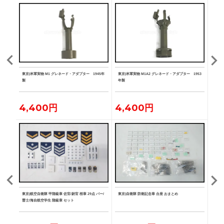
ンツ一
東京)米軍実物 M1 グレネード・アダプター 1945年
東京)米軍実物 M1A2 グレネード・アダプター 1953
東京)
製
年製
ーチ
4,400円
4,400円
2,
空学生
東京)航空自衛隊 甲階級章 佐官/尉官 桜章 29点 バー/
東京)自衛隊 防衛記念章 台座 おまとめ
東京)
章/曹
曹士/海自航空学生 階級章 セット