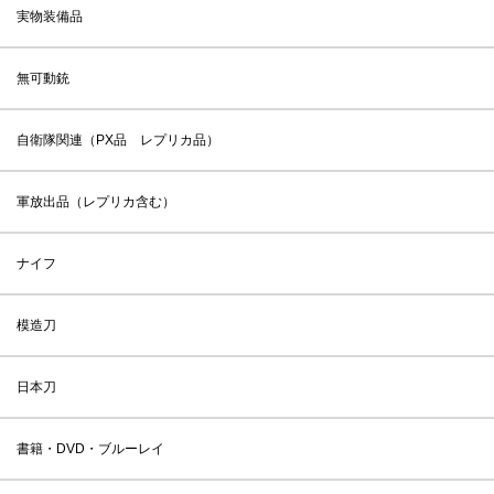
実物装備品
無可動銃
自衛隊関連（PX品 レプリカ品）
軍放出品（レプリカ含む）
ナイフ
模造刀
日本刀
書籍・DVD・ブルーレイ