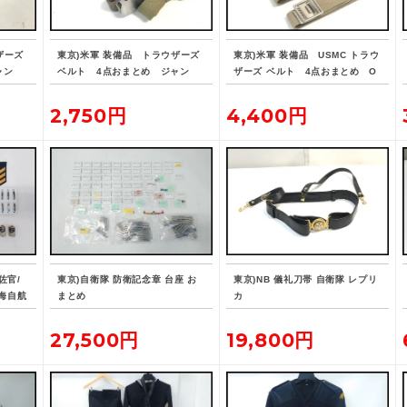
ザーズ
東京)米軍 装備品 トラウザーズ
東京)米軍 装備品 USMC トラウ
ャン
ベルト 4点おまとめ ジャン
ザーズ ベルト 4点おまとめ O
ク 2606102604
FFICER'S EQUIPMENT COMP
ANY 2606102606
2,750円
4,400円
佐官/
東京)自衛隊 防衛記念章 台座 お
東京)NB 儀礼刀帯 自衛隊 レプリ
/海自航
まとめ
カ
27,500円
19,800円