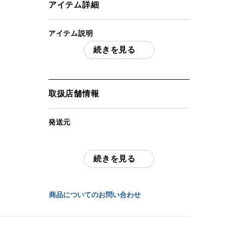
アイテム詳細
アイテム説明
続きを見る
米軍実物USAFウールサージジャケット
サービスコート 60-70’ｓ当時物
「付属品」・・・ 写真に写っているもの
が全てです。 （撮影、運搬備品は除く）
取扱店舗情報
アイテム状態
発送元
中古：D（強い使用感あり/目立つキズ、ヨ
全国通販・買取センター
ゴレ、サビなど）
サイズ表記は36Sで肩幅43ｃｍ 袖丈60
続きを見る
住所
ｃｍ 身幅46ｃｍ 着丈72ｃｍ程度で
す。経年によるホツレ ダメージや色あ
東京都江戸川区中葛西6-10-14 2F
せ 汚れがあります。内側に破れがありま
商品についてのお問い合わせ
す。現状品となりますのでよくご確認くだ
お問合わせ番号
さい。