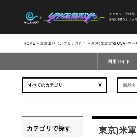
エアガン・実物品
各種USEDミリタ
HOME
軍放出品（レプリカ含む）
東京)米軍実物 USAFウ
利用ガイド
カテゴリで探す
東京)米