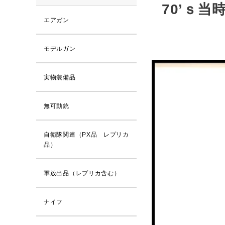
70’ｓ当
エアガン
モデルガン
実物装備品
無可動銃
自衛隊関連（PX品 レプリカ
品）
軍放出品（レプリカ含む）
ナイフ