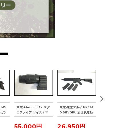
 M9
東京)Aimpoint 3X マグ
東京)東京マルイ HK416
東京)NB DUECK 
デルガン
ニファイア ツイストマ
D DEVGRU 次世代電動
NCEタイプ RTS
ウント付 実物
ガン 予備マガジン付
ットマウント フロ
リア セット
55,000円
26,950円
2,750円