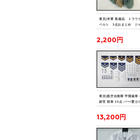
東京)米軍 装備品 トラウ
ベルト 3点おまとめ ジ
ク 2606102603
2,200円
東京)航空自衛隊 甲階級章 
尉官 桜章 29点 バー/曹士
空学生 階級章 セット
13,200円