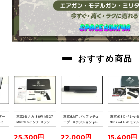
おすすめ商品
ザー
東京)タナカ S&W M327
東京)LMT バッファチュ
東京)KSC ベレッタ
0イ
MPR8 5インチ ステン
ーブ 6ポジション jitu
3R 2nd HW モ
ロー
レスモデル ver.2 ガス
butu
リボルバー
25,300円
22,000円
15,400円