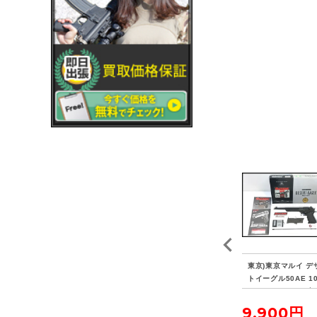
04
東京)KSC G26C グロッ
東京)KSC G18C グロッ
東京)東京マルイ デ
ロー
ク26C ガスブローバッ
ク18C ガスブローバッ
トイーグル50AE 1
ク 予備マガジン/ホルス
ク マウント付
ンチバレル ガスブ
ター付
バック
7,150円
6,600円
9,900円