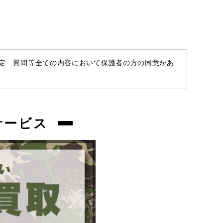
chc-2604123301-ai-081532632
お品物についてのご注意
を必ずお読み頂
き、
ご同意の上でご購入下さい
。
査定 質問等全ての内容において保護者の方の同意があ
商品管理コード
chc-2604123301-ai-081532632
サービス