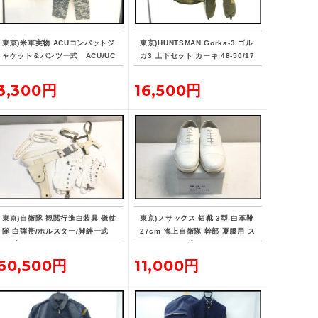
東京)米軍実物 ACUコンバットジ
東京)HUNTSMAN Gorka-3 ゴル
ャケット＆パンツ一式 ACU/UC
カ3 上下セット カーキ 48-50/17
P American Apparel
6 ロシア
3,300円
16,500円
東京)自衛隊 観閲行進白装具 儀仗
東京)ノサックス 短靴 3型 白革靴
隊 白弾帯/ホルスター/脚絆一式
27cm 海上自衛隊 幹部 夏服用 ス
レプリカ
トレートチップ
60,500円
11,000円