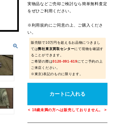
実物品などご売却ご検討なら簡単無料査定
をぜひご利用ください。
※
利用規約
にご同意の上、ご購入くださ
い。
販売額で10万円を超えるお品物につきまし
ては
弊社東京買取センター
にて現物を確認す
ることができます。
ご希望の際は
0120-091-619
にてご予約の上
ご来店ください。
※東京)表記のものに限ります。
カートに入れる