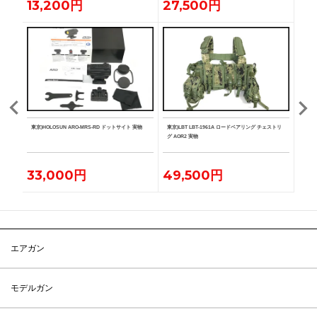
13,200円
27,500円
19
ンマウ
東京)HOLOSUN ARO-MRS-RD ドットサイト 実物
東京)LBT LBT-1961A ロードベアリング チェストリ
東京)L
グ AOR2 実物
リア M
33,000円
49,500円
22
エアガン
モデルガン