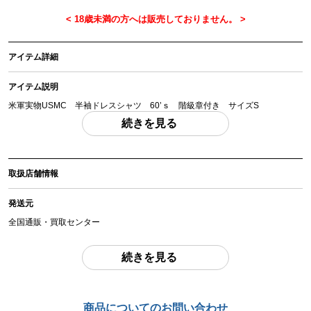
アイテム詳細
アイテム説明
米軍実物USMC 半袖ドレスシャツ 60’ｓ 階級章付き サイズS
「付属品」・・・ 写真に写っているものが全てです。 （撮影、運搬備品は除
続きを見る
く）
アイテム状態
取扱店舗情報
中古：C（使用感あり/キズ、ヨゴレあり）
サイズはSMALLで肩幅40ｃｍ 袖丈22ｃｍ 身幅50ｃｍ 着丈72ｃｍ程度で
発送元
す。使用感と経年による色あせ ダメージが多少見られます。現状品となりま
すのでよくご確認ください。
全国通販・買取センター
お品物についてのご注意
を必ずお読み頂き、
ご同意の上でご購入下さい
。
住所
続きを見る
東京都江戸川区中葛西6-10-14 2F
商品管理コード
お問合わせ番号
chc-2604043311-ai-081532612
商品についてのお問い合わせ