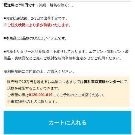
配送料は750円です
（沖縄・離島を除く）。
■お支払確認後、2-3日で出荷予定です。
※
ご注文状況により多少前後いたします。
■本商品は1品物のUSEDアイテムです。
■各種ミリタリー用品を買取・下取りしております。エアガン・電動ガン・装
備品・実物品などご売却ご検討なら簡単無料査定をぜひご利用ください。
※
利用規約
にご同意の上、ご購入ください。
販売額で10万円を超えるお品物につきましては
弊社東京買取センター
にて
現物を確認することができます。
ご希望の際は
0120-091-619
にてご予約の上ご来店ください。
※東京)表記のものに限ります。
カートに入れる