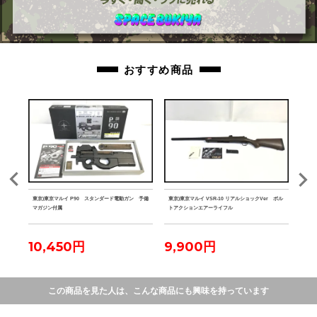
おすすめ商品
ェストリ
東京)東京マルイ P90 スタンダード電動ガン 予備
東京)東京マルイ VSR-10 リアルショックVer ボル
東京)
マガジン付属
トアクションエアーライフル
クシ
10,450円
9,900円
16
この商品を見た人は、こんな商品にも興味を持っています