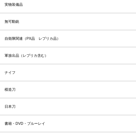
実物装備品
無可動銃
自衛隊関連（PX品 レプリカ品）
軍放出品（レプリカ含む）
ナイフ
模造刀
日本刀
書籍・DVD・ブルーレイ