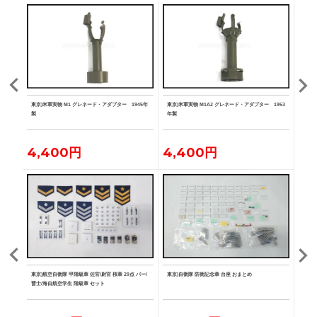
ト カー
東京)米軍実物 M1 グレネード・アダプター 1945年
東京)米軍実物 M1A2 グレネード・アダプター 1953
東京)
製
年製
ーチ
4,400円
4,400円
2,
空学生
東京)航空自衛隊 甲階級章 佐官/尉官 桜章 29点 バー/
東京)自衛隊 防衛記念章 台座 おまとめ
東京)
章/曹
曹士/海自航空学生 階級章 セット