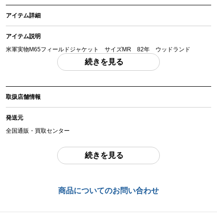
アイテム詳細
アイテム説明
米軍実物M65フィールドジャケット サイズMR 82年 ウッドランド
「付属品」・・・ 写真に写っているものが全てです。 （撮影、運搬備品は除
続きを見る
く）
アイテム状態
取扱店舗情報
中古：C（使用感あり/キズ、ヨゴレあり）
サイズはMEDIUM REGULARで肩幅47ｃｍ 袖丈58ｃｍ 身幅58ｃｍ 着
発送元
丈73ｃｍ程度です。経年によるダメージがありホツレやダメージがあります。
現状品となりますのでよくご確認ください。
全国通販・買取センター
お品物についてのご注意
を必ずお読み頂き、
ご同意の上でご購入下さい
。
住所
続きを見る
東京都江戸川区中葛西6-10-14 2F
商品管理コード
お問合わせ番号
chc-2603263317-ai-081532571
商品についてのお問い合わせ
chc-2603263317-ai-081532571