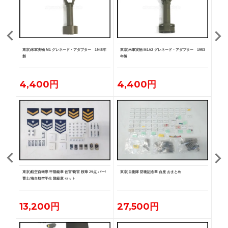
ト カー
東京)米軍実物 M1 グレネード・アダプター 1945年
東京)米軍実物 M1A2 グレネード・アダプター 1953
東京)
製
年製
ーチ
4,400円
4,400円
2,
空学生
東京)航空自衛隊 甲階級章 佐官/尉官 桜章 29点 バー/
東京)自衛隊 防衛記念章 台座 おまとめ
東京)
章/曹
曹士/海自航空学生 階級章 セット
13,200円
27,500円
19