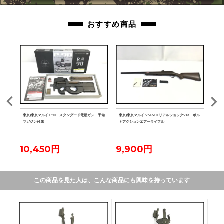
おすすめ商品
ェストリ
東京)東京マルイ P90 スタンダード電動ガン 予備
東京)東京マルイ VSR-10 リアルショックVer ボル
東京)
マガジン付属
トアクションエアーライフル
クシ
10,450円
9,900円
16
この商品を見た人は、こんな商品にも興味を持っています