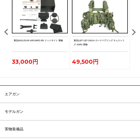
ンマウ
東京)HOLOSUN ARO-MRS-RD ドットサイト 実物
東京)LBT LBT-1961A ロードベアリング チェストリ
東京)L
グ AOR2 実物
リア M
33,000円
49,500円
22
エアガン
モデルガン
実物装備品