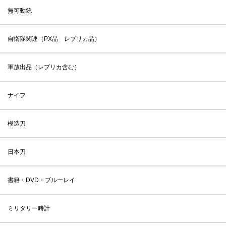
無可動銃
自衛隊関連（PX品 レプリカ品）
軍放出品（レプリカ含む）
ナイフ
模造刀
日本刀
書籍・DVD・ブルーレイ
ミリタリー時計