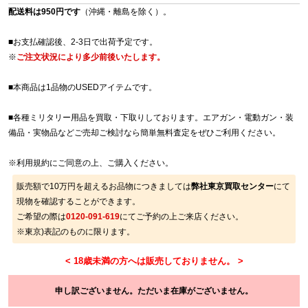
配送料は950円です
（沖縄・離島を除く）。
■お支払確認後、2-3日で出荷予定です。
※
ご注文状況により多少前後いたします。
■本商品は1品物のUSEDアイテムです。
■各種ミリタリー用品を買取・下取りしております。エアガン・電動ガン・装
備品・実物品などご売却ご検討なら簡単無料査定をぜひご利用ください。
※
利用規約
にご同意の上、ご購入ください。
販売額で10万円を超えるお品物につきましては
弊社東京買取センター
にて
現物を確認することができます。
ご希望の際は
0120-091-619
にてご予約の上ご来店ください。
※東京)表記のものに限ります。
申し訳ございません。ただいま在庫がございません。