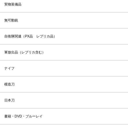
実物装備品
無可動銃
自衛隊関連（PX品 レプリカ品）
軍放出品（レプリカ含む）
ナイフ
模造刀
日本刀
書籍・DVD・ブルーレイ