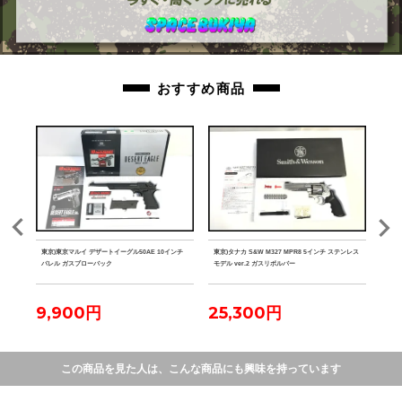
おすすめ商品
 競技
東京)東京マルイ デザートイーグル50AE 10インチ
東京)タナカ S&W M327 MPR8 5インチ ステンレス
東京)S
バレル ガスブローバック
モデル ver.2 ガスリボルバー
ホルス
9,900円
25,300円
4
この商品を見た人は、こんな商品にも興味を持っています