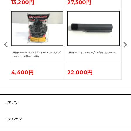
13,200円
27,500円
19
BK 実
東京)Safariland サファリランド 568-53-411 ヒップ
東京)LMT バッファチューブ 6ポジション jitubutu
東京)
ホルスター 右利 M1911適合
付 実
4,400円
22,000円
55
エアガン
モデルガン