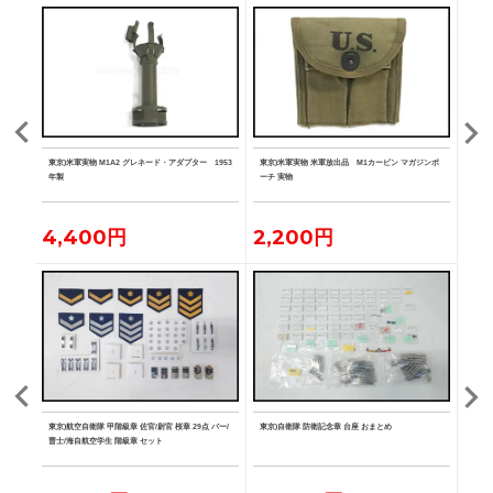
ト カー
東京)米軍実物 M1A2 グレネード・アダプター 1953
東京)米軍実物 米軍放出品 M1カービン マガジンポ
東京)
年製
ーチ 実物
ッジ 
4,400円
2,200円
3,
空学生
東京)航空自衛隊 甲階級章 佐官/尉官 桜章 29点 バー/
東京)自衛隊 防衛記念章 台座 おまとめ
東京)
章/曹
曹士/海自航空学生 階級章 セット