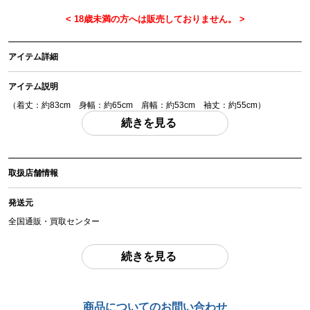
アイテム詳細
アイテム説明
（着丈：約83cm 身幅：約65cm 肩幅：約53cm 袖丈：約55cm）
「付属品」・・・ 写真に写っているものが全てです。 （撮影、運搬備品は除
続きを見る
く）
アイテム状態
取扱店舗情報
中古：C（使用感あり/キズ、ヨゴレあり）
経年により折れ皺、スレ、ほつれ等あり、左袖に破損箇所がございます。中古
発送元
品で現状品となりますので内容や状態をよくご確認の上ご検討ください。
全国通販・買取センター
お品物についてのご注意
を必ずお読み頂き、
ご同意の上でご購入下さい
。
住所
続きを見る
東京都江戸川区中葛西6-10-14 2F
商品管理コード
chc-2603063420-ai-081532488
お問合わせ番号
商品についてのお問い合わせ