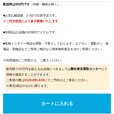
配送料は950円です
（沖縄・離島を除く）。
■お支払確認後、2-3日で出荷予定です。
※
ご注文状況により多少前後いたします。
■本商品は1品物のUSEDアイテムです。
■各種ミリタリー用品を買取・下取りしております。エアガン・電動ガン・装
備品・実物品などご売却ご検討なら簡単無料査定をぜひご利用ください。
※
利用規約
にご同意の上、ご購入ください。
販売額で10万円を超えるお品物につきましては
弊社東京買取センター
にて
現物を確認することができます。
ご希望の際は
0120-091-619
にてご予約の上ご来店ください。
※東京)表記のものに限ります。
カートに入れる