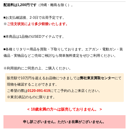
配送料は1,200円です
（沖縄・離島を除く）。
■お支払確認後、2-3日で出荷予定です。
※
ご注文状況により多少前後いたします。
■本商品は1品物のUSEDアイテムです。
■各種ミリタリー用品を買取・下取りしております。エアガン・電動ガン・装
備品・実物品などご売却ご検討なら簡単無料査定をぜひご利用ください。
※
利用規約
にご同意の上、ご購入ください。
販売額で10万円を超えるお品物につきましては
弊社東京買取センター
にて
現物を確認することができます。
ご希望の際は
0120-091-619
にてご予約の上ご来店ください。
※東京)表記のものに限ります。
申し訳ございません。ただいま在庫がございません。