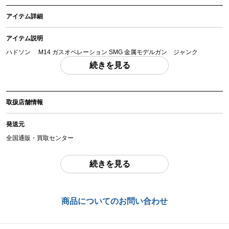
アイテム詳細
アイテム説明
ハドソン M14 ガスオペレーション SMG 金属モデルガン ジャンク
「付属品」・・・ 写真に写っているものが全てです。 （撮影、運搬備品は除
続きを見る
く）
アイテム状態
取扱店舗情報
中古：E（ジャンク/要メンテナンス、オーバーホール推奨。現状お渡し品）
説明書、カートリッジ欠品。箱、マウント、サンプロジェクト グリーンガス
発送元
レギュレーター付属。本体は経年により擦り傷、サビ等ございます。手動での
コッキング～トリガーの動作は確認できました。ガスを用いての動作確認は出
全国通販・買取センター
来ておりませんのでジャンク品となり、動作の保証は出来かね、確認出来てい
ない不具合も保証出来かねます。中古品で現状品となりますので内容や状態を
住所
続きを見る
よくご確認の上ご検討ください。
東京都江戸川区中葛西6-10-14 2F
お品物についてのご注意
を必ずお読み頂き、
ご同意の上でご購入下さい
。
お問合わせ番号
商品についてのお問い合わせ
chc-2605073304-ai-081512913
商品管理コード