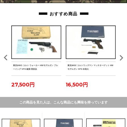
おすすめ商品
M-LO
東京)HWS コルト ウォーカー HWモデルガン ブル
東京)MGC コルトウッズマン マッチターゲット HW
東京)
ーイング SPG 破損 現状品
モデルガン SPG 未発火
PG
27,500円
16,500円
15
この商品を見た人は、こんな商品にも興味を持っています