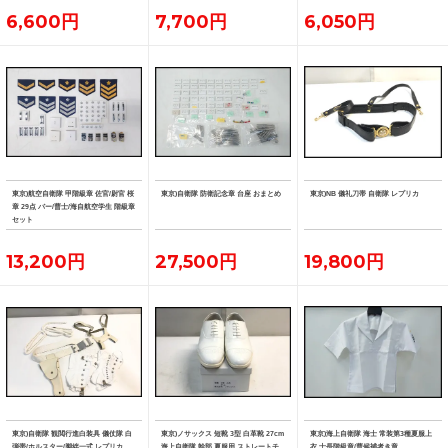
6,600円
7,700円
6,050円
東京)航空自衛隊 甲階級章 佐官/尉官 桜
東京)自衛隊 防衛記念章 台座 おまとめ
東京)NB 儀礼刀帯 自衛隊 レプリカ
章 29点 バー/曹士/海自航空学生 階級章
セット
13,200円
27,500円
19,800円
東京)自衛隊 観閲行進白装具 儀仗隊 白
東京)ノサックス 短靴 3型 白革靴 27cm
東京)海上自衛隊 海士 常装第3種夏服上
弾帯/ホルスター/脚絆一式 レプリカ
海上自衛隊 幹部 夏服用 ストレートチ
衣 士長階級章/曹候補者き章