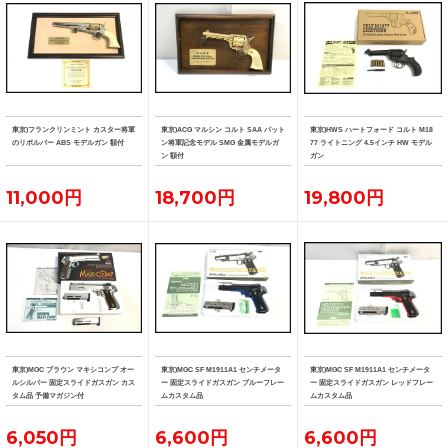
東京)フランクリンミント カスター将軍
東京)ACG マルシン コルト SAA パット
東京)HWS ハートフォード コルト M18
のリボルバー ABS モデルガン 額付
ン将軍記念モデル SMG 金属モデルガ
77 ライトニング 4.5インチ HW モデル
ン 額付
ガン
11,000円
18,700円
19,800円
東京)MGC ブラウン マキシコンプ オー
東京)MGC SF M1911A1 センチメータ
東京)MGC SF M1911A1 センチメータ
ルシルバー 固定スライドガスガン カス
ー 固定スライドガスガン ブルーフレー
ー 固定スライドガスガン レッドフレー
タム品 予備マガジン付
ムカスタム品
ムカスタム品
6,050円
6,600円
6,600円