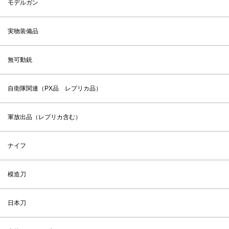
モデルガン
実物装備品
無可動銃
自衛隊関連（PX品 レプリカ品）
軍放出品（レプリカ含む）
ナイフ
模造刀
日本刀