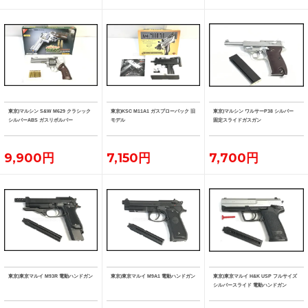
東京)マルシン S&W M629 クラシック
東京)KSC M11A1 ガスブローバック 旧
東京)マルシン ワルサーP38 シルバー
シルバーABS ガスリボルバー
モデル
固定スライドガスガン
9,900円
7,150円
7,700円
東京)東京マルイ M93R 電動ハンドガン
東京)東京マルイ M9A1 電動ハンドガン
東京)東京マルイ H&K USP フルサイズ
シルバースライド 電動ハンドガン