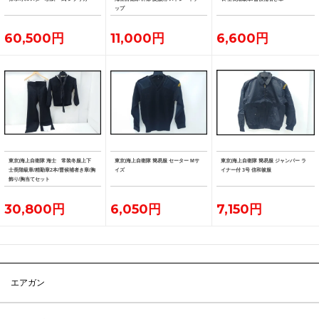
ップ
60,500円
11,000円
6,600円
東京)海上自衛隊 海士 常装冬服上下
東京)海上自衛隊 簡易服 セーター Mサ
東京)海上自衛隊 簡易服 ジャンパー ラ
士長階級章/精勤章2本/曹候補者き章/胸
イズ
イナー付 3号 信和被服
飾り/胸当てセット
30,800円
6,050円
7,150円
エアガン