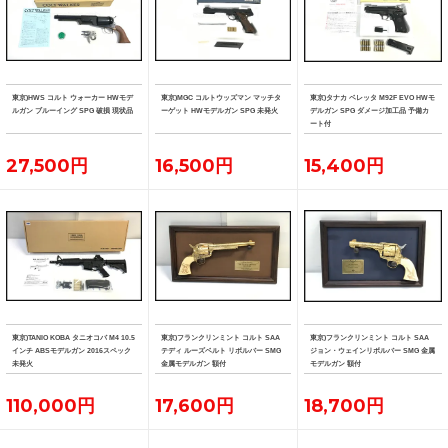
東京)HWS コルト ウォーカー HWモデ
東京)MGC コルトウッズマン マッチタ
東京)タナカ ベレッタ M92F EVO HWモ
ルガン ブルーイング SPG 破損 現状品
ーゲット HWモデルガン SPG 未発火
デルガン SPG ダメージ加工品 予備カ
ート付
27,500円
16,500円
15,400円
東京)TANIO KOBA タニオコバ M4 10.5
東京)フランクリンミント コルト SAA
東京)フランクリンミント コルト SAA
インチ ABSモデルガン 2016スペック
テディ ルーズベルト リボルバー SMG
ジョン・ウェインリボルバー SMG 金属
未発火
金属モデルガン 額付
モデルガン 額付
110,000円
17,600円
18,700円