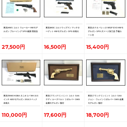
東京)HWS コルト ウォーカー HWモデ
東京)MGC コルトウッズマン マッチタ
東京)タナカ ベレッタ M92F EVO HWモ
ルガン ブルーイング SPG 破損 現状品
ーゲット HWモデルガン SPG 未発火
デルガン SPG ダメージ加工品 予備カ
ート付
27,500円
16,500円
15,400円
東京)TANIO KOBA タニオコバ M4 10.5
東京)フランクリンミント コルト SAA
東京)フランクリンミント コルト SAA
インチ ABSモデルガン 2016スペック
テディ ルーズベルト リボルバー SMG
ジョン・ウェインリボルバー SMG 金属
未発火
金属モデルガン 額付
モデルガン 額付
110,000円
17,600円
18,700円