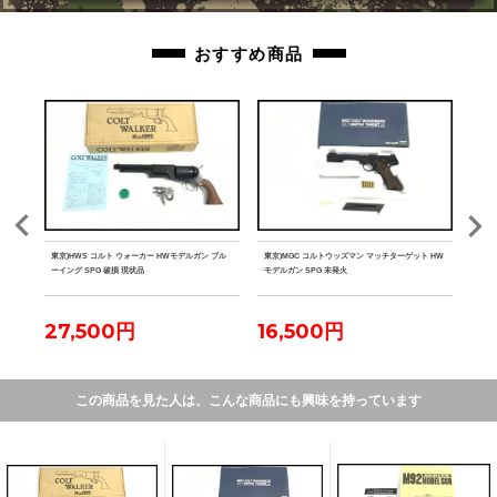
おすすめ商品
M-LO
東京)HWS コルト ウォーカー HWモデルガン ブル
東京)MGC コルトウッズマン マッチターゲット HW
東京)
ーイング SPG 破損 現状品
モデルガン SPG 未発火
PG
27,500円
16,500円
15
この商品を見た人は、こんな商品にも興味を持っています