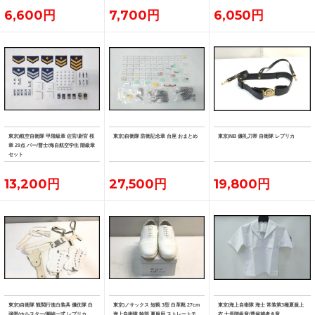
6,600円
7,700円
6,050円
東京)航空自衛隊 甲階級章 佐官/尉官 桜
東京)自衛隊 防衛記念章 台座 おまとめ
東京)NB 儀礼刀帯 自衛隊 レプリカ
章 29点 バー/曹士/海自航空学生 階級章
セット
13,200円
27,500円
19,800円
東京)自衛隊 観閲行進白装具 儀仗隊 白
東京)ノサックス 短靴 3型 白革靴 27cm
東京)海上自衛隊 海士 常装第3種夏服上
弾帯/ホルスター/脚絆一式 レプリカ
海上自衛隊 幹部 夏服用 ストレートチ
衣 士長階級章/曹候補者き章