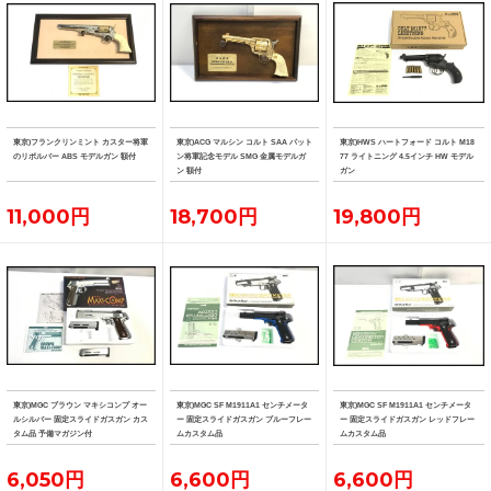
東京)フランクリンミント カスター将軍
東京)ACG マルシン コルト SAA パット
東京)HWS ハートフォード コルト M18
のリボルバー ABS モデルガン 額付
ン将軍記念モデル SMG 金属モデルガ
77 ライトニング 4.5インチ HW モデル
ン 額付
ガン
11,000円
18,700円
19,800円
東京)MGC ブラウン マキシコンプ オー
東京)MGC SF M1911A1 センチメータ
東京)MGC SF M1911A1 センチメータ
ルシルバー 固定スライドガスガン カス
ー 固定スライドガスガン ブルーフレー
ー 固定スライドガスガン レッドフレー
タム品 予備マガジン付
ムカスタム品
ムカスタム品
6,050円
6,600円
6,600円