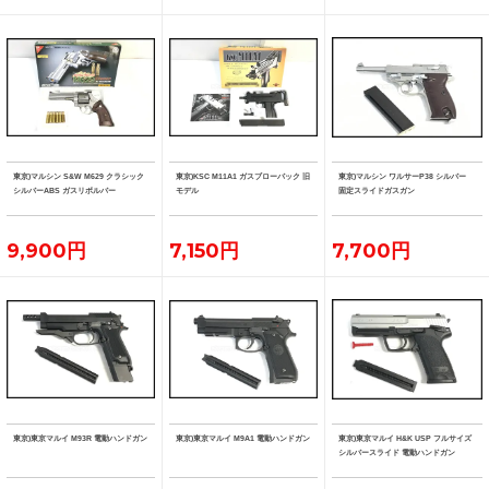
東京)マルシン S&W M629 クラシック
東京)KSC M11A1 ガスブローバック 旧
東京)マルシン ワルサーP38 シルバー
シルバーABS ガスリボルバー
モデル
固定スライドガスガン
9,900円
7,150円
7,700円
東京)東京マルイ M93R 電動ハンドガン
東京)東京マルイ M9A1 電動ハンドガン
東京)東京マルイ H&K USP フルサイズ
シルバースライド 電動ハンドガン