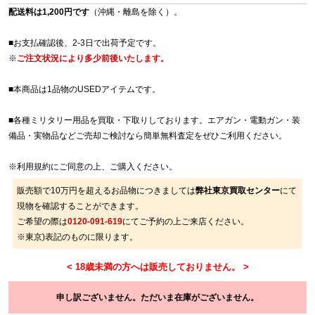
配送料は1,200円です
（沖縄・離島を除く）。
■お支払確認後、2-3日で出荷予定です。
※
ご注文状況により多少前後いたします。
■本商品は1品物のUSEDアイテムです。
■各種ミリタリー用品を買取・下取りしております。エアガン・電動ガン・装
備品・実物品などご売却ご検討なら簡単無料査定をぜひご利用ください。
※
利用規約
にご同意の上、ご購入ください。
販売額で10万円を超えるお品物につきましては
弊社東京買取センター
にて
現物を確認することができます。
ご希望の際は
0120-091-619
にてご予約の上ご来店ください。
※東京)表記のものに限ります。
申し訳ございません。ただいま在庫がございません。