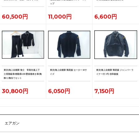
ップ
60,500円
11,000円
6,600円
東京)海上自衛隊 海士 常装冬服上下
東京)海上自衛隊 簡易服 セーター Mサ
東京)海上自衛隊 簡易服 ジャンパー ラ
士長階級章/精勤章2本/曹候補者き章/胸
イズ
イナー付 3号 信和被服
飾り/胸当てセット
30,800円
6,050円
7,150円
エアガン