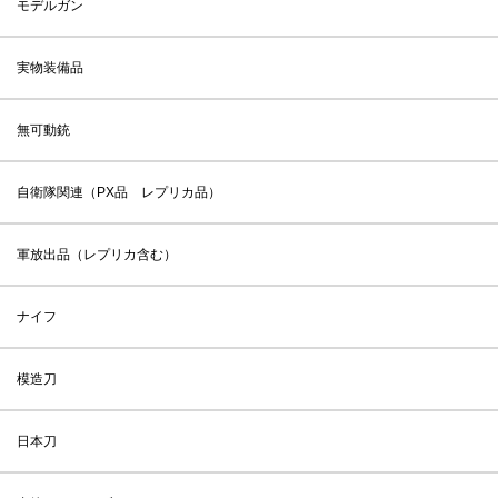
モデルガン
実物装備品
無可動銃
自衛隊関連（PX品 レプリカ品）
軍放出品（レプリカ含む）
ナイフ
模造刀
日本刀