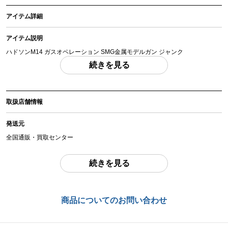
アイテム詳細
アイテム説明
ハドソンM14 ガスオペレーション SMG金属モデルガン ジャンク
「付属品」・・・ マガジンは欠品しています。カート付属、写真に写っている
続きを見る
ものが全てです。 （撮影、運搬備品は除く）
アイテム状態
取扱店舗情報
中古：J（ジャンク品）
全体的に使用感・傷・汚れがあります。アッパーハンドガードの一部にはヒビ
発送元
があります。チューブには劣化がみれらます。マガジンは欠品しています。ト
リガーユニットが歪んでいるのか、スライド金具と上手く装着ができず、装着
全国通販・買取センター
を取り付けを行っても、トリガーが動作しない状態になります。ガスなどを装
着しての検品は行っていません。カートを直接装弾・ボルトでの排莢動作は確
住所
続きを見る
認ができました。こちらは記載外にも不具合や破損の可能性がある現状品とな
東京都江戸川区中葛西6-10-14 2F
りますので予めご了承ください。
お品物についてのご注意
を必ずお読み頂き、
ご同意の上でご購入下さい
。
お問合わせ番号
商品についてのお問い合わせ
chc-2602233308-ai-081511479
商品管理コード