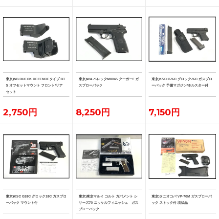
東京)NB DUECK DEFENCEタイプ RT
東京)WA ベレッタM8045 クーガーF ガ
東京)KSC G26C グロック26C ガスブロ
S オフセットマウント フロント/リア
スブローバック
ーバック 予備マガジン/ホルスター付
セット
2,750円
8,250円
7,150円
東京)KSC G18C グロック18C ガスブロ
東京)東京マルイ コルト ガバメント シ
東京)タニオコバ VP-70M ガスブローバ
ーバック マウント付
リーズ70 ニッケルフィニッシュ ガス
ック ストック付 現状品
ブローバック