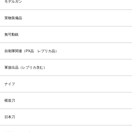
モデルガン
実物装備品
無可動銃
自衛隊関連（PX品 レプリカ品）
軍放出品（レプリカ含む）
ナイフ
模造刀
日本刀