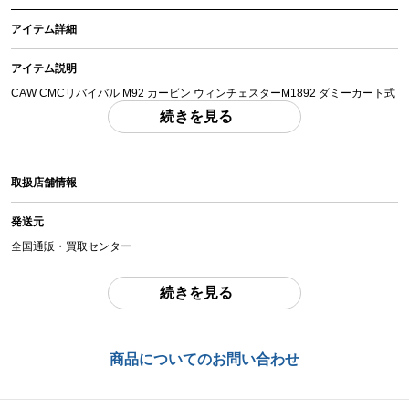
アイテム詳細
アイテム説明
CAW CMCリバイバル M92 カービン ウィンチェスターM1892 ダミーカート式
モデルガン
続きを見る
こちらは撃発機能のないダミーカート仕様のモデルガンになります。
説明書はCMCのコピーとなります。パーツの互換性はなく、当時の仕様から変
更されていますので予めご了承ください。
取扱店舗情報
「付属品」・・・ 外箱・CAW取り扱い案内文・CMC説明書コピー・ダミーカ
ート6発付属、写真に写っているものが全てです。 （撮影、運搬備品は除く）
発送元
全国通販・買取センター
アイテム状態
中古：C（使用感あり/キズ、ヨゴレあり）
住所
続きを見る
外箱は傷みがあります。本体は通常の使用感・傷・スプリングカバーに傷・薄
東京都江戸川区中葛西6-10-14 2F
錆があります。
仕様上、レシーバー内部に弾頭が当たり、装弾がしずらくややクセがあります
が、装弾・排莢動作は確認済みとなります。
お問合わせ番号
商品についてのお問い合わせ
chc-2602083416-ai-081509715
お品物についてのご注意
を必ずお読み頂き、
ご同意の上でご購入下さい
。