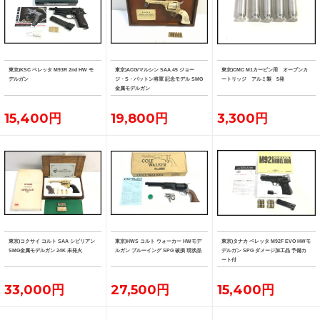
東京)KSC ベレッタ M93R 2nd HW モ
東京)ACG/マルシン SAA.45 ジョー
東京)CMC M1カービン用 オープンカ
デルガン
ジ・S・パットン将軍 記念モデル SMG
ートリッジ アルミ製 5発
金属モデルガン
15,400円
19,800円
3,300円
東京)コクサイ コルト SAA シビリアン
東京)HWS コルト ウォーカー HWモデ
東京)タナカ ベレッタ M92F EVO HWモ
SMG金属モデルガン 24K 未発火
ルガン ブルーイング SPG 破損 現状品
デルガン SPG ダメージ加工品 予備カ
ート付
33,000円
27,500円
15,400円