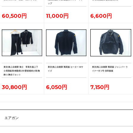
ップ
60,500円
11,000円
6,600円
東京)海上自衛隊 海士 常装冬服上下
東京)海上自衛隊 簡易服 セーター Mサ
東京)海上自衛隊 簡易服 ジャンパー ラ
士長階級章/精勤章2本/曹候補者き章/胸
イズ
イナー付 3号 信和被服
飾り/胸当てセット
30,800円
6,050円
7,150円
エアガン