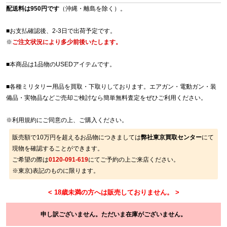
配送料は950円です
（沖縄・離島を除く）。
■お支払確認後、2-3日で出荷予定です。
※
ご注文状況により多少前後いたします。
■本商品は1品物のUSEDアイテムです。
■各種ミリタリー用品を買取・下取りしております。エアガン・電動ガン・装
備品・実物品などご売却ご検討なら簡単無料査定をぜひご利用ください。
※
利用規約
にご同意の上、ご購入ください。
販売額で10万円を超えるお品物につきましては
弊社東京買取センター
にて
現物を確認することができます。
ご希望の際は
0120-091-619
にてご予約の上ご来店ください。
※東京)表記のものに限ります。
申し訳ございません。ただいま在庫がございません。