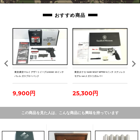
おすすめ商品
ク マ
東京)東京マルイ デザートイーグル50AE 10インチ
東京)タナカ S&W M327 MPR8 5インチ ステンレス
東京)
バレル ガスブローバック
モデル ver.2 ガスリボルバー
9,900円
25,300円
2
この商品を見た人は、こんな商品にも興味を持っています