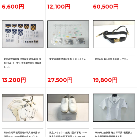
6,600円
12,100円
60,500円
東京)航空自衛隊 甲階級章 佐官/尉官 桜
東京)自衛隊 防衛記念章 台座 おまとめ
東京)NB 儀礼刀帯 自衛隊 レプリカ
章 29点 バー/曹士/海自航空学生 階級章
セット
13,200円
27,500円
19,800円
東京)自衛隊 観閲行進白装具 儀仗隊 白
東京)ノサックス 短靴 3型 白革靴 27cm
東京)海上自衛隊 海士 常装第3種夏服上
弾帯/ホルスター/脚絆一式 レプリカ
海上自衛隊 幹部 夏服用 ストレートチ
衣 士長階級章/曹候補者き章