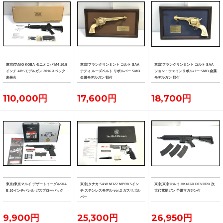
東京)TANIO KOBA タニオコバ M4 10.5
東京)フランクリンミント コルト SAA
東京)フランクリンミント コルト SAA
インチ ABSモデルガン 2016スペック
テディ ルーズベルト リボルバー SMG
ジョン・ウェインリボルバー SMG 金属
未発火
金属モデルガン 額付
モデルガン 額付
110,000円
17,600円
18,700円
東京)東京マルイ デザートイーグル50A
東京)タナカ S&W M327 MPR8 5イン
東京)東京マルイ HK416D DEVGRU 次
E 10インチバレル ガスブローバック
チ ステンレスモデル ver.2 ガスリボル
世代電動ガン 予備マガジン付
バー
9,900円
25,300円
26,950円