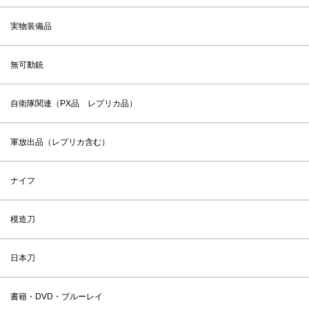
実物装備品
無可動銃
自衛隊関連（PX品 レプリカ品）
軍放出品（レプリカ含む）
ナイフ
模造刀
日本刀
書籍・DVD・ブルーレイ