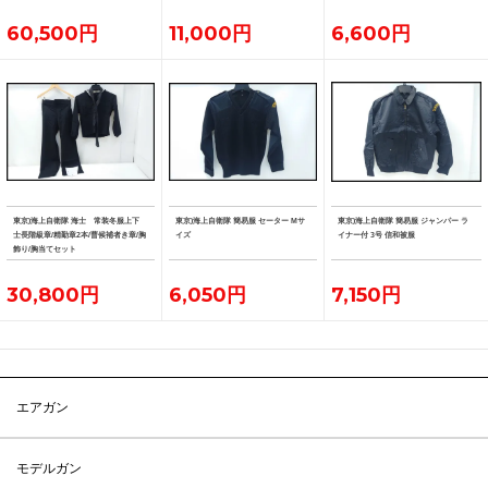
60,500円
11,000円
6,600円
東京)海上自衛隊 海士 常装冬服上下
東京)海上自衛隊 簡易服 セーター Mサ
東京)海上自衛隊 簡易服 ジャンパー ラ
士長階級章/精勤章2本/曹候補者き章/胸
イズ
イナー付 3号 信和被服
飾り/胸当てセット
30,800円
6,050円
7,150円
エアガン
モデルガン