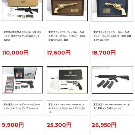
東京)TANIO KOBA タニオコバ M4 10.5
東京)フランクリンミント コルト SAA
東京)フランクリンミント コルト SAA
インチ ABSモデルガン 2016スペック
テディ ルーズベルト リボルバー SMG
ジョン・ウェインリボルバー SMG 金属
未発火
金属モデルガン 額付
モデルガン 額付
110,000円
17,600円
18,700円
東京)東京マルイ デザートイーグル50A
東京)タナカ S&W M327 MPR8 5イン
東京)東京マルイ HK416D DEVGRU 次
E 10インチバレル ガスブローバック
チ ステンレスモデル ver.2 ガスリボル
世代電動ガン 予備マガジン付
バー
9,900円
25,300円
26,950円