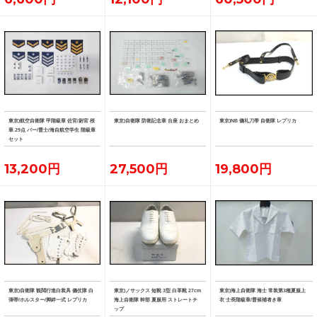
東京)航空自衛隊 甲階級章 佐官/尉官 桜
東京)自衛隊 防衛記念章 台座 おまとめ
東京)NB 儀礼刀帯 自衛隊 レプリカ
章 29点 バー/曹士/海自航空学生 階級章
セット
13,200円
27,500円
19,800円
東京)自衛隊 観閲行進白装具 儀仗隊 白
東京)ノサックス 短靴 3型 白革靴 27cm
東京)海上自衛隊 海士 常装第3種夏服上
弾帯/ホルスター/脚絆一式 レプリカ
海上自衛隊 幹部 夏服用 ストレートチ
衣 士長階級章/曹候補者き章
ップ