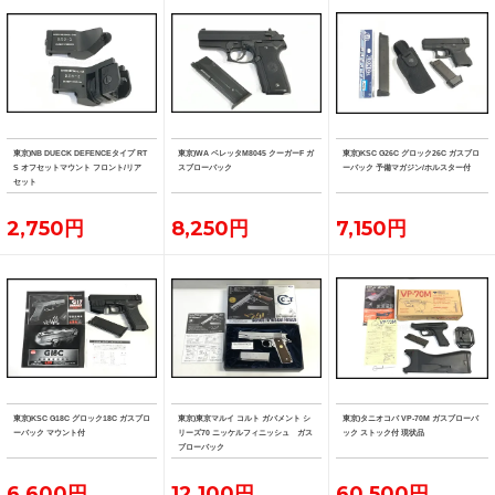
東京)NB DUECK DEFENCEタイプ RT
東京)WA ベレッタM8045 クーガーF ガ
東京)KSC G26C グロック26C ガスブロ
S オフセットマウント フロント/リア
スブローバック
ーバック 予備マガジン/ホルスター付
セット
2,750円
8,250円
7,150円
東京)KSC G18C グロック18C ガスブロ
東京)東京マルイ コルト ガバメント シ
東京)タニオコバ VP-70M ガスブローバ
ーバック マウント付
リーズ70 ニッケルフィニッシュ ガス
ック ストック付 現状品
ブローバック
6,600円
12,100円
60,500円