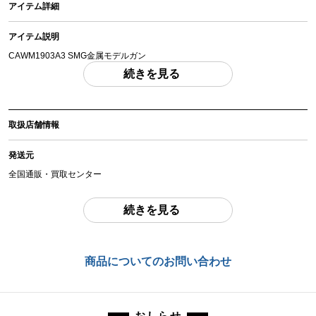
アイテム詳細
アイテム説明
CAWM1903A3 SMG金属モデルガン
「付属品」・・・ 写真に写っているものが全てです。 （撮影、運搬備品は除
続きを見る
く）
アイテム状態
取扱店舗情報
中古：B（使用感少な目/小キズ、ヨゴレ少々）
外箱は若干の傷み、本体は保管・動作に伴う小傷・ウォルナット木材のガスに
発送元
より内部も含め亜鉛パーツ部分の白くすみがありますが、発火された形跡もな
く全体的には使用感の少ない良好な状態になります。本体はシリコンオイルを
全国通販・買取センター
塗っている状態になります。
手動での排莢・トリガー動作は確認済みとなります。
住所
続きを見る
東京都江戸川区中葛西6-10-14 2F
お品物についてのご注意
を必ずお読み頂き、
ご同意の上でご購入下さい
。
お問合わせ番号
商品についてのお問い合わせ
商品管理コード
chc-2308052404-ai-081508918
chc-2308052404-ai-081508918
おしらせ