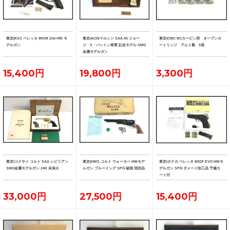
東京)KSC ベレッタ M93R 2nd HW モ
東京)ACG/マルシン SAA.45 ジョー
東京)CMC M1カービン用 オープンカ
デルガン
ジ・S・パットン将軍 記念モデル SMG
ートリッジ アルミ製 5発
金属モデルガン
15,400円
19,800円
3,300円
東京)コクサイ コルト SAA シビリアン
東京)HWS コルト ウォーカー HWモデ
東京)タナカ ベレッタ M92F EVO HWモ
SMG金属モデルガン 24K 未発火
ルガン ブルーイング SPG 破損 現状品
デルガン SPG ダメージ加工品 予備カ
ート付
33,000円
27,500円
15,400円