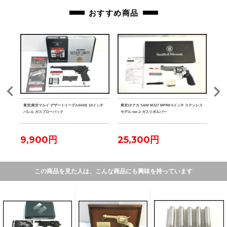
おすすめ商品
ク マ
東京)東京マルイ デザートイーグル50AE 10インチ
東京)タナカ S&W M327 MPR8 5インチ ステンレス
東京)
バレル ガスブローバック
モデル ver.2 ガスリボルバー
9,900円
25,300円
2
この商品を見た人は、こんな商品にも興味を持っています