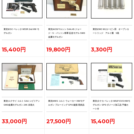
東京)KSC ベレッタ M93R 2nd HW モ
東京)ACG/マルシン SAA.45 ジョー
東京)CMC M1カービン用 オープンカ
デルガン
ジ・S・パットン将軍 記念モデル SMG
ートリッジ アルミ製 5発
金属モデルガン
15,400円
19,800円
3,300円
東京)コクサイ コルト SAA シビリアン
東京)HWS コルト ウォーカー HWモデ
東京)タナカ ベレッタ M92F EVO HWモ
SMG金属モデルガン 24K 未発火
ルガン ブルーイング SPG 破損 現状品
デルガン SPG ダメージ加工品 予備カ
ート付
33,000円
27,500円
15,400円