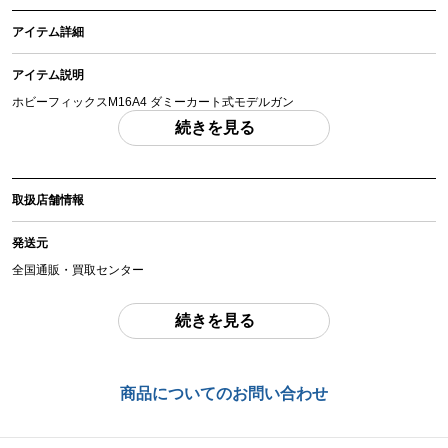
アイテム詳細
アイテム説明
ホビーフィックスM16A4 ダミーカート式モデルガン
「付属品」・・・ 写真に写っているものが全てです。 （撮影、運搬備品は除
続きを見る
く）
アイテム状態
取扱店舗情報
中古：C（使用感あり/キズ、ヨゴレあり）
全体的に使用感・傷・汚れがあります。こちらは撃発機能のないダミーカート
発送元
式のモデルとなります。
セレクターはややぐらつきがありますが、手動での排莢・トリガー動作確認済
全国通販・買取センター
みとなります。
ドットサイトのキャップゴム切れ、ダミーカートは純正品ではないものも含ま
住所
続きを見る
れています。
東京都江戸川区中葛西6-10-14 2F
お品物についてのご注意
を必ずお読み頂き、
ご同意の上でご購入下さい
。
お問合わせ番号
商品についてのお問い合わせ
chc-2205062404-ai-081507982
商品管理コード