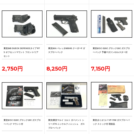
東京)NB DUECK DEFENCEタイプ RT
東京)WA ベレッタM8045 クーガーF ガ
東京)KSC G26C グロック26C ガスブロ
S オフセットマウント フロント/リア
スブローバック
ーバック 予備マガジン/ホルスター付
セット
2,750円
8,250円
7,150円
東京)KSC G18C グロック18C ガスブロ
東京)東京マルイ コルト ガバメント シ
東京)タニオコバ VP-70M ガスブローバ
ーバック マウント付
リーズ70 ニッケルフィニッシュ ガス
ック ストック付 現状品
ブローバック