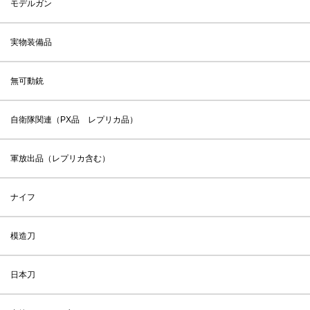
モデルガン
実物装備品
無可動銃
自衛隊関連（PX品 レプリカ品）
軍放出品（レプリカ含む）
ナイフ
模造刀
日本刀