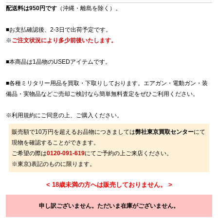
配送料は950円です
（沖縄・離島を除く）。
■お支払確認後、2-3日で出荷予定です。
※
ご注文状況により多少前後いたします。
■本商品は1品物のUSEDアイテムです。
■各種ミリタリー用品を買取・下取りしております。エアガン・電動ガン・装
備品・実物品などご売却ご検討なら簡単無料査定をぜひご利用ください。
※
利用規約
にご同意の上、ご購入ください。
販売額で10万円を超えるお品物につきましては
弊社東京買取センター
にて
現物を確認することができます。
ご希望の際は
0120-091-619
にてご予約の上ご来店ください。
※東京)表記のものに限ります。
申し訳ございません。ただいま在庫がございません。