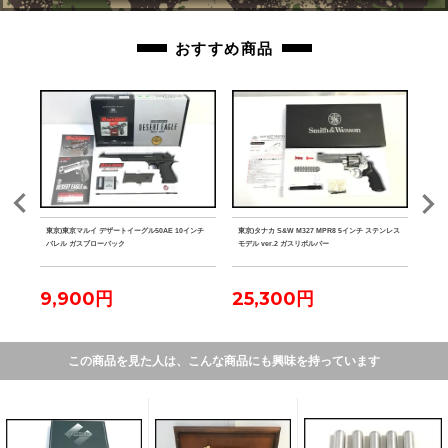
おすすめ商品
ク マ
東京)東京マルイ デザートイーグル50AE 10インチ
東京)タナカ S&W M327 MPR8 5インチ ステンレス
東京)
バレル ガスブローバック
モデル ver.2 ガスリボルバー
9,900円
25,300円
2
この商品を見た人は、こんな商品にも興味を持っています