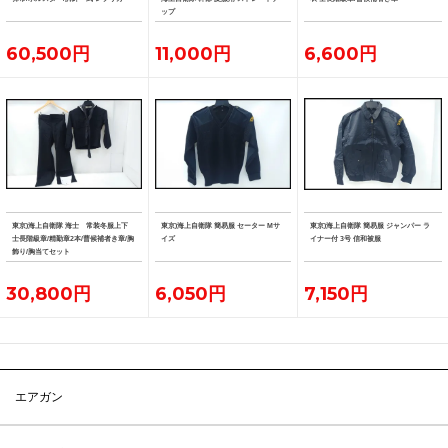
ップ
60,500円
11,000円
6,600円
東京)海上自衛隊 海士 常装冬服上下
東京)海上自衛隊 簡易服 セーター Mサ
東京)海上自衛隊 簡易服 ジャンパー ラ
士長階級章/精勤章2本/曹候補者き章/胸
イズ
イナー付 3号 信和被服
飾り/胸当てセット
30,800円
6,050円
7,150円
エアガン