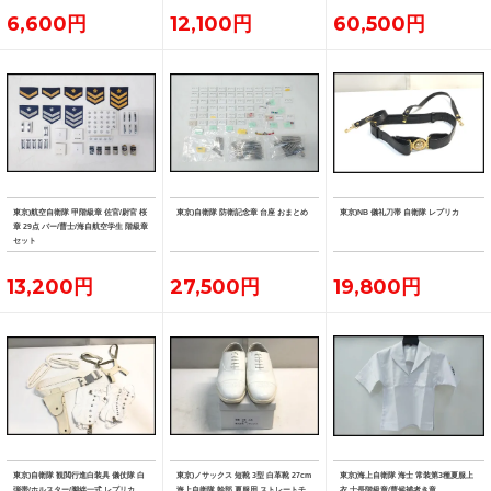
6,600円
12,100円
60,500円
東京)航空自衛隊 甲階級章 佐官/尉官 桜
東京)自衛隊 防衛記念章 台座 おまとめ
東京)NB 儀礼刀帯 自衛隊 レプリカ
章 29点 バー/曹士/海自航空学生 階級章
セット
13,200円
27,500円
19,800円
東京)自衛隊 観閲行進白装具 儀仗隊 白
東京)ノサックス 短靴 3型 白革靴 27cm
東京)海上自衛隊 海士 常装第3種夏服上
弾帯/ホルスター/脚絆一式 レプリカ
海上自衛隊 幹部 夏服用 ストレートチ
衣 士長階級章/曹候補者き章