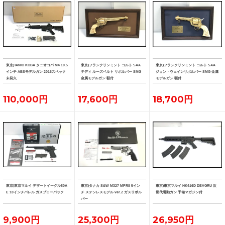
東京)TANIO KOBA タニオコバ M4 10.5
東京)フランクリンミント コルト SAA
東京)フランクリンミント コルト SAA
インチ ABSモデルガン 2016スペック
テディ ルーズベルト リボルバー SMG
ジョン・ウェインリボルバー SMG 金属
未発火
金属モデルガン 額付
モデルガン 額付
110,000円
17,600円
18,700円
東京)東京マルイ デザートイーグル50A
東京)タナカ S&W M327 MPR8 5イン
東京)東京マルイ HK416D DEVGRU 次
E 10インチバレル ガスブローバック
チ ステンレスモデル ver.2 ガスリボル
世代電動ガン 予備マガジン付
バー
9,900円
25,300円
26,950円