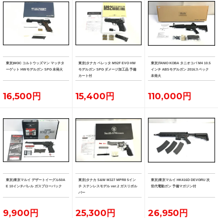
東京)MGC コルトウッズマン マッチタ
東京)タナカ ベレッタ M92F EVO HW
東京)TANIO KOBA タニオコバ M4 10.5
ーゲット HWモデルガン SPG 未発火
モデルガン SPG ダメージ加工品 予備
インチ ABSモデルガン 2016スペック
カート付
未発火
16,500円
15,400円
110,000円
東京)東京マルイ デザートイーグル50A
東京)タナカ S&W M327 MPR8 5イン
東京)東京マルイ HK416D DEVGRU 次
E 10インチバレル ガスブローバック
チ ステンレスモデル ver.2 ガスリボル
世代電動ガン 予備マガジン付
バー
9,900円
25,300円
26,950円