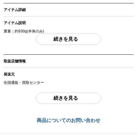
アイテム詳細
アイテム説明
重量：約930g(本体のみ)
こちらはダミーカート式となります。ダミーカートはリムを分離しないと装弾
続きを見る
ができないのでご注意ください。
【以下は傷は再現の仕様となります】
・フレーム右側ひっかき傷
・バックストラップ底部の削れ2か所
取扱店舗情報
「付属品」・・・ 説明書の付属はありません。外箱・ケース・カートリッジ付
属、写真に写っているものが全てです。 （撮影、運搬備品は除く）
発送元
全国通販・買取センター
アイテム状態
中古：C（使用感あり/キズ、ヨゴレあり）
住所
続きを見る
外箱・ケースは傷み・汚れがあります。本体は通常の使用感・傷・シリンダー
東京都江戸川区中葛西6-10-14 2F
回転痕・一部くすみがあります。シリンダー・トリガー動作は確認済みとなり
ます。
お問合わせ番号
商品についてのお問い合わせ
お品物についてのご注意
を必ずお読み頂き、
ご同意の上でご購入下さい
。
chc-2605243314-ai-081512853