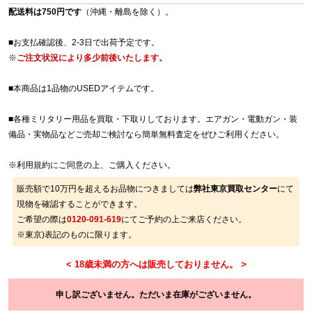
配送料は750円です
（沖縄・離島を除く）。
■お支払確認後、2-3日で出荷予定です。
※
ご注文状況により多少前後いたします。
■本商品は1品物のUSEDアイテムです。
■各種ミリタリー用品を買取・下取りしております。エアガン・電動ガン・装
備品・実物品などご売却ご検討なら簡単無料査定をぜひご利用ください。
※
利用規約
にご同意の上、ご購入ください。
販売額で10万円を超えるお品物につきましては
弊社東京買取センター
にて
現物を確認することができます。
ご希望の際は
0120-091-619
にてご予約の上ご来店ください。
※東京)表記のものに限ります。
申し訳ございません。ただいま在庫がございません。