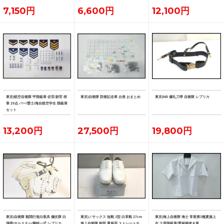
7,150円
6,600円
12,100円
東京)航空自衛隊 甲階級章 佐官/尉官 桜
東京)自衛隊 防衛記念章 台座 おまとめ
東京)NB 儀礼刀帯 自衛隊 レプリカ
章 29点 バー/曹士/海自航空学生 階級章
セット
13,200円
27,500円
19,800円
東京)自衛隊 観閲行進白装具 儀仗隊 白
東京)ノサックス 短靴 3型 白革靴 27cm
東京)海上自衛隊 海士 常装第3種夏服上
弾帯/ホルスター/脚絆一式 レプリカ
海上自衛隊 幹部 夏服用 ストレートチ
衣 士長階級章/曹候補者き章