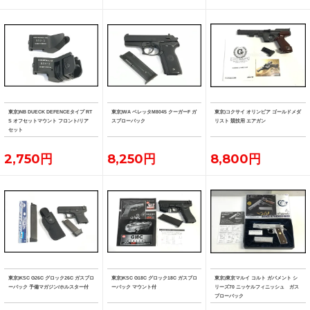
東京)NB DUECK DEFENCEタイプ RT
東京)WA ベレッタM8045 クーガーF ガ
東京)コクサイ オリンピア ゴールドメダ
S オフセットマウント フロント/リア
スブローバック
リスト 競技用 エアガン
セット
2,750円
8,250円
8,800円
東京)KSC G26C グロック26C ガスブロ
東京)KSC G18C グロック18C ガスブロ
東京)東京マルイ コルト ガバメント シ
ーバック 予備マガジン/ホルスター付
ーバック マウント付
リーズ70 ニッケルフィニッシュ ガス
ブローバック