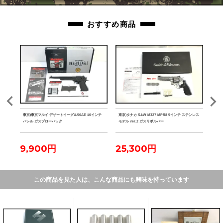
おすすめ商品
 競技
東京)東京マルイ デザートイーグル50AE 10インチ
東京)タナカ S&W M327 MPR8 5インチ ステンレス
東京)S
バレル ガスブローバック
モデル ver.2 ガスリボルバー
ホルス
9,900円
25,300円
4
この商品を見た人は、こんな商品にも興味を持っています