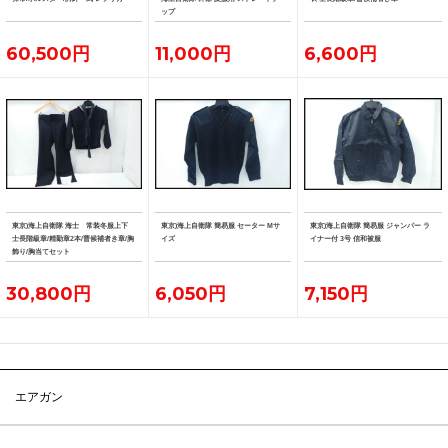
ップ
60,500円
11,000円
6,600円
東京)海上自衛隊 海士 常装冬服上下
東京)海上自衛隊 簡易服 セーター Mサ
東京)海上自衛隊 簡易服 ジャンパー ラ
士長階級章/精勤章2本/曹候補者き章/胸
イズ
イナー付 3号 信和被服
飾り/胸当てセット
30,800円
6,050円
7,150円
エアガン