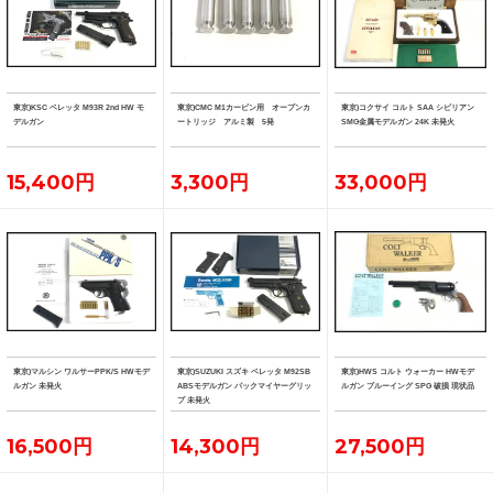
東京)KSC ベレッタ M93R 2nd HW モ
東京)CMC M1カービン用 オープンカ
東京)コクサイ コルト SAA シビリアン
デルガン
ートリッジ アルミ製 5発
SMG金属モデルガン 24K 未発火
15,400円
3,300円
33,000円
東京)マルシン ワルサーPPK/S HWモデ
東京)SUZUKI スズキ ベレッタ M92SB
東京)HWS コルト ウォーカー HWモデ
ルガン 未発火
ABSモデルガン パックマイヤーグリッ
ルガン ブルーイング SPG 破損 現状品
プ 未発火
16,500円
14,300円
27,500円