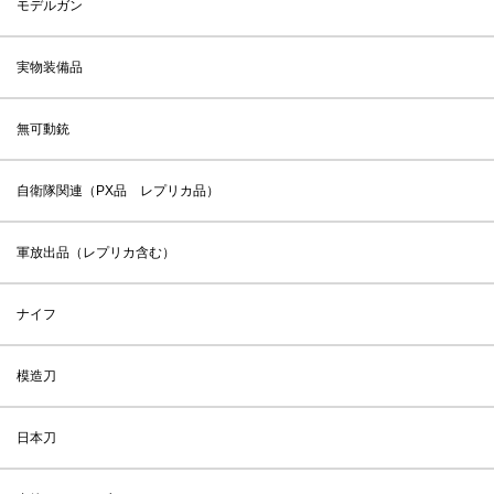
モデルガン
実物装備品
無可動銃
自衛隊関連（PX品 レプリカ品）
軍放出品（レプリカ含む）
ナイフ
模造刀
日本刀