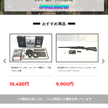
おすすめ商品
ェストリ
東京)東京マルイ P90 スタンダード電動ガン 予備
東京)東京マルイ VSR-10 リアルショックVer ボル
東京)
マガジン付属
トアクションエアーライフル
クシ
10,450円
9,900円
16
この商品を見た人は、こんな商品にも興味を持っています