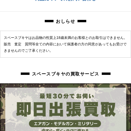
商品管理コード
chc-2605063315-ai-081512840
chc-2605063315-ai-081512840
おしらせ
スペースブキヤはお品物の性質上18歳未満のお客様とのお取引はできません。
販売 査定 質問等全ての内容において保護者の方の同意があってもお受けで
きませんのでご了承ください。
スペースブキヤの買取サービス