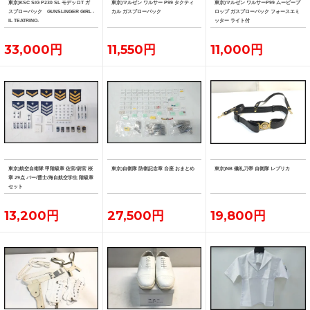
東京)KSC SIG P230 SL モデッロT ガ
東京)マルゼン ワルサー P99 タクティ
東京)マルゼン ワルサーP99 ムービープ
スブローバック GUNSLINGER GIRL -
カル ガスブローバック
ロップ ガスブローバック フォースエミ
IL TEATRINO-
ッター ライト付
33,000円
11,550円
11,000円
東京)航空自衛隊 甲階級章 佐官/尉官 桜
東京)自衛隊 防衛記念章 台座 おまとめ
東京)NB 儀礼刀帯 自衛隊 レプリカ
章 29点 バー/曹士/海自航空学生 階級章
セット
13,200円
27,500円
19,800円