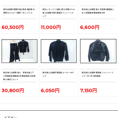
東京)自衛隊 観閲行進白装具 儀仗隊 白
東京)ノサックス 短靴 3型 白革靴 27cm
東京)海上自衛隊 海士 常装第3種夏服上
弾帯/ホルスター/脚絆一式 レプリカ
海上自衛隊 幹部 夏服用 ストレートチ
衣 士長階級章/曹候補者き章
ップ
60,500円
11,000円
6,600円
東京)海上自衛隊 海士 常装冬服上下
東京)海上自衛隊 簡易服 セーター Mサ
東京)海上自衛隊 簡易服 ジャンパー ラ
士長階級章/精勤章2本/曹候補者き章/胸
イズ
イナー付 3号 信和被服
飾り/胸当てセット
30,800円
6,050円
7,150円
エアガン