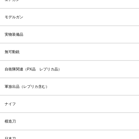
モデルガン
実物装備品
無可動銃
自衛隊関連（PX品 レプリカ品）
軍放出品（レプリカ含む）
ナイフ
模造刀
日本刀