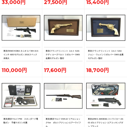
33,000円
27,500円
15,400円
東京)TANIO KOBA タニオコバ M4 10.5
東京)フランクリンミント コルト SAA
東京)フランクリンミント コルト SAA
インチ ABSモデルガン 2016スペック
テディ ルーズベルト リボルバー SMG
ジョン・ウェインリボルバー SMG 金属
未発火
金属モデルガン 額付
モデルガン 額付
110,000円
17,600円
18,700円
東京)東京マルイ P90 スタンダード電
東京)東京マルイ VSR-10 リアルショッ
東京)ARES AMOEBA ストライカー AS
動ガン 予備マガジン付属
クVer ボルトアクションエアーライフ
03 ボルトアクション エアコッキングガ
ル
ン ブラック