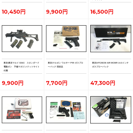
10,450円
9,900円
16,500円
東京)東京マルイ G36C スタンダード
東京)マルゼン ワルサー P99 ガスブロ
東京)VFC/BCM AIR MCMR 14.5インチ
電動ガン 予備マガジン/ドットサイト
ーバック 現状品
ガスブローバック
付属
9,900円
7,700円
47,300円