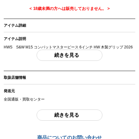
アイテム詳細
アイテム説明
HWS S&W M15 コンバットマスターピース 6インチ HW 木製グリップ 2026
年モデル モデルガン
続きを見る
「付属品」・・・ 写真に写っているものが全てです。 （撮影、運搬備品は除
く）
取扱店舗情報
アイテム状態
中古：A（使用感の少ない美品）
発送元
箱、説明書、カートリッジ（未開封）付属。本体はほとんど使用感のない美品
です。重量：約480g （カートリッジ含まず） ハンマー～シリンダー～トリガ
全国通販・買取センター
ーの可動＝シングル/ダブルアクションの動作が確認できました。中古品で現状
品となりますので内容や状態をよくご確認の上ご検討ください。
住所
続きを見る
東京都江戸川区中葛西6-10-14 2F
お品物についてのご注意
を必ずお読み頂き、
ご同意の上でご購入下さい
。
お問合わせ番号
商品についてのお問い合わせ