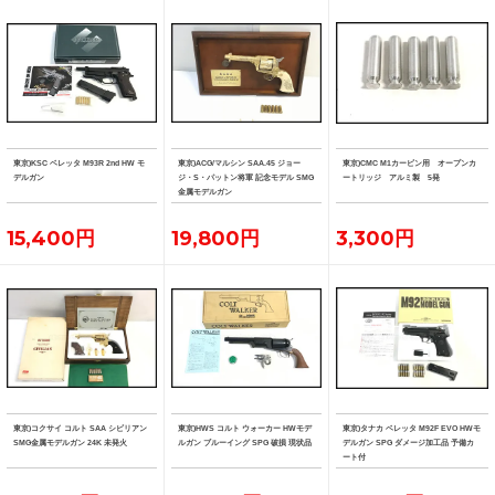
東京)KSC ベレッタ M93R 2nd HW モ
東京)ACG/マルシン SAA.45 ジョー
東京)CMC M1カービン用 オープンカ
デルガン
ジ・S・パットン将軍 記念モデル SMG
ートリッジ アルミ製 5発
金属モデルガン
15,400円
19,800円
3,300円
東京)コクサイ コルト SAA シビリアン
東京)HWS コルト ウォーカー HWモデ
東京)タナカ ベレッタ M92F EVO HWモ
SMG金属モデルガン 24K 未発火
ルガン ブルーイング SPG 破損 現状品
デルガン SPG ダメージ加工品 予備カ
ート付