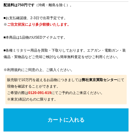
配送料は750円です
（沖縄・離島を除く）。
■お支払確認後、2-3日で出荷予定です。
※
ご注文状況により多少前後いたします。
■本商品は1品物のUSEDアイテムです。
■各種ミリタリー用品を買取・下取りしております。エアガン・電動ガン・装
備品・実物品などご売却ご検討なら簡単無料査定をぜひご利用ください。
※
利用規約
にご同意の上、ご購入ください。
販売額で10万円を超えるお品物につきましては
弊社東京買取センター
にて
現物を確認することができます。
ご希望の際は
0120-091-619
にてご予約の上ご来店ください。
※東京)表記のものに限ります。
カートに入れる