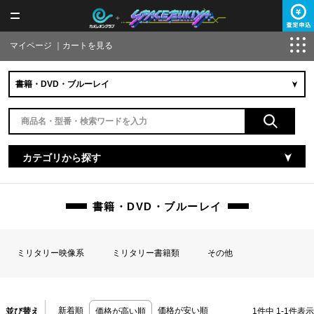
マイページ
｜
カートを見る
カテゴリから探す
書籍・DVD・ブルーレイ
ミリタリー映像系
ミリタリー書籍類
その他
新着順
価格が安い順
並び替え
価格が高い順
1
件中
1
-
1
件表示