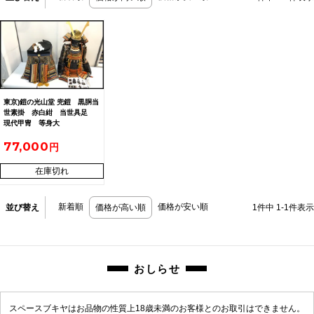
東京)鎧の光山堂 兜鎧 黒胴当
世素掛 赤白紺 当世具足
現代甲冑 等身大
77,000
在庫切れ
新着順
価格が安い順
並び替え
価格が高い順
1
件中
1
-
1
件表示
おしらせ
スペースブキヤはお品物の性質上18歳未満のお客様とのお取引はできません。