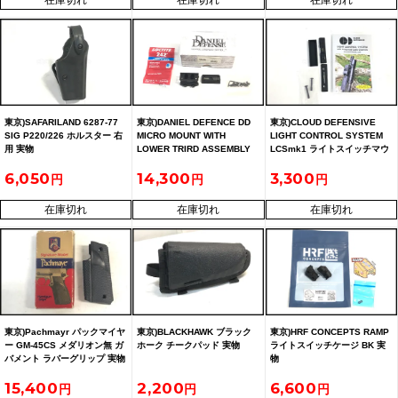
在庫切れ
在庫切れ
在庫切れ
東京)SAFARILAND 6287-77
東京)DANIEL DEFENCE DD
東京)CLOUD DEFENSIVE
SIG P220/226 ホルスター 右
MICRO MOUNT WITH
LIGHT CONTROL SYSTEM
用 実物
LOWER TRIRD ASSEMBLY
LCSmk1 ライトスイッチマウ
マイクロマウント 実物
ント 実物
6,050
14,300
3,300
在庫切れ
在庫切れ
在庫切れ
東京)Pachmayr パックマイヤ
東京)BLACKHAWK ブラック
東京)HRF CONCEPTS RAMP
ー GM-45CS メダリオン無 ガ
ホーク チークパッド 実物
ライトスイッチケージ BK 実
バメント ラバーグリップ 実物
物
15,400
2,200
6,600