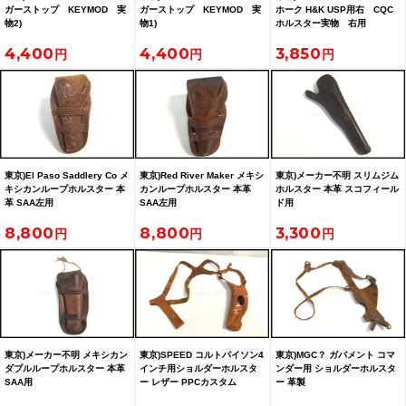
ガーストップ KEYMOD 実
ガーストップ KEYMOD 実
ホーク H&K USP用右 CQC
物2)
物1)
ホルスター実物 右用
4,400
4,400
3,850
東京)El Paso Saddlery Co メ
東京)Red River Maker メキシ
東京)メーカー不明 スリムジム
キシカンループホルスター 本
カンループホルスター 本革
ホルスター 本革 スコフィール
革 SAA左用
SAA左用
ド用
8,800
8,800
3,300
東京)メーカー不明 メキシカン
東京)SPEED コルトパイソン4
東京)MGC？ ガバメント コマ
ダブルループホルスター 本革
インチ用ショルダーホルスタ
ンダー用 ショルダーホルスタ
SAA用
ー レザー PPCカスタム
ー 革製