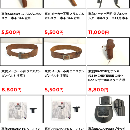
東京)Cabela's スリムジムホル
東京)メーカー不明 スリムジム
東京)メーカー不明 ダブルショ
スター 本革 SAA 左用
ホルスター 本革 SAA 右用
ルダーホルスター SAA用 本革
5,500
5,500
11,000
東京)メーカー不明 ウエスタン
東京)メーカー不明 ウエスタン
東京)BIANCHI/ビアンキ
ガンベルト 本革(4
ガンベルト 本革(2
#1880 CHEYENNE コルト
SAA レザーホルスター 左用
8,800
5,500
8,800
東京)ARISAKA FS-K フィン
東京)ARISAKA FS-K フィン
東京)BLACKHAWK/ブラック