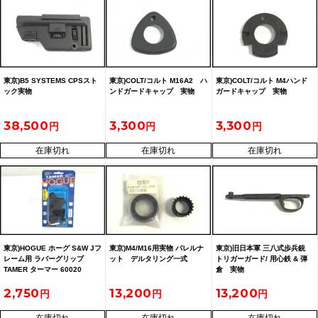
東京)B5 SYSTEMS CPSスト
東京)COLT/コルト M16A2 ハ
東京)COLT/コルト M4ハンド
ック実物
ンドガードキャップ 実物
ガードキャップ 実物
38,500
3,300
3,300
在庫切れ
在庫切れ
在庫切れ
東京)HOGUE ホーグ S&W Jフ
東京)M4/M16用実物 バレルナ
東京)旧日本軍 三八式歩兵銃
レーム用 ラバーグリップ
ット デルタリング一式
トリガーガード/ 用心鉄 & 弾
TAMER ターマー 60020
倉 実物
2,750
13,200
13,200