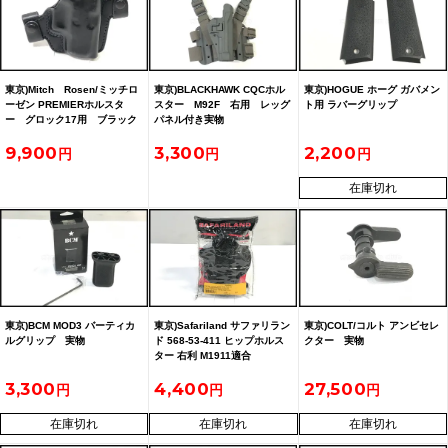
東京)Mitch Rosen/ミッチロ
東京)BLACKHAWK CQCホル
東京)HOGUE ホーグ ガバメン
ーゼン PREMIERホルスタ
スター M92F 右用 レッグ
ト用 ラバーグリップ
ー グロック17用 ブラック
パネル付き実物
右用
9,900
3,300
2,200
在庫切れ
東京)BCM MOD3 バーティカ
東京)Safariland サファリラン
東京)COLT/コルト アンビセレ
ルグリップ 実物
ド 568-53-411 ヒップホルス
クター 実物
ター 右利 M1911適合
3,300
4,400
27,500
在庫切れ
在庫切れ
在庫切れ