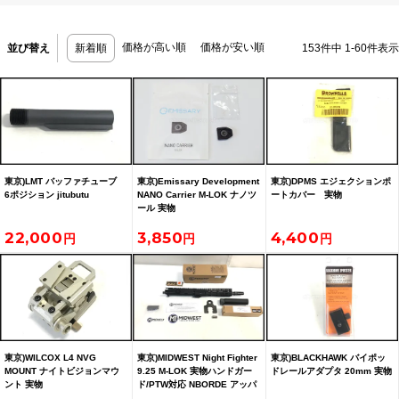
価格が高い順
価格が安い順
並び替え
新着順
153
件中
1
-
60
件表示
東京)LMT バッファチューブ
東京)Emissary Development
東京)DPMS エジェクションポ
6ポジション jitubutu
NANO Carrier M-LOK ナノツ
ートカバー 実物
ール 実物
22,000
3,850
4,400
東京)WILCOX L4 NVG
東京)MIDWEST Night Fighter
東京)BLACKHAWK バイポッ
MOUNT ナイトビジョンマウ
9.25 M-LOK 実物ハンドガー
ドレールアダプタ 20mm 実物
ント 実物
ド/PTW対応 NBORDE アッパ
ーセット