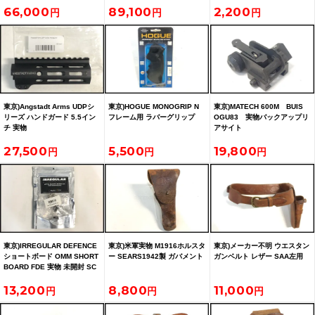
66,000
89,100
2,200
東京)Angstadt Arms UDPシ
東京)HOGUE MONOGRIP N
東京)MATECH 600M BUIS
リーズ ハンドガード 5.5イン
フレーム用 ラバーグリップ
OGU83 実物バックアップリ
チ 実物
アサイト
27,500
5,500
19,800
東京)IRREGULAR DEFENCE
東京)米軍実物 M1916ホルスタ
東京)メーカー不明 ウエスタン
ショートボード OMM SHORT
ー SEARS1942製 ガバメント
ガンベルト レザー SAA左用
BOARD FDE 実物 未開封 SC
IRREGULARS
13,200
8,800
11,000