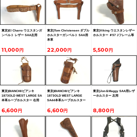
東京)El Charro ウエスタンガ
東京)Tom Christensen ダブル
東京)Viking ウエスタンレザー
ンベルト レザー SAA左用
ホルスターガンベルト SAA用
ホルスター ＃57 Jフレーム等
本革
11,000
22,000
5,500
東京)BIANCHI/ビアンキ
東京)BIANCHI/ビアンキ
東京)Jon＆Maggy SAA用レザ
1873OLD WEST LARGE SA
1873OLD WEST LARGE
ーホルスター 左用
本革ループホルスター 右用
SA44本革ループホルスター
右用
6,600
6,600
8,800