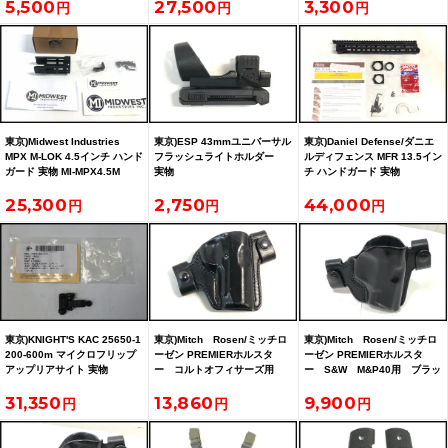
5,500
27,500
3,300
東京)Midwest Industries
東京)ESP 43mmユニバーサル
東京)Daniel Defense/ダニエ
MPX M-LOK 4.5インチ ハンド
フラッシュライトホルダー
ルディフェンス MFR 13.5イン
ガード 実物 MI-MPX4.5M
実物
チ ハンドガード 実物
25,300
2,750
44,000
東京)KNIGHT'S KAC 25650-1
東京)Mitch Rosen/ミッチロ
東京)Mitch Rosen/ミッチロ
200-600m マイクロフリップ
ーゼン PREMIERホルスタ
ーゼン PREMIERホルスタ
アップリアサイト 実物
ー コルトオフィサーズ用
ー S&W M&P40用 ブラッ
ブラック右用
ク右用
31,350
13,860
9,900