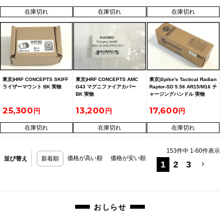
在庫切れ
在庫切れ
在庫切れ
東京)HRF CONCEPTS SKIFF
東京)HRF CONCEPTS AMC
東京)Spike's Tactical Radian
ライザーマウント BK 実物
G43 マグニファイアカバー
Raptor-SD 5.56 AR15/M16 チ
BK 実物
ャージングハンドル 実物
SUH20R3
25,300
13,200
17,600
在庫切れ
在庫切れ
在庫切れ
153
件中
1
-
60
件表示
価格が高い順
価格が安い順
並び替え
新着順
1
2
3
おしらせ