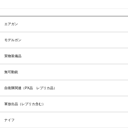
エアガン
モデルガン
実物装備品
無可動銃
自衛隊関連（PX品 レプリカ品）
軍放出品（レプリカ含む）
ナイフ