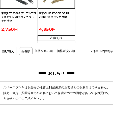
東京)LBT 2500J デュアルアジ
東京)BLUE FORCE GEAR
ャスタブル M4スリング ブラ
VICKERS スリング 実物
ック 実物
2,750
4,950
在庫切れ
価格が高い順
価格が安い順
並び替え
新着順
2
件中
1
-
2
件表示
おしらせ
スペースブキヤはお品物の性質上18歳未満のお客様とのお取引はできません。
販売 査定 質問等全ての内容において保護者の方の同意があってもお受けで
きませんのでご了承ください。