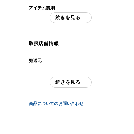
アイテム説明
続きを見る
Ferro Concepts キャップ フリーサイ
ズ 実物
「付属品」・・・ 写真に写っているもの
が全てです。 （撮影、運搬備品は除く）
取扱店舗情報
アイテム状態
発送元
中古：B（使用感少な目/小キズ、ヨゴレ
全国通販・買取センター
少々）
若干のスレ、ほつれ等ございますが、使用
続きを見る
住所
感は少なめです。中古品で現状品となりま
すので内容や状態をよくご確認の上ご検討
東京都江戸川区中葛西6-10-14 2F
ください。
商品についてのお問い合わせ
お問合わせ番号
お品物についてのご注意
を必ずお読み頂
き、
ご同意の上でご購入下さい
。
chc-2605263420-ai-081533323