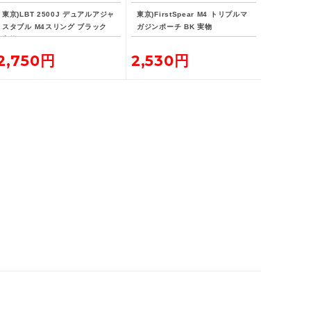
東京)LBT 2500J デュアルアジャ
東京)FirstSpear M4 トリプルマ
スタブル M4スリング ブラック
ガジンポーチ BK 実物
実物
2,750円
2,530円