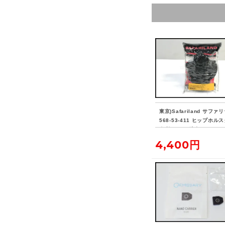
東京)Safariland サファ
568-53-411 ヒップホル
右利 M1911適合
4,400円