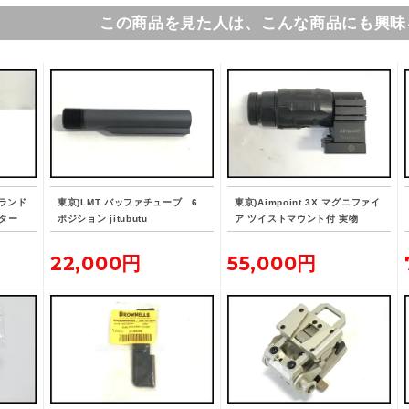
この商品を見た人は、こんな商品にも興味
リランド
東京)LMT バッファチューブ 6
東京)Aimpoint 3X マグニファイ
スター
ポジション jitubutu
ア ツイストマウント付 実物
22,000円
55,000円