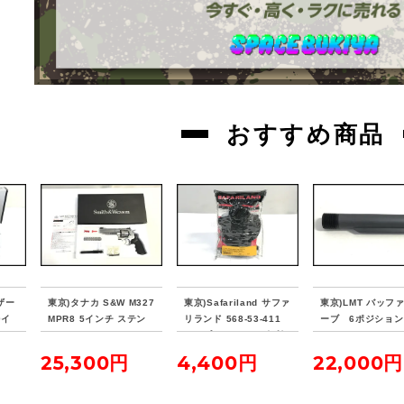
おすすめ商品
ザー
東京)タナカ S&W M327
東京)Safariland サファ
東京)LMT バッフ
0イ
MPR8 5インチ ステン
リランド 568-53-411
ーブ 6ポジション j
ロー
レスモデル ver.2 ガス
ヒップホルスター 右利
butu
リボルバー
M1911適合
25,300円
4,400円
22,000円