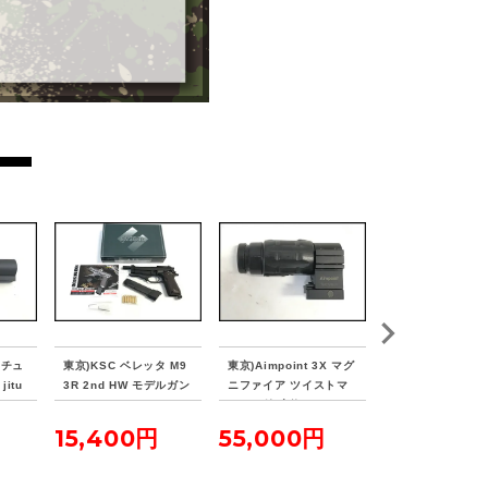
ァチュ
東京)KSC ベレッタ M9
東京)Aimpoint 3X マグ
東京)東京マルイ H
itu
3R 2nd HW モデルガン
ニファイア ツイストマ
D DEVGRU 次
ウント付 実物
ガン 予備マガジ
15,400円
55,000円
26,950