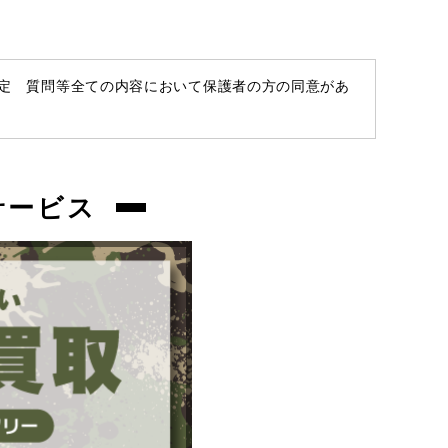
商品管理コード
chc-2605263420-ai-081533323
査定 質問等全ての内容において保護者の方の同意があ
サービス