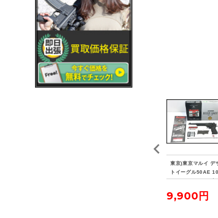
FE
東京)WA ベレッタM804
東京)コクサイ オリンピ
東京)東京マルイ デ
フセ
5 クーガーF ガスブロー
ア ゴールドメダリスト
トイーグル50AE 1
ト/
バック
競技用 エアガン
ンチバレル ガスブ
バック
8,250円
8,800円
9,900円