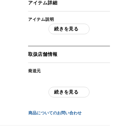
アイテム詳細
アイテム説明
続きを見る
BENCHMADE/ベンチメイドNIMRAVUS
ニムラバス 140SBK シースナイフ 半
波刃
「付属品」・・・ 写真に写っているもの
取扱店舗情報
が全てです。 （撮影、運搬備品は除く）
発送元
アイテム状態
全国通販・買取センター
中古：B（使用感少な目/小キズ、ヨゴレ
少々）
続きを見る
住所
全長40cm ブレード長11.5ｃｍ程度です。
使用感少な目の美品です。中古品につき若
東京都江戸川区中葛西6-10-14 2F
干のスレキズ等が見られますのでご了承く
商品についてのお問い合わせ
ださい。現状品となりますのでよくご確認
お問合わせ番号
ください。