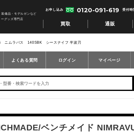
0120-091-619
お申し込み
受付時間
・装備品・モデルガンなど
リーグッズ専門店
買取
通販
VUS ニムラバス 140SBK シースナイフ 半波刃
よくある質問
ログイン
マイページ
NCHMADE/ベンチメイド NIMR