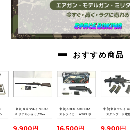
おすすめ商品
90
東京)東京マルイ VSR-1
東京)ARES AMOEBA
東京)東京マルイ G
ガン
0 リアルショックVer
ストライカー AS03 ボ
スタンダード電
ボルトアクションエアー
ルトアクション エアコ
ン 予備マガジン/
ライフル
ッキングガン ブラック
トサイト付属
9,900円
16,500円
9,900円