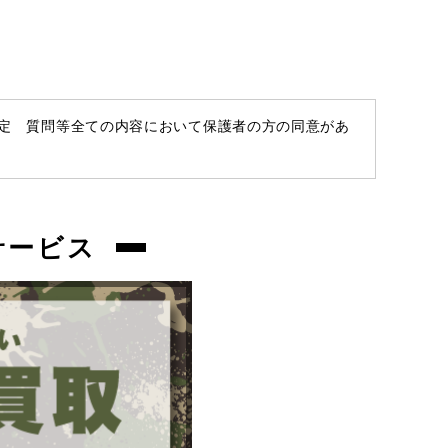
chc-2605183415-ai-081504892
お品物についてのご注意
を必ずお読み頂
き、
ご同意の上でご購入下さい
。
査定 質問等全ての内容において保護者の方の同意があ
商品管理コード
chc-2605183415-ai-081504892
サービス