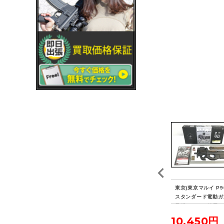
サー
東京)HOLOSUN ARO-
東京)LBT LBT-1961A
東京)東京マルイ P
ガス
MRS-RD ドットサイト
ロードベアリング チェ
スタンダード電動
実物
ストリグ AOR2 実物
予備マガジン付属
33,000円
49,500円
10,450円