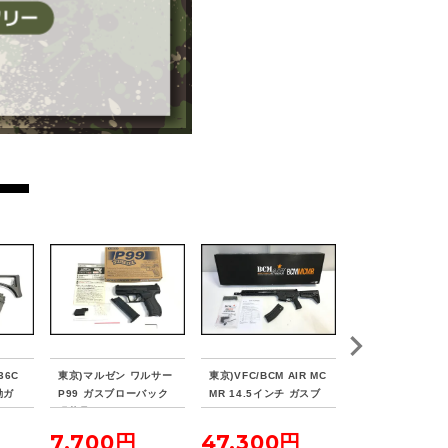
36C
東京)マルゼン ワルサー
東京)VFC/BCM AIR MC
東京)KSC SIG P2
動ガ
P99 ガスブローバック
MR 14.5インチ ガスブ
L モデッロT ガ
ドッ
現状品
ローバック
バック GUNSLI
GIRL -IL TEATR
7,700円
47,300円
33,000