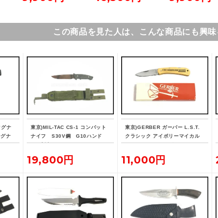
この商品を見た人は、こんな商品にも興味
マグナ
東京)MIL-TAC CS-1 コンバット
東京)GERBER ガーバー L.S.T.
ングナ
ナイフ S30V鋼 G10ハンド
クラシック アイボリーマイカル
TION
ル 刻印なし
タ フォールディングナイフ
19,800円
11,000円