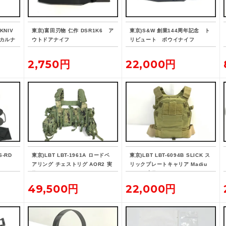
KNIV
東京)富田刃物 仁作 DSR1K6 ア
東京)S&W 創業144周年記念 ト
ィカルナ
ウトドアナイフ
リビュート ボウイナイフ
2,750円
22,000円
S-RD
東京)LBT LBT-1961A ロードベ
東京)LBT LBT-6094B SLICK ス
アリング チェストリグ AOR2 実
リックプレートキャリア Madiu
物
m OD 実物
49,500円
22,000円