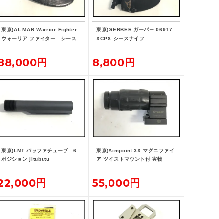
東京)AL MAR Warrior Fighter
東京)GERBER ガーバー 06917
ウォーリア ファイター シース
XCPS シースナイフ
ナイフ
88,000円
8,800円
東京)LMT バッファチューブ 6
東京)Aimpoint 3X マグニファイ
ポジション jitubutu
ア ツイストマウント付 実物
22,000円
55,000円