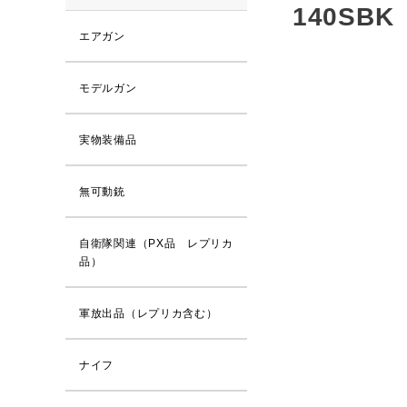
140SB
エアガン
モデルガン
実物装備品
無可動銃
自衛隊関連（PX品 レプリカ
品）
軍放出品（レプリカ含む）
ナイフ