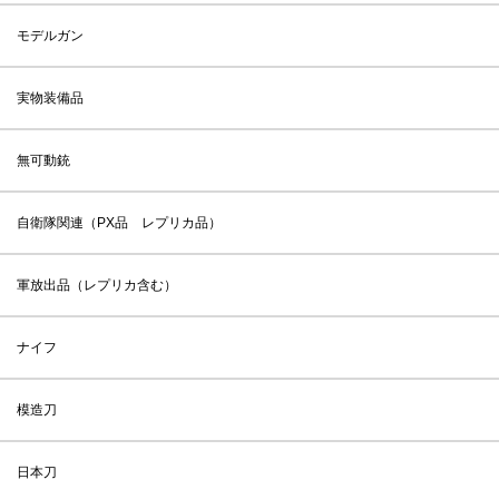
モデルガン
実物装備品
無可動銃
自衛隊関連（PX品 レプリカ品）
軍放出品（レプリカ含む）
ナイフ
模造刀
日本刀