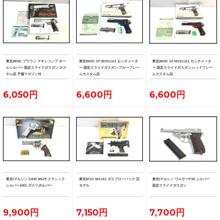
東京)MGC ブラウン マキシコンプ オー
東京)MGC SF M1911A1 センチメータ
東京)MGC SF M1911A1 センチメータ
ルシルバー 固定スライドガスガン カス
ー 固定スライドガスガン ブルーフレー
ー 固定スライドガスガン レッドフレー
タム品 予備マガジン付
ムカスタム品
ムカスタム品
6,050円
6,600円
6,600円
東京)マルシン S&W M629 クラシック
東京)KSC M11A1 ガスブローバック 旧
東京)マルシン ワルサーP38 シルバー
シルバーABS ガスリボルバー
モデル
固定スライドガスガン
9,900円
7,150円
7,700円