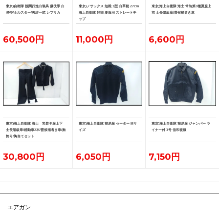
東京)自衛隊 観閲行進白装具 儀仗隊 白
東京)ノサックス 短靴 3型 白革靴 27cm
東京)海上自衛隊 海士 常装第3種夏服上
弾帯/ホルスター/脚絆一式 レプリカ
海上自衛隊 幹部 夏服用 ストレートチ
衣 士長階級章/曹候補者き章
ップ
60,500円
11,000円
6,600円
東京)海上自衛隊 海士 常装冬服上下
東京)海上自衛隊 簡易服 セーター Mサ
東京)海上自衛隊 簡易服 ジャンパー ラ
士長階級章/精勤章2本/曹候補者き章/胸
イズ
イナー付 3号 信和被服
飾り/胸当てセット
30,800円
6,050円
7,150円
エアガン