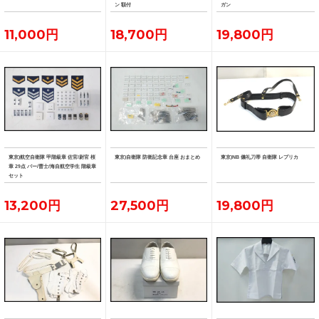
ン 額付
ガン
11,000円
18,700円
19,800円
東京)航空自衛隊 甲階級章 佐官/尉官 桜
東京)自衛隊 防衛記念章 台座 おまとめ
東京)NB 儀礼刀帯 自衛隊 レプリカ
章 29点 バー/曹士/海自航空学生 階級章
セット
13,200円
27,500円
19,800円