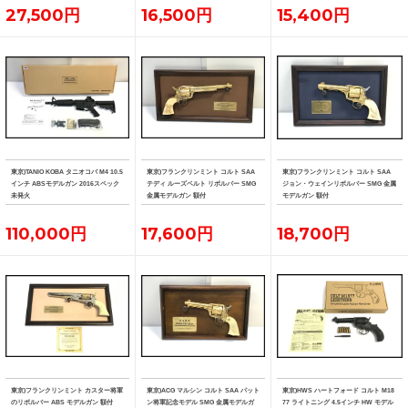
27,500円
16,500円
15,400円
東京)TANIO KOBA タニオコバ M4 10.5
東京)フランクリンミント コルト SAA
東京)フランクリンミント コルト SAA
インチ ABSモデルガン 2016スペック
テディ ルーズベルト リボルバー SMG
ジョン・ウェインリボルバー SMG 金属
未発火
金属モデルガン 額付
モデルガン 額付
110,000円
17,600円
18,700円
東京)フランクリンミント カスター将軍
東京)ACG マルシン コルト SAA パット
東京)HWS ハートフォード コルト M18
のリボルバー ABS モデルガン 額付
ン将軍記念モデル SMG 金属モデルガ
77 ライトニング 4.5インチ HW モデル