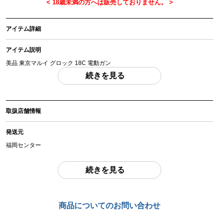
アイテム詳細
アイテム説明
美品 東京マルイ グロック 18C 電動ガン
「付属品」・・・ 写真に写っているものが全てです。 （撮影、運搬備品は除
続きを見る
く）
アイテム状態
取扱店舗情報
中古：A（使用感の少ない美品）
■展示品の為、商品はほとんど使用感の少ない美品です。
発送元
■中古品につき若干の擦れや汚れはご了承ください。
■セミ、フル動作確認できました。（0.2ｇBB弾 0.38J 61m/s 584RPM 程
福岡センター
度）
住所
続きを見る
福岡県福岡市東区松島1-44-15
お品物についてのご注意
を必ずお読み頂き、
ご同意の上でご購入下さい
。
お問合わせ番号
商品についてのお問い合わせ
sbf-2604241002-ai-006401166