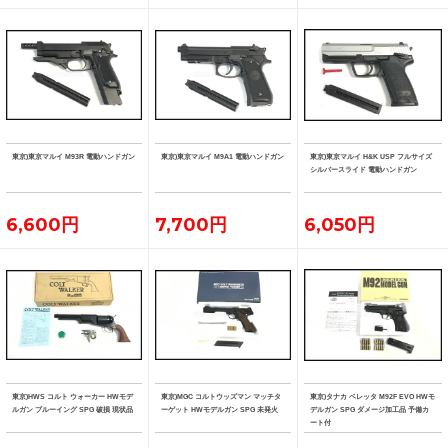
東京)東京マルイ M93R 電動ハンドガン
東京)東京マルイ M9A1 電動ハンドガン
東京)東京マルイ H&K USP フルサイズ
シルバースライド 電動ハンドガン
6,600円
7,700円
6,050円
東京)HWS コルト ウォーカー HWモデ
東京)MGC コルトウッズマン マッチタ
東京)タナカ ベレッタ M92F EVO HWモ
ルガン ブルーイング SPG 破損 現状品
ーゲット HWモデルガン SPG 未発火
デルガン SPG ダメージ加工品 予備カ
ート付