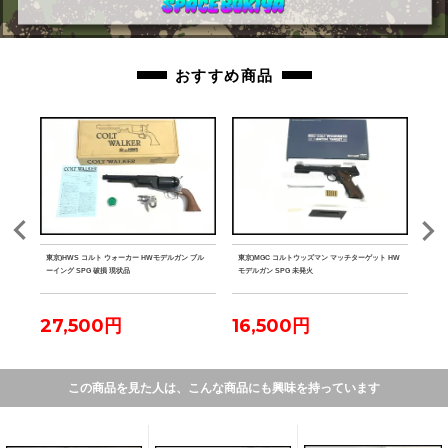
おすすめ商品
M-LO
東京)HWS コルト ウォーカー HWモデルガン ブル
東京)MGC コルトウッズマン マッチターゲット HW
東京)
ーイング SPG 破損 現状品
モデルガン SPG 未発火
PG
27,500円
16,500円
15
この商品を見た人は、こんな商品にも興味を持っています