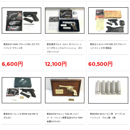
東京)KSC G18C グロック18C ガスブロ
東京)東京マルイ コルト ガバメント シ
東京)タニオコバ VP-70M ガスブローバ
ーバック マウント付
リーズ70 ニッケルフィニッシュ ガス
ック ストック付 現状品
ブローバック
6,600円
12,100円
60,500円
東京)KSC ベレッタ M93R 2nd HW モ
東京)ACG/マルシン SAA.45 ジョー
東京)CMC M1カービン用 オープンカ
デルガン
ジ・S・パットン将軍 記念モデル SMG
ートリッジ アルミ製 5発
金属モデルガン