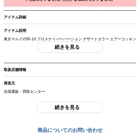
アイテム詳細
アイテム説明
東京マルイVSR-10 プロスナイパーバージョン デザートカラー エアーコッキン
グライフル 外装カスタム品
続きを見る
「付属品」・・・ 写真に写っているものが全てです。 （撮影、運搬備品は除
く）
取扱店舗情報
アイテム状態
中古：C（使用感あり/キズ、ヨゴレあり）
発送元
箱なし。使用に伴う擦り傷、汚れ、くすみがありますが、目立った破損は見ら
れません。スコープ(ややクモリあり※ズーム動作に問題は見られません)/バイ
全国通販・買取センター
ポッド付、サイレンサー付となります。発射動作確認済みです(0.2gBBにて計
測 約0.73J 85.65m/s)。中古品となりますので、画像にて内容、状態をご確認
住所
続きを見る
の上ご検討ください。
東京都江戸川区中葛西6-10-14 2F
お品物についてのご注意
を必ずお読み頂き、
ご同意の上でご購入下さい
。
お問合わせ番号
商品についてのお問い合わせ
chc-2605303428-ai-081542243
商品管理コード