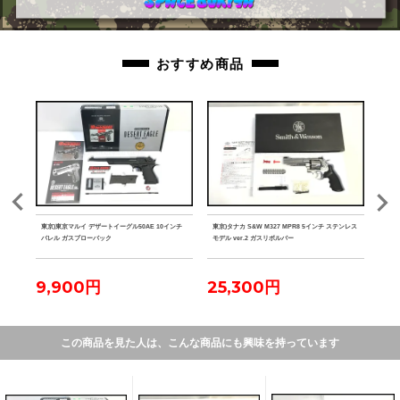
おすすめ商品
ク マ
東京)東京マルイ デザートイーグル50AE 10インチ
東京)タナカ S&W M327 MPR8 5インチ ステンレス
東京)
バレル ガスブローバック
モデル ver.2 ガスリボルバー
9,900円
25,300円
2
この商品を見た人は、こんな商品にも興味を持っています