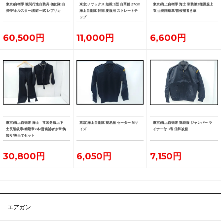
東京)自衛隊 観閲行進白装具 儀仗隊 白
東京)ノサックス 短靴 3型 白革靴 27cm
東京)海上自衛隊 海士 常装第3種夏服上
弾帯/ホルスター/脚絆一式 レプリカ
海上自衛隊 幹部 夏服用 ストレートチ
衣 士長階級章/曹候補者き章
ップ
60,500円
11,000円
6,600円
東京)海上自衛隊 海士 常装冬服上下
東京)海上自衛隊 簡易服 セーター Mサ
東京)海上自衛隊 簡易服 ジャンパー ラ
士長階級章/精勤章2本/曹候補者き章/胸
イズ
イナー付 3号 信和被服
飾り/胸当てセット
30,800円
6,050円
7,150円
エアガン