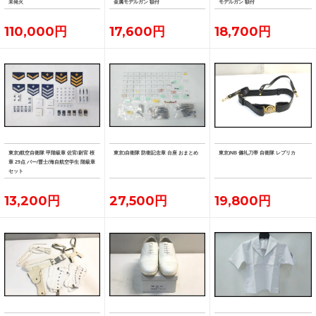
未発火
金属モデルガン 額付
モデルガン 額付
110,000円
17,600円
18,700円
東京)航空自衛隊 甲階級章 佐官/尉官 桜
東京)自衛隊 防衛記念章 台座 おまとめ
東京)NB 儀礼刀帯 自衛隊 レプリカ
章 29点 バー/曹士/海自航空学生 階級章
セット
13,200円
27,500円
19,800円