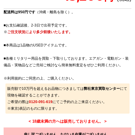
配送料は950円です
（沖縄・離島を除く）。
■お支払確認後、2-3日で出荷予定です。
※
ご注文状況により多少前後いたします。
■本商品は1品物のUSEDアイテムです。
■各種ミリタリー用品を買取・下取りしております。エアガン・電動ガン・装
備品・実物品などご売却ご検討なら簡単無料査定をぜひご利用ください。
※
利用規約
にご同意の上、ご購入ください。
販売額で10万円を超えるお品物につきましては
弊社東京買取センター
にて
現物を確認することができます。
ご希望の際は
0120-091-619
にてご予約の上ご来店ください。
※東京)表記のものに限ります。
申し訳ございません。ただいま在庫がございません。