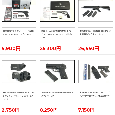
東京)東京マルイ デザートイーグル50A
東京)タナカ S&W M327 MPR8 5イン
東京)東京マルイ HK416D DEVGRU 次
E 10インチバレル ガスブローバック
チ ステンレスモデル ver.2 ガスリボル
世代電動ガン 予備マガジン付
バー
9,900円
25,300円
26,950円
東京)NB DUECK DEFENCEタイプ RT
東京)WA ベレッタM8045 クーガーF ガ
東京)KSC G26C グロック26C ガスブロ
S オフセットマウント フロント/リア
スブローバック
ーバック 予備マガジン/ホルスター付
セット
2,750円
8,250円
7,150円