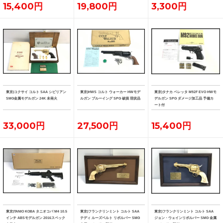
15,400円
19,800円
3,300円
東京)コクサイ コルト SAA シビリアン
東京)HWS コルト ウォーカー HWモデ
東京)タナカ ベレッタ M92F EVO HWモ
SMG金属モデルガン 24K 未発火
ルガン ブルーイング SPG 破損 現状品
デルガン SPG ダメージ加工品 予備カ
ート付
33,000円
27,500円
15,400円
東京)TANIO KOBA タニオコバ M4 10.5
東京)フランクリンミント コルト SAA
東京)フランクリンミント コルト SAA
インチ ABSモデルガン 2016スペック
テディ ルーズベルト リボルバー SMG
ジョン・ウェインリボルバー SMG 金属