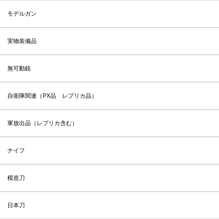
モデルガン
実物装備品
無可動銃
自衛隊関連（PX品 レプリカ品）
軍放出品（レプリカ含む）
ナイフ
模造刀
日本刀