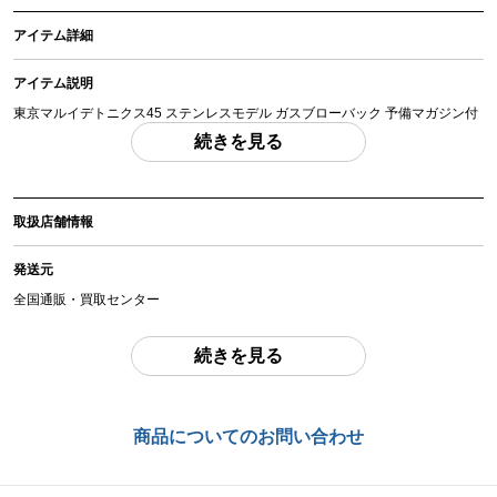
アイテム詳細
アイテム説明
東京マルイデトニクス45 ステンレスモデル ガスブローバック 予備マガジン付
「付属品」・・・ 外箱・説明書・マガジン合計2本付属、写真に写っているも
続きを見る
のが全てです。 （撮影、運搬備品は除く）
アイテム状態
取扱店舗情報
中古：C（使用感あり/キズ、ヨゴレあり）
外箱は擦れがあります。本体には使用に伴う擦れや小傷・小さな凹みがありま
発送元
すが、通常使用は可能な状態になります。
ガス漏れはなく、発射動作は確認済です。 （0.2ｇBB 約0.33J 57m/s)
全国通販・買取センター
お品物についてのご注意
を必ずお読み頂き、
ご同意の上でご購入下さい
。
住所
続きを見る
東京都江戸川区中葛西6-10-14 2F
商品管理コード
お問合わせ番号
chc-2605299624-ai-081542385
商品についてのお問い合わせ
chc-2605299624-ai-081542385