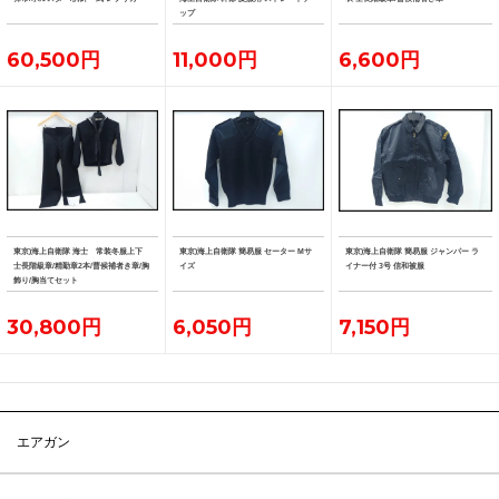
ップ
60,500円
11,000円
6,600円
東京)海上自衛隊 海士 常装冬服上下
東京)海上自衛隊 簡易服 セーター Mサ
東京)海上自衛隊 簡易服 ジャンパー ラ
士長階級章/精勤章2本/曹候補者き章/胸
イズ
イナー付 3号 信和被服
飾り/胸当てセット
30,800円
6,050円
7,150円
エアガン