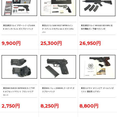
東京)東京マルイ デザートイーグル50A
東京)タナカ S&W M327 MPR8 5イン
東京)東京マルイ HK416D DEVGRU 次
E 10インチバレル ガスブローバック
チ ステンレスモデル ver.2 ガスリボル
世代電動ガン 予備マガジン付
バー
9,900円
25,300円
26,950円
東京)NB DUECK DEFENCEタイプ RT
東京)WA ベレッタM8045 クーガーF ガ
東京)コクサイ オリンピア ゴールドメダ
S オフセットマウント フロント/リア
スブローバック
リスト 競技用 エアガン
セット
2,750円
8,250円
8,800円