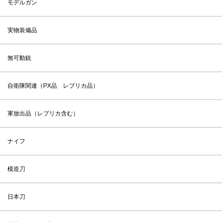
モデルガン
実物装備品
無可動銃
自衛隊関連（PX品 レプリカ品）
軍放出品（レプリカ含む）
ナイフ
模造刀
日本刀