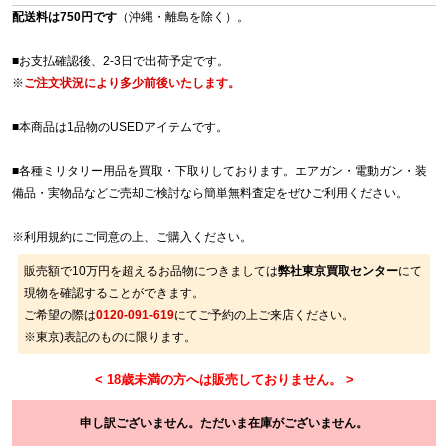
配送料は750円です
（沖縄・離島を除く）。
■お支払確認後、2-3日で出荷予定です。
※
ご注文状況により多少前後いたします。
■本商品は1品物のUSEDアイテムです。
■各種ミリタリー用品を買取・下取りしております。エアガン・電動ガン・装
備品・実物品などご売却ご検討なら簡単無料査定をぜひご利用ください。
※
利用規約
にご同意の上、ご購入ください。
販売額で10万円を超えるお品物につきましては
弊社東京買取センター
にて
現物を確認することができます。
ご希望の際は
0120-091-619
にてご予約の上ご来店ください。
※東京)表記のものに限ります。
申し訳ございません。ただいま在庫がございません。