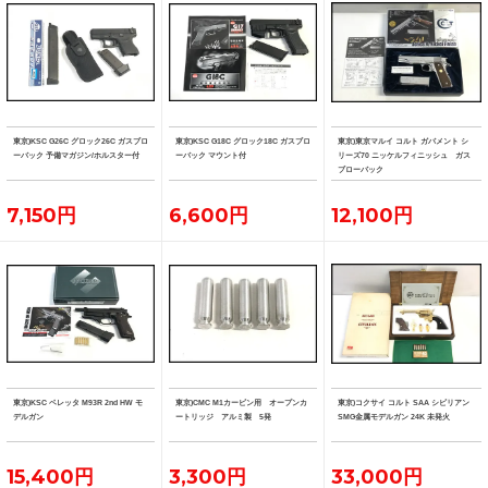
東京)KSC G26C グロック26C ガスブロ
東京)KSC G18C グロック18C ガスブロ
東京)東京マルイ コルト ガバメント シ
ーバック 予備マガジン/ホルスター付
ーバック マウント付
リーズ70 ニッケルフィニッシュ ガス
ブローバック
7,150円
6,600円
12,100円
東京)KSC ベレッタ M93R 2nd HW モ
東京)CMC M1カービン用 オープンカ
東京)コクサイ コルト SAA シビリアン
デルガン
ートリッジ アルミ製 5発
SMG金属モデルガン 24K 未発火
15,400円
3,300円
33,000円