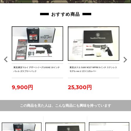
おすすめ商品
 競技
東京)東京マルイ デザートイーグル50AE 10インチ
東京)タナカ S&W M327 MPR8 5インチ ステンレス
東京)S
バレル ガスブローバック
モデル ver.2 ガスリボルバー
ホルス
9,900円
25,300円
4
この商品を見た人は、こんな商品にも興味を持っています