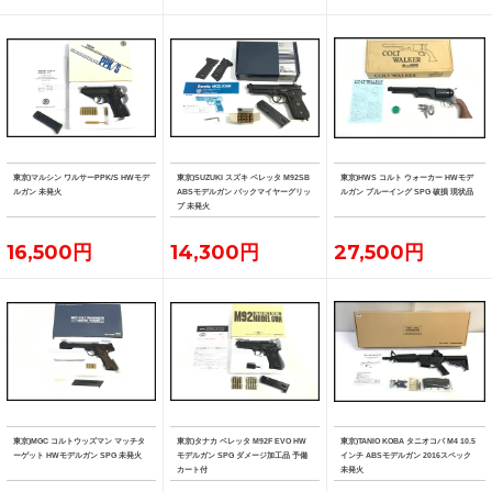
東京)マルシン ワルサーPPK/S HWモデ
東京)SUZUKI スズキ ベレッタ M92SB
東京)HWS コルト ウォーカー HWモデ
ルガン 未発火
ABSモデルガン パックマイヤーグリッ
ルガン ブルーイング SPG 破損 現状品
プ 未発火
16,500円
14,300円
27,500円
東京)MGC コルトウッズマン マッチタ
東京)タナカ ベレッタ M92F EVO HW
東京)TANIO KOBA タニオコバ M4 10.5
ーゲット HWモデルガン SPG 未発火
モデルガン SPG ダメージ加工品 予備
インチ ABSモデルガン 2016スペック
カート付
未発火