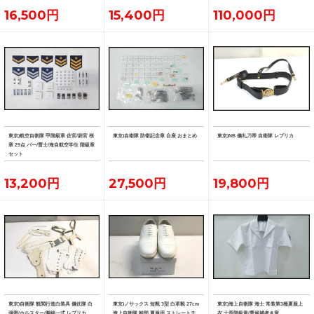
16,500円
15,400円
110,000円
東京)航空自衛隊 甲階級章 佐官/尉官 桜
東京)自衛隊 防衛記念章 台座 おまとめ
東京)NB 儀礼刀帯 自衛隊 レプリカ
章 29点 バー/曹士/海自航空学生 階級章
セット
13,200円
27,500円
19,800円
東京)自衛隊 観閲行進白装具 儀仗隊 白
東京)ノサックス 短靴 3型 白革靴 27cm
東京)海上自衛隊 海士 常装第3種夏服上
弾帯/ホルスター/脚絆一式 レプリカ
海上自衛隊 幹部 夏服用 ストレートチ
衣 士長階級章/曹候補者き章