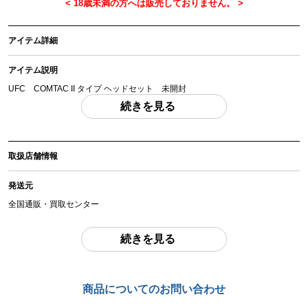
アイテム詳細
アイテム説明
UFC COMTAC II タイプ ヘッドセット 未開封
「付属品」・・・ 写真に写っているものが全てです。 （撮影、運搬備品は除
続きを見る
く）
アイテム状態
取扱店舗情報
中古：S（ほぼ新品・新古未使用品）
未開封状態のため中身の確認を行っておりません。到着後1週間以内に動作不
発送元
良がございましたらご返金を承ります。
全国通販・買取センター
お品物についてのご注意
を必ずお読み頂き、
ご同意の上でご購入下さい
。
住所
続きを見る
東京都江戸川区中葛西6-10-14 2F
商品管理コード
chc-2605293415-ai-081542194
お問合わせ番号
商品についてのお問い合わせ
chc-2605293415-ai-081542194