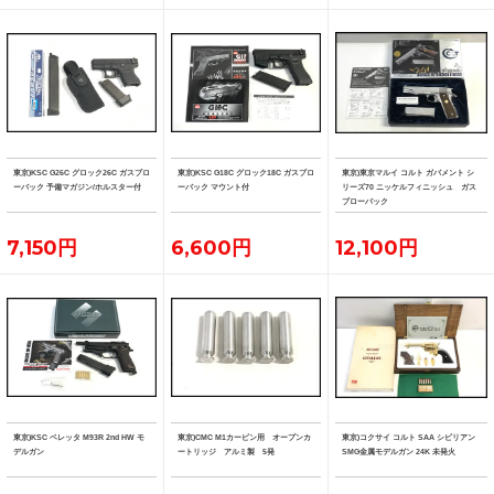
東京)KSC G26C グロック26C ガスブロ
東京)KSC G18C グロック18C ガスブロ
東京)東京マルイ コルト ガバメント シ
ーバック 予備マガジン/ホルスター付
ーバック マウント付
リーズ70 ニッケルフィニッシュ ガス
ブローバック
7,150円
6,600円
12,100円
東京)KSC ベレッタ M93R 2nd HW モ
東京)CMC M1カービン用 オープンカ
東京)コクサイ コルト SAA シビリアン
デルガン
ートリッジ アルミ製 5発
SMG金属モデルガン 24K 未発火