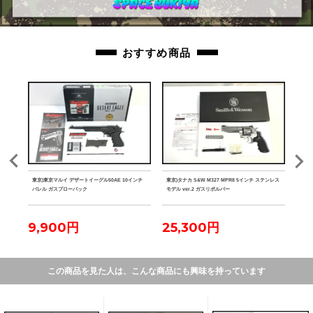
おすすめ商品
 競技
東京)東京マルイ デザートイーグル50AE 10インチ
東京)タナカ S&W M327 MPR8 5インチ ステンレス
東京)S
バレル ガスブローバック
モデル ver.2 ガスリボルバー
ホルス
9,900円
25,300円
4
この商品を見た人は、こんな商品にも興味を持っています