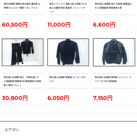
東京)自衛隊 観閲行進白装具 儀仗隊 白
東京)ノサックス 短靴 3型 白革靴 27cm
東京)海上自衛隊 海士 常装第3種夏服上
弾帯/ホルスター/脚絆一式 レプリカ
海上自衛隊 幹部 夏服用 ストレートチ
衣 士長階級章/曹候補者き章
ップ
60,500円
11,000円
6,600円
東京)海上自衛隊 海士 常装冬服上下
東京)海上自衛隊 簡易服 セーター Mサ
東京)海上自衛隊 簡易服 ジャンパー ラ
士長階級章/精勤章2本/曹候補者き章/胸
イズ
イナー付 3号 信和被服
飾り/胸当てセット
30,800円
6,050円
7,150円
エアガン