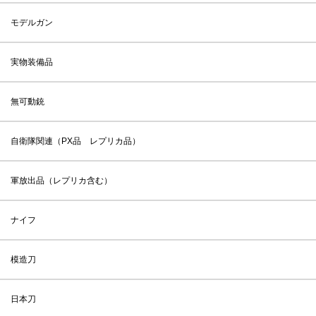
モデルガン
実物装備品
無可動銃
自衛隊関連（PX品 レプリカ品）
軍放出品（レプリカ含む）
ナイフ
模造刀
日本刀