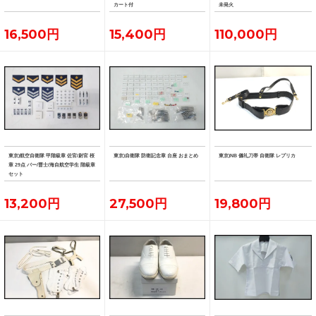
カート付
未発火
16,500円
15,400円
110,000円
東京)航空自衛隊 甲階級章 佐官/尉官 桜
東京)自衛隊 防衛記念章 台座 おまとめ
東京)NB 儀礼刀帯 自衛隊 レプリカ
章 29点 バー/曹士/海自航空学生 階級章
セット
13,200円
27,500円
19,800円