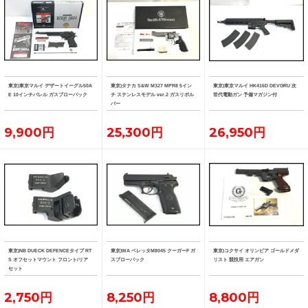
東京)東京マルイ デザートイーグル50A
東京)タナカ S&W M327 MPR8 5イン
東京)東京マルイ HK416D DEVGRU 次
E 10インチバレル ガスブローバック
チ ステンレスモデル ver.2 ガスリボル
世代電動ガン 予備マガジン付
バー
9,900円
25,300円
26,950円
東京)NB DUECK DEFENCEタイプ RT
東京)WA ベレッタM8045 クーガーF ガ
東京)コクサイ オリンピア ゴールドメダ
S オフセットマウント フロント/リア
スブローバック
リスト 競技用 エアガン
セット
2,750円
8,250円
8,800円