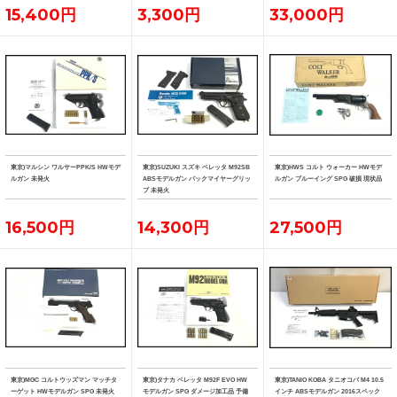
15,400円
3,300円
33,000円
東京)マルシン ワルサーPPK/S HWモデ
東京)SUZUKI スズキ ベレッタ M92SB
東京)HWS コルト ウォーカー HWモデ
ルガン 未発火
ABSモデルガン パックマイヤーグリッ
ルガン ブルーイング SPG 破損 現状品
プ 未発火
16,500円
14,300円
27,500円
東京)MGC コルトウッズマン マッチタ
東京)タナカ ベレッタ M92F EVO HW
東京)TANIO KOBA タニオコバ M4 10.5
ーゲット HWモデルガン SPG 未発火
モデルガン SPG ダメージ加工品 予備
インチ ABSモデルガン 2016スペック