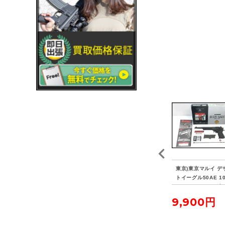
FE
東京)WA ベレッタM804
東京)コクサイ オリンピ
東京)東京マルイ デ
フセ
5 クーガーF ガスブロー
ア ゴールドメダリスト
トイーグル50AE 1
ト/
バック
競技用 エアガン
ンチバレル ガスブ
バック
8,250円
8,800円
9,900円