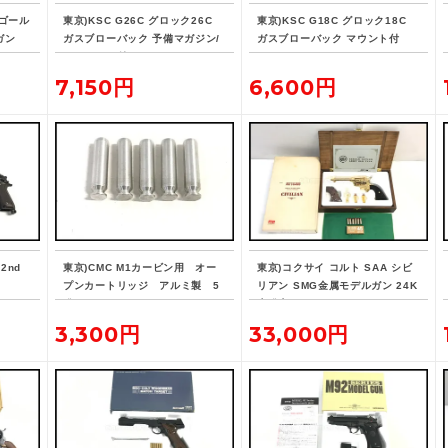
 ゴール
東京)KSC G26C グロック26C
東京)KSC G18C グロック18C
ガン
ガスブローバック 予備マガジン/
ガスブローバック マウント付
ホルスター付
7,150円
6,600円
2nd
東京)CMC M1カービン用 オー
東京)コクサイ コルト SAA シビ
プンカートリッジ アルミ製 5
リアン SMG金属モデルガン 24K
発
未発火
3,300円
33,000円