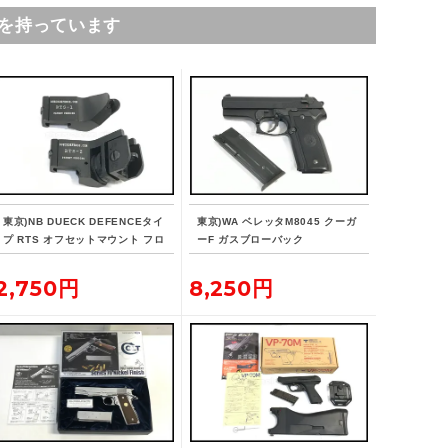
を持っています
東京)NB DUECK DEFENCEタイ
東京)WA ベレッタM8045 クーガ
プ RTS オフセットマウント フロ
ーF ガスブローバック
ント/リア セット
2,750円
8,250円