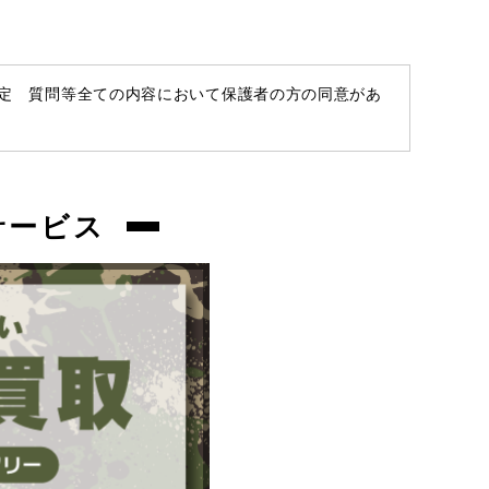
パーカッションキャップは現状品となりま
すので予めご了承ください。
お品物についてのご注意
を必ずお読み頂
査定 質問等全ての内容において保護者の方の同意があ
き、
ご同意の上でご購入下さい
。
商品管理コード
サービス
chc-2605293313-ai-081541962