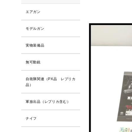
エアガン
モデルガン
実物装備品
無可動銃
自衛隊関連（PX品 レプリカ
品）
軍放出品（レプリカ含む）
ナイフ