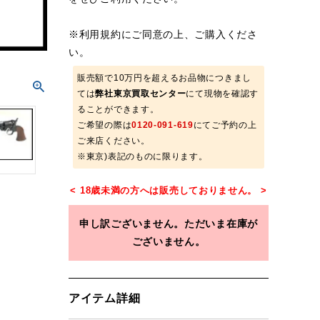
※
利用規約
にご同意の上、ご購入くださ
い。
販売額で10万円を超えるお品物につきまし
ては
弊社東京買取センター
にて現物を確認す
ることができます。
ご希望の際は
0120-091-619
にてご予約の上
ご来店ください。
※東京)表記のものに限ります。
申し訳ございません。ただいま在庫が
ございません。
アイテム詳細