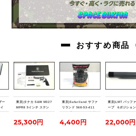
おすすめ商品
ザー
東京)タナカ S&W M327
東京)Safariland サファ
東京)LMT バッフ
0イ
MPR8 5インチ ステン
リランド 568-53-411
ーブ 6ポジション j
ロー
レスモデル ver.2 ガス
ヒップホルスター 右利
butu
リボルバー
M1911適合
25,300円
4,400円
22,000円