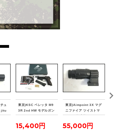
ァチュ
東京)KSC ベレッタ M9
東京)Aimpoint 3X マグ
東京)東京マルイ H
itu
3R 2nd HW モデルガン
ニファイア ツイストマ
D DEVGRU 次
ウント付 実物
ガン 予備マガジ
15,400円
55,000円
26,950