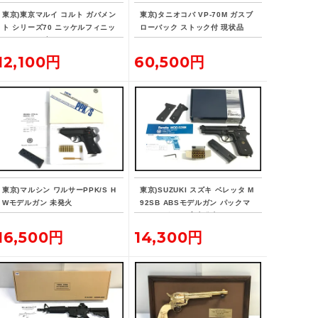
東京)東京マルイ コルト ガバメン
東京)タニオコバ VP-70M ガスブ
ト シリーズ70 ニッケルフィニッ
ローバック ストック付 現状品
シュ ガスブローバック
12,100円
60,500円
東京)マルシン ワルサーPPK/S H
東京)SUZUKI スズキ ベレッタ M
Wモデルガン 未発火
92SB ABSモデルガン パックマ
イヤーグリップ 未発火
16,500円
14,300円