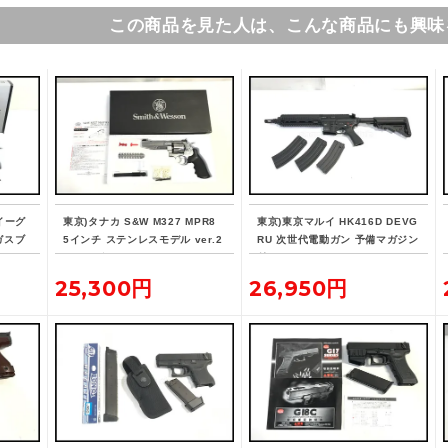
この商品を見た人は、こんな商品にも興味
イーグ
東京)タナカ S&W M327 MPR8
東京)東京マルイ HK416D DEVG
ガスブ
5インチ ステンレスモデル ver.2
RU 次世代電動ガン 予備マガジン
ガスリボルバー
付
25,300円
26,950円