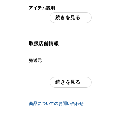
アイテム説明
続きを見る
東京マルイM1851 NAVY 10歳以上用エア
リボルバープロ
「付属品」・・・ 外箱・説明書付属、写
真に写っているものが全てです。 （撮
取扱店舗情報
影、運搬備品は除く）
発送元
アイテム状態
全国通販・買取センター
中古：C（使用感あり/キズ、ヨゴレあり）
外箱は若干の傷みがあります。本体は小
続きを見る
住所
傷・擦れがありますが、使用感自体は少な
い状態になります。フリーダムアート製バ
東京都江戸川区中葛西6-10-14 2F
レルウェイトが組み込まれています。個人
商品についてのお問い合わせ
によるブルーイング塗装が施されており、
お問合わせ番号
若干の色ムラがあります。発射動作は確認
済みとなります（0.2gBB 約0.11J
chc-2605293313-ai-081541962
33m/s）