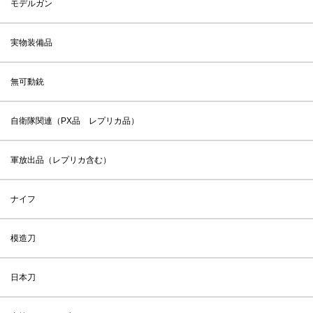
モデルガン
実物装備品
無可動銃
自衛隊関連（PX品 レプリカ品）
軍放出品（レプリカ含む）
ナイフ
模造刀
日本刀