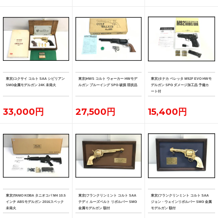
東京)コクサイ コルト SAA シビリアン
東京)HWS コルト ウォーカー HWモデ
東京)タナカ ベレッタ M92F EVO HWモ
SMG金属モデルガン 24K 未発火
ルガン ブルーイング SPG 破損 現状品
デルガン SPG ダメージ加工品 予備カ
ート付
33,000円
27,500円
15,400円
東京)TANIO KOBA タニオコバ M4 10.5
東京)フランクリンミント コルト SAA
東京)フランクリンミント コルト SAA
インチ ABSモデルガン 2016スペック
テディ ルーズベルト リボルバー SMG
ジョン・ウェインリボルバー SMG 金属
未発火
金属モデルガン 額付
モデルガン 額付