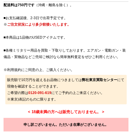
配送料は750円です
（沖縄・離島を除く）。
■お支払確認後、2-3日で出荷予定です。
※
ご注文状況により多少前後いたします。
■本商品は1品物のUSEDアイテムです。
■各種ミリタリー用品を買取・下取りしております。エアガン・電動ガン・装
備品・実物品などご売却ご検討なら簡単無料査定をぜひご利用ください。
※
利用規約
にご同意の上、ご購入ください。
販売額で10万円を超えるお品物につきましては
弊社東京買取センター
にて
現物を確認することができます。
ご希望の際は
0120-091-619
にてご予約の上ご来店ください。
※東京)表記のものに限ります。
申し訳ございません。ただいま在庫がございません。