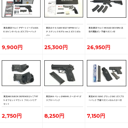
東京)東京マルイ デザートイーグル50A
東京)タナカ S&W M327 MPR8 5イン
東京)東京マルイ HK416D DEVGRU 次
E 10インチバレル ガスブローバック
チ ステンレスモデル ver.2 ガスリボル
世代電動ガン 予備マガジン付
バー
9,900円
25,300円
26,950円
東京)NB DUECK DEFENCEタイプ RT
東京)WA ベレッタM8045 クーガーF ガ
東京)KSC G26C グロック26C ガスブロ
S オフセットマウント フロント/リア
スブローバック
ーバック 予備マガジン/ホルスター付
セット
2,750円
8,250円
7,150円