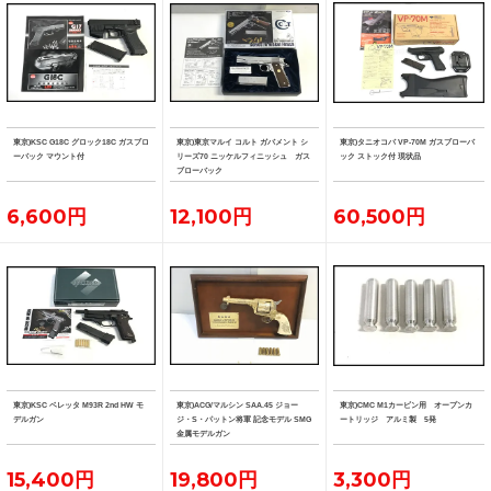
東京)KSC G18C グロック18C ガスブロ
東京)東京マルイ コルト ガバメント シ
東京)タニオコバ VP-70M ガスブローバ
ーバック マウント付
リーズ70 ニッケルフィニッシュ ガス
ック ストック付 現状品
ブローバック
6,600円
12,100円
60,500円
東京)KSC ベレッタ M93R 2nd HW モ
東京)ACG/マルシン SAA.45 ジョー
東京)CMC M1カービン用 オープンカ
デルガン
ジ・S・パットン将軍 記念モデル SMG
ートリッジ アルミ製 5発
金属モデルガン
15,400円
19,800円
3,300円