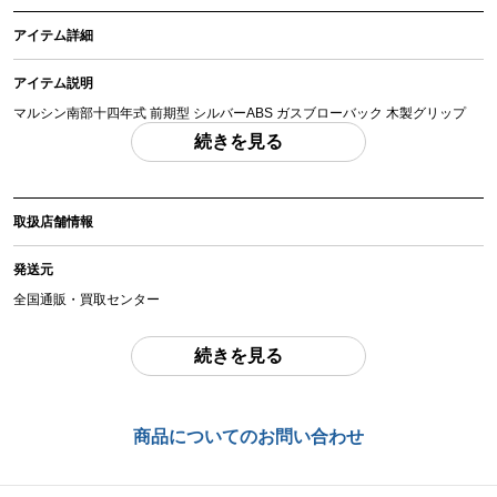
アイテム詳細
アイテム説明
マルシン南部十四年式 前期型 シルバーABS ガスブローバック 木製グリップ
「付属品」・・・ 写真に写っているものが全てです。 （撮影、運搬備品は除
続きを見る
く）
アイテム状態
取扱店舗情報
中古：A（使用感の少ない美品）
箱(スレ/汚れ)、説明書あり。目立った傷などはなく綺麗な状態です。発射動作
発送元
確認済みです(0.2gBBにて計測 約0.47J 68.96m/s)。撃ち終わりにしっかりとボ
ルトストップがかかります。マガジンにガス漏れは見られません。中古品とな
全国通販・買取センター
りますので、画像にて内容、状態をご確認の上ご検討ください。
住所
続きを見る
お品物についてのご注意
を必ずお読み頂き、
ご同意の上でご購入下さい
。
東京都江戸川区中葛西6-10-14 2F
お問合わせ番号
商品管理コード
商品についてのお問い合わせ
chc-2605273327-ai-081541852
chc-2605273327-ai-081541852