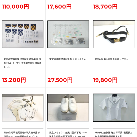
110,000円
17,600円
18,700円
東京)航空自衛隊 甲階級章 佐官/尉官 桜
東京)自衛隊 防衛記念章 台座 おまとめ
東京)NB 儀礼刀帯 自衛隊 レプリカ
章 29点 バー/曹士/海自航空学生 階級章
セット
13,200円
27,500円
19,800円
東京)自衛隊 観閲行進白装具 儀仗隊 白
東京)ノサックス 短靴 3型 白革靴 27cm
東京)海上自衛隊 海士 常装第3種夏服上
弾帯/ホルスター/脚絆一式 レプリカ
海上自衛隊 幹部 夏服用 ストレートチ
衣 士長階級章/曹候補者き章