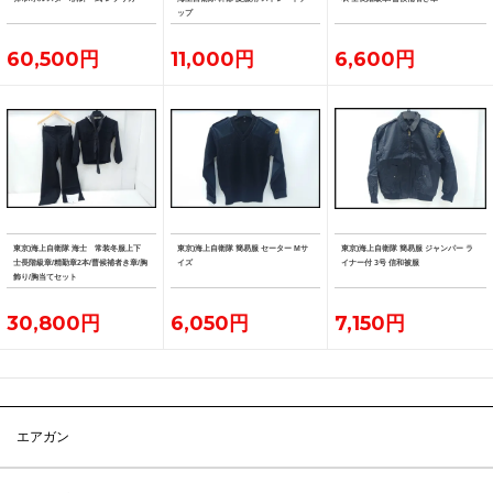
ップ
60,500円
11,000円
6,600円
東京)海上自衛隊 海士 常装冬服上下
東京)海上自衛隊 簡易服 セーター Mサ
東京)海上自衛隊 簡易服 ジャンパー ラ
士長階級章/精勤章2本/曹候補者き章/胸
イズ
イナー付 3号 信和被服
飾り/胸当てセット
30,800円
6,050円
7,150円
エアガン