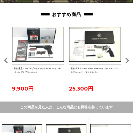
おすすめ商品
ク マ
東京)東京マルイ デザートイーグル50AE 10インチ
東京)タナカ S&W M327 MPR8 5インチ ステンレス
東京)
バレル ガスブローバック
モデル ver.2 ガスリボルバー
9,900円
25,300円
2
この商品を見た人は、こんな商品にも興味を持っています