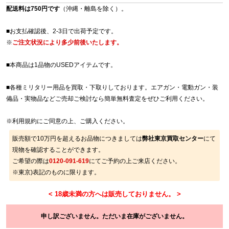
配送料は750円です
（沖縄・離島を除く）。
■お支払確認後、2-3日で出荷予定です。
※
ご注文状況により多少前後いたします。
■本商品は1品物のUSEDアイテムです。
■各種ミリタリー用品を買取・下取りしております。エアガン・電動ガン・装
備品・実物品などご売却ご検討なら簡単無料査定をぜひご利用ください。
※
利用規約
にご同意の上、ご購入ください。
販売額で10万円を超えるお品物につきましては
弊社東京買取センター
にて
現物を確認することができます。
ご希望の際は
0120-091-619
にてご予約の上ご来店ください。
※東京)表記のものに限ります。
申し訳ございません。ただいま在庫がございません。