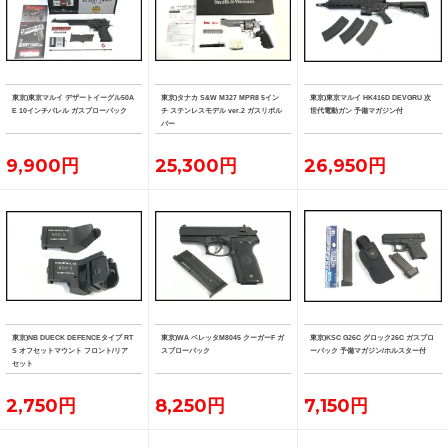
東京)東京マルイ デザートイーグル50A
東京)タナカ S&W M327 MPR8 5イン
東京)東京マルイ HK416D DEVGRU 次
E 10インチバレル ガスブローバック
チ ステンレスモデル ver.2 ガスリボル
世代電動ガン 予備マガジン付
バー
9,900円
25,300円
26,950円
東京)NB DUECK DEFENCEタイプ RT
東京)WA ベレッタM8045 クーガーF ガ
東京)KSC G26C グロック26C ガスブロ
S オフセットマウント フロント/リア
スブローバック
ーバック 予備マガジン/ホルスター付
セット
2,750円
8,250円
7,150円