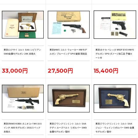
東京)コクサイ コルト SAA シビリアン
東京)HWS コルト ウォーカー HWモデ
東京)タナカ ベレッタ M92F EVO HWモ
SMG金属モデルガン 24K 未発火
ルガン ブルーイング SPG 破損 現状品
デルガン SPG ダメージ加工品 予備カ
ート付
33,000円
27,500円
15,400円
東京)TANIO KOBA タニオコバ M4 10.5
東京)フランクリンミント コルト SAA
東京)フランクリンミント コルト SAA
インチ ABSモデルガン 2016スペック
テディ ルーズベルト リボルバー SMG
ジョン・ウェインリボルバー SMG 金属
未発火
金属モデルガン 額付
モデルガン 額付