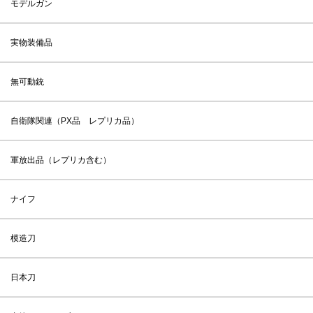
モデルガン
実物装備品
無可動銃
自衛隊関連（PX品 レプリカ品）
軍放出品（レプリカ含む）
ナイフ
模造刀
日本刀