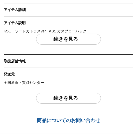
アイテム詳細
アイテム説明
KSC ソードカトラスver.II ABS ガスブローバック
「付属品」・・・ 写真に写っているものが全てです。 （撮影、運搬備品は除
続きを見る
く）
アイテム状態
取扱店舗情報
中古：B（使用感少な目/小キズ、ヨゴレ少々）
箱付属、説明書欠品。本体は若干の擦り傷等ございますが、使用感は少なめで
発送元
す。発射動作確認済み（0.2gBB弾：0.724J～85.13m/s程度）中古品で現状品
となりますので内容や状態をよくご確認の上ご検討ください。
全国通販・買取センター
お品物についてのご注意
を必ずお読み頂き、
ご同意の上でご購入下さい
。
住所
続きを見る
東京都江戸川区中葛西6-10-14 2F
商品管理コード
お問合わせ番号
chc-2605273308-ai-081542052
商品についてのお問い合わせ
chc-2605273308-ai-081542052