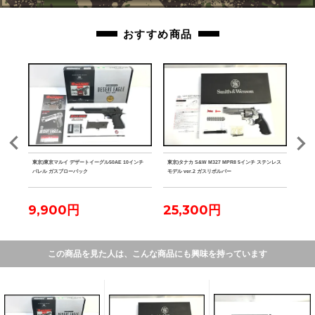
おすすめ商品
ク マ
東京)東京マルイ デザートイーグル50AE 10インチ
東京)タナカ S&W M327 MPR8 5インチ ステンレス
東京)
バレル ガスブローバック
モデル ver.2 ガスリボルバー
9,900円
25,300円
2
この商品を見た人は、こんな商品にも興味を持っています