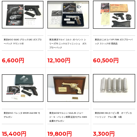
東京)KSC G18C グロック18C ガスブロ
東京)東京マルイ コルト ガバメント シ
東京)タニオコバ VP-70M ガスブローバ
ーバック マウント付
リーズ70 ニッケルフィニッシュ ガス
ック ストック付 現状品
ブローバック
6,600円
12,100円
60,500円
東京)KSC ベレッタ M93R 2nd HW モ
東京)ACG/マルシン SAA.45 ジョー
東京)CMC M1カービン用 オープンカ
デルガン
ジ・S・パットン将軍 記念モデル SMG
ートリッジ アルミ製 5発
金属モデルガン
15,400円
19,800円
3,300円