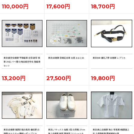
110,000円
17,600円
18,700円
東京)航空自衛隊 甲階級章 佐官/尉官 桜
東京)自衛隊 防衛記念章 台座 おまとめ
東京)NB 儀礼刀帯 自衛隊 レプリカ
章 29点 バー/曹士/海自航空学生 階級章
セット
13,200円
27,500円
19,800円
東京)自衛隊 観閲行進白装具 儀仗隊 白
東京)ノサックス 短靴 3型 白革靴 27cm
東京)海上自衛隊 海士 常装第3種夏服上
弾帯/ホルスター/脚絆一式 レプリカ
海上自衛隊 幹部 夏服用 ストレートチ
衣 士長階級章/曹候補者き章