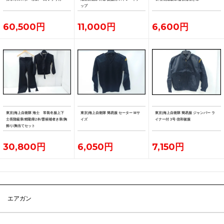
ップ
60,500円
11,000円
6,600円
東京)海上自衛隊 海士 常装冬服上下
東京)海上自衛隊 簡易服 セーター Mサ
東京)海上自衛隊 簡易服 ジャンパー ラ
士長階級章/精勤章2本/曹候補者き章/胸
イズ
イナー付 3号 信和被服
飾り/胸当てセット
30,800円
6,050円
7,150円
エアガン