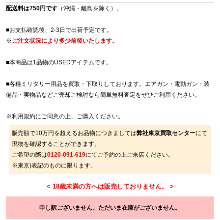
配送料は750円です
（沖縄・離島を除く）。
■お支払確認後、2-3日で出荷予定です。
※
ご注文状況により多少前後いたします。
■本商品は1品物のUSEDアイテムです。
■各種ミリタリー用品を買取・下取りしております。エアガン・電動ガン・装
備品・実物品などご売却ご検討なら簡単無料査定をぜひご利用ください。
※
利用規約
にご同意の上、ご購入ください。
販売額で10万円を超えるお品物につきましては
弊社東京買取センター
にて
現物を確認することができます。
ご希望の際は
0120-091-619
にてご予約の上ご来店ください。
※東京)表記のものに限ります。
申し訳ございません。ただいま在庫がございません。