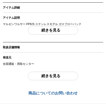
アイテム詳細
アイテム説明
マルゼンワルサー PPK/S ステンレスモデル ガスブローバック
「付属品」・・・ 写真に写っているものが全てです。 （撮影、運搬備品は除
続きを見る
く）
アイテム状態
取扱店舗情報
中古：A（使用感の少ない美品）
箱(シリアル一致)、説明書あり。目立った破損は見られません。発射動作確認
発送元
済みです(0.2gBBにて計測 約0.33J 57.35m/s)。マガジンにガス漏れは見られま
せん。中古品となりますので、画像にて内容、状態をご確認の上ご検討くださ
全国通販・買取センター
い。
住所
続きを見る
お品物についてのご注意
を必ずお読み頂き、
ご同意の上でご購入下さい
。
東京都江戸川区中葛西6-10-14 2F
お問合わせ番号
商品管理コード
商品についてのお問い合わせ
chc-2605263319-ai-081541886
chc-2605263319-ai-081541886