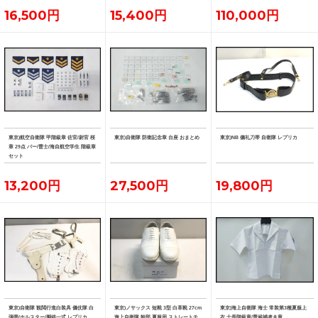
16,500円
15,400円
110,000円
東京)航空自衛隊 甲階級章 佐官/尉官 桜
東京)自衛隊 防衛記念章 台座 おまとめ
東京)NB 儀礼刀帯 自衛隊 レプリカ
章 29点 バー/曹士/海自航空学生 階級章
セット
13,200円
27,500円
19,800円
東京)自衛隊 観閲行進白装具 儀仗隊 白
東京)ノサックス 短靴 3型 白革靴 27cm
東京)海上自衛隊 海士 常装第3種夏服上
弾帯/ホルスター/脚絆一式 レプリカ
海上自衛隊 幹部 夏服用 ストレートチ
衣 士長階級章/曹候補者き章