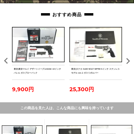
おすすめ商品
 競技
東京)東京マルイ デザートイーグル50AE 10インチ
東京)タナカ S&W M327 MPR8 5インチ ステンレス
東京)S
バレル ガスブローバック
モデル ver.2 ガスリボルバー
ホルス
9,900円
25,300円
4
この商品を見た人は、こんな商品にも興味を持っています