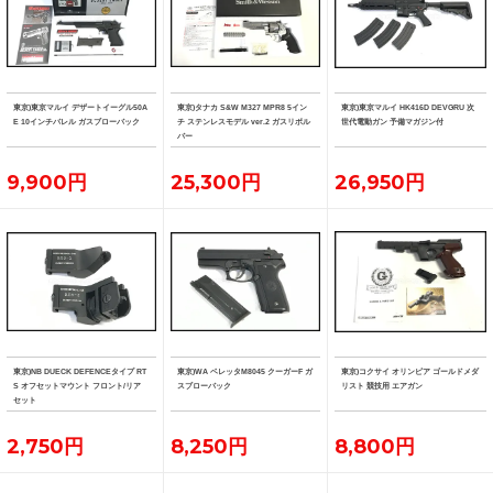
東京)東京マルイ デザートイーグル50A
東京)タナカ S&W M327 MPR8 5イン
東京)東京マルイ HK416D DEVGRU 次
E 10インチバレル ガスブローバック
チ ステンレスモデル ver.2 ガスリボル
世代電動ガン 予備マガジン付
バー
9,900円
25,300円
26,950円
東京)NB DUECK DEFENCEタイプ RT
東京)WA ベレッタM8045 クーガーF ガ
東京)コクサイ オリンピア ゴールドメダ
S オフセットマウント フロント/リア
スブローバック
リスト 競技用 エアガン
セット
2,750円
8,250円
8,800円