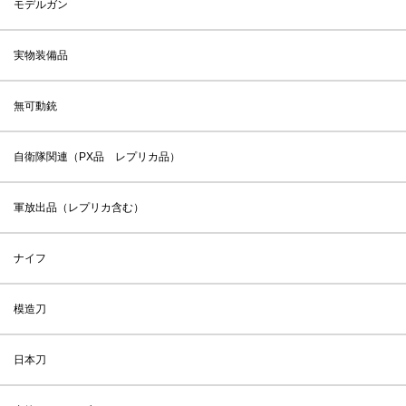
モデルガン
実物装備品
無可動銃
自衛隊関連（PX品 レプリカ品）
軍放出品（レプリカ含む）
ナイフ
模造刀
日本刀