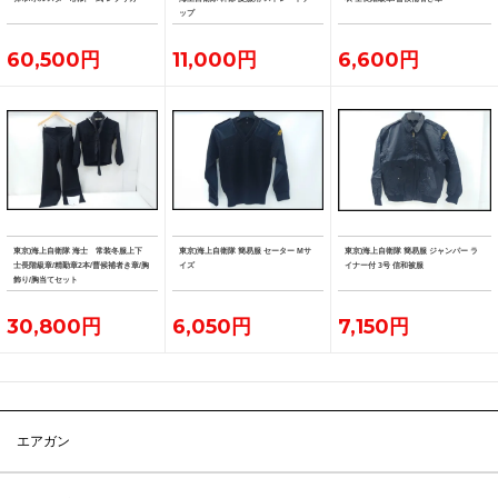
ップ
60,500円
11,000円
6,600円
東京)海上自衛隊 海士 常装冬服上下
東京)海上自衛隊 簡易服 セーター Mサ
東京)海上自衛隊 簡易服 ジャンパー ラ
士長階級章/精勤章2本/曹候補者き章/胸
イズ
イナー付 3号 信和被服
飾り/胸当てセット
30,800円
6,050円
7,150円
エアガン