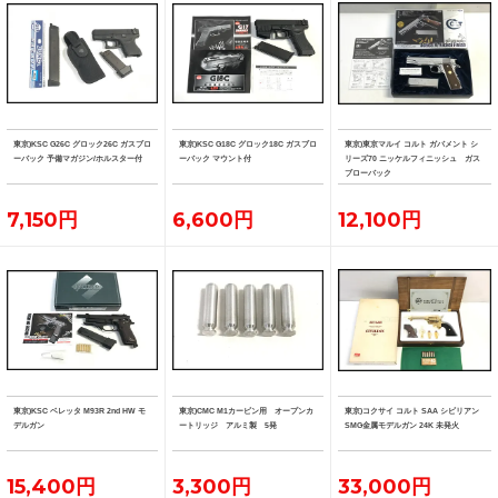
東京)KSC G26C グロック26C ガスブロ
東京)KSC G18C グロック18C ガスブロ
東京)東京マルイ コルト ガバメント シ
ーバック 予備マガジン/ホルスター付
ーバック マウント付
リーズ70 ニッケルフィニッシュ ガス
ブローバック
7,150円
6,600円
12,100円
東京)KSC ベレッタ M93R 2nd HW モ
東京)CMC M1カービン用 オープンカ
東京)コクサイ コルト SAA シビリアン
デルガン
ートリッジ アルミ製 5発
SMG金属モデルガン 24K 未発火
15,400円
3,300円
33,000円