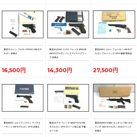
東京)マルシン ワルサーPPK/S HWモデ
東京)SUZUKI スズキ ベレッタ M92SB
東京)HWS コルト ウォーカー HWモデ
ルガン 未発火
ABSモデルガン パックマイヤーグリッ
ルガン ブルーイング SPG 破損 現状品
プ 未発火
16,500円
14,300円
27,500円
東京)MGC コルトウッズマン マッチタ
東京)タナカ ベレッタ M92F EVO HW
東京)TANIO KOBA タニオコバ M4 10.5
ーゲット HWモデルガン SPG 未発火
モデルガン SPG ダメージ加工品 予備
インチ ABSモデルガン 2016スペック
カート付
未発火