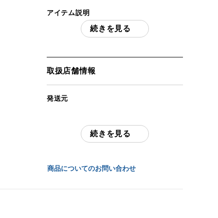
アイテム説明
続きを見る
BATONBT-PIT VIPER CO2ガスブローバ
ック (2
「付属品」・・・ 写真に写っているもの
が全てです。 （撮影、運搬備品は除く）
取扱店舗情報
アイテム状態
発送元
中古：B（使用感少な目/小キズ、ヨゴレ
全国通販・買取センター
少々）
箱、説明書あり。使用に伴う若干のスレ
続きを見る
住所
(ハンマーに塗装剥がれあり)があります
が、目立った破損などは見られません。発
東京都江戸川区中葛西6-10-14 2F
射動作確認済みです(0.2gBBにて計測 約
商品についてのお問い合わせ
0.57J 75.71m/s)。マガジンにガス漏れは
お問合わせ番号
みられません。中古品となりますので、画
像にて内容、状態をご確認の上ご検討くだ
chc-2604173408-ai-081541265
さい。