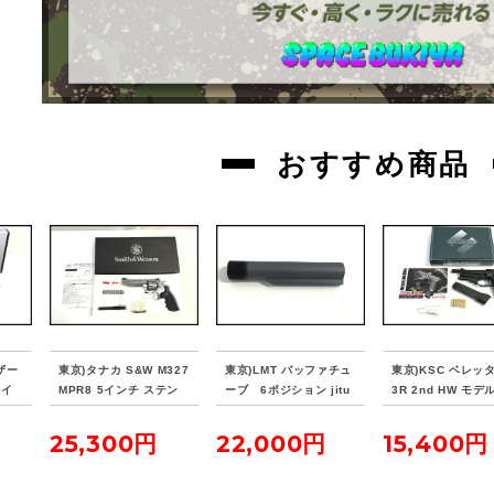
おすすめ商品
ザー
東京)タナカ S&W M327
東京)LMT バッファチュ
東京)KSC ベレッタ
0イ
MPR8 5インチ ステン
ーブ 6ポジション jitu
3R 2nd HW モ
ロー
レスモデル ver.2 ガス
butu
リボルバー
25,300円
22,000円
15,400円