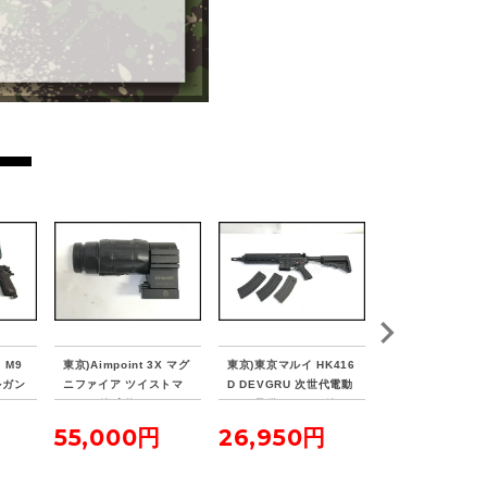
 M9
東京)Aimpoint 3X マグ
東京)東京マルイ HK416
東京)NB DUECK 
デルガン
ニファイア ツイストマ
D DEVGRU 次世代電動
NCEタイプ RTS
ウント付 実物
ガン 予備マガジン付
ットマウント フロ
リア セット
55,000円
26,950円
2,750円