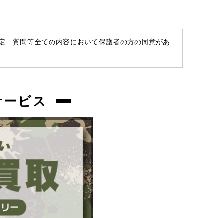
お品物についてのご注意
を必ずお読み頂
き、
ご同意の上でご購入下さい
。
査定 質問等全ての内容において保護者の方の同意があ
商品管理コード
chc-2604173408-ai-081541265
サービス