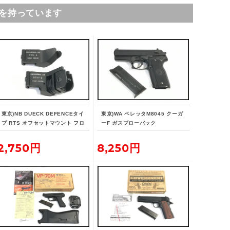
を持っています
東京)NB DUECK DEFENCEタイ
東京)WA ベレッタM8045 クーガ
プ RTS オフセットマウント フロ
ーF ガスブローバック
ント/リア セット
2,750円
8,250円