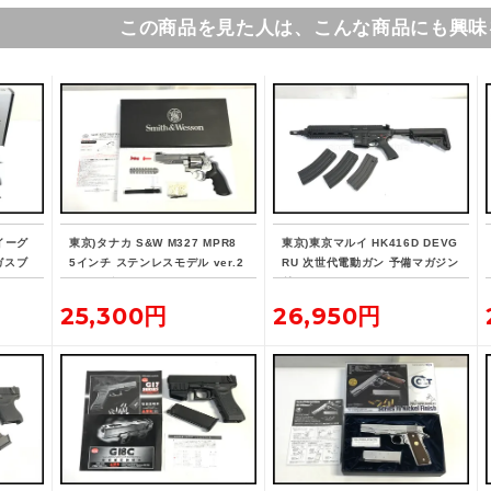
この商品を見た人は、こんな商品にも興味
イーグ
東京)タナカ S&W M327 MPR8
東京)東京マルイ HK416D DEVG
ガスブ
5インチ ステンレスモデル ver.2
RU 次世代電動ガン 予備マガジン
ガスリボルバー
付
25,300円
26,950円