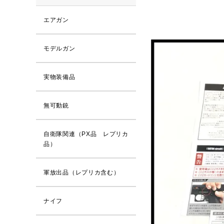
エアガン
モデルガン
実物装備品
無可動銃
自衛隊関連（PX品 レプリカ
品）
軍放出品（レプリカ含む）
ナイフ