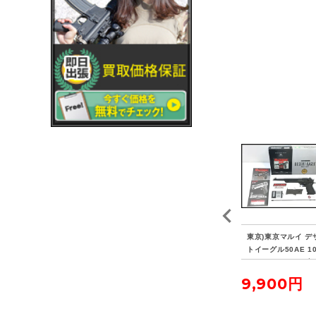
04
東京)KSC G26C グロッ
東京)KSC G18C グロッ
東京)東京マルイ デ
ロー
ク26C ガスブローバッ
ク18C ガスブローバッ
トイーグル50AE 1
ク 予備マガジン/ホルス
ク マウント付
ンチバレル ガスブ
ター付
バック
7,150円
6,600円
9,900円