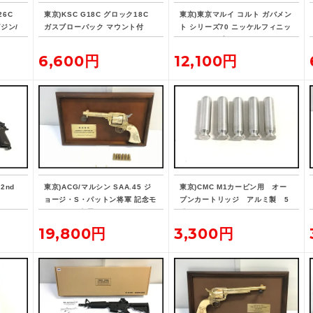
26C
東京)KSC G18C グロック18C
東京)東京マルイ コルト ガバメン
ジン/
ガスブローバック マウント付
ト シリーズ70 ニッケルフィニッ
シュ ガスブローバック
6,600円
12,100円
2nd
東京)ACG/マルシン SAA.45 ジ
東京)CMC M1カービン用 オー
ョージ・S・パットン将軍 記念モ
プンカートリッジ アルミ製 5
デル SMG金属モデルガン
発
19,800円
3,300円