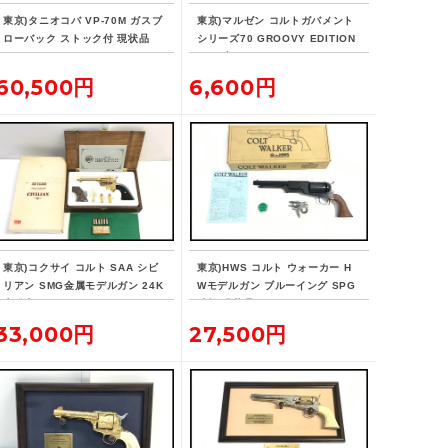
東京)タニオコバ VP-70M ガスブ
東京)マルゼン コルトガバメント
ローバック ストック付 現状品
シリーズ70 GROOVY EDITION
ガスブローバック
60,500円
6,600円
東京)コクサイ コルト SAA シビ
東京)HWS コルト ウォーカー H
リアン SMG金属モデルガン 24K
Wモデルガン ブルーイング SPG
未発火
破損 現状品
33,000円
27,500円