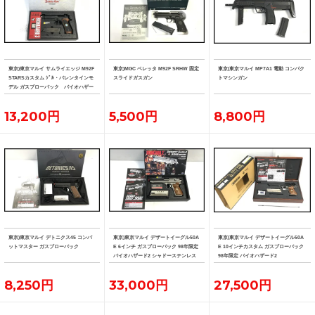
東京)東京マルイ サムライエッジ M92F
東京)MGC ベレッタ M92F SRHW 固定
東京)東京マルイ MP7A1 電動 コンパク
STARSカスタム ｼﾞﾙ・バレンタインモ
スライドガスガン
トマシンガン
デル ガスブローバック バイオハザー
ド3
13,200円
5,500円
8,800円
東京)東京マルイ デトニクス45 コンバ
東京)東京マルイ デザートイーグル50A
東京)東京マルイ デザートイーグル50A
ットマスター ガスブローバック
E 6インチ ガスブローバック 98年限定
E 10インチカスタム ガスブローバック
バイオハザード2 シャドーステンレス
98年限定 バイオハザード2
8,250円
33,000円
27,500円