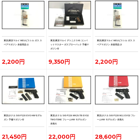
東京)東京マルイ MEUピストル ガス ス
東京)東京マルイ デトニクス45 コンバ
東京)東京マルイ MEUピストル ガス ス
ペアマガジン 未使用品 (1
ットマスター ガスブローバック 予備マ
ペアマガジン 未使用品 (3
ガジン付
2,200円
9,350円
2,200円
東京)タナカ SIG P220 EVO HWモデル
東京)タナカ SIG P226 MK25-TB EVO2
東京)タナカ SIG P228 M11 EVO2 フレ
ガン 予備マガジン付
TWO-TONE フレームHW モデルガン
ームHW モデルガン 未発火
未発火
21,450円
22,000円
28,600円