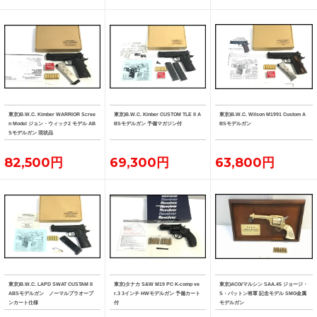
東京)B.W.C. Kimber WARRIOR Scree
東京)B.W.C. Kinber CUSTOM TLE II A
東京)B.W.C. Wilson M1991 Custom A
n Model ジョン・ウィック2 モデル AB
BSモデルガン 予備マガジン付
BSモデルガン
Sモデルガン 現状品
82,500円
69,300円
63,800円
東京)B.W.C. LAPD SWAT CUSTAM II
東京)タナカ S&W M19 PC K-comp ve
東京)ACG/マルシン SAA.45 ジョージ・
ABSモデルガン ノーマルプラオープ
r.3 3インチ HWモデルガン 予備カート
S・パットン将軍 記念モデル SMG金属
ンカート仕様
付
モデルガン