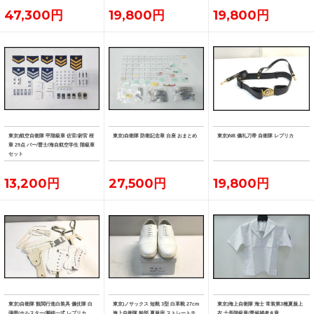
47,300円
19,800円
19,800円
東京)航空自衛隊 甲階級章 佐官/尉官 桜
東京)自衛隊 防衛記念章 台座 おまとめ
東京)NB 儀礼刀帯 自衛隊 レプリカ
章 29点 バー/曹士/海自航空学生 階級章
セット
13,200円
27,500円
19,800円
東京)自衛隊 観閲行進白装具 儀仗隊 白
東京)ノサックス 短靴 3型 白革靴 27cm
東京)海上自衛隊 海士 常装第3種夏服上
弾帯/ホルスター/脚絆一式 レプリカ
海上自衛隊 幹部 夏服用 ストレートチ
衣 士長階級章/曹候補者き章