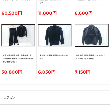
ップ
60,500円
11,000円
6,600円
東京)海上自衛隊 海士 常装冬服上下
東京)海上自衛隊 簡易服 セーター Mサ
東京)海上自衛隊 簡易服 ジャンパー ラ
士長階級章/精勤章2本/曹候補者き章/胸
イズ
イナー付 3号 信和被服
飾り/胸当てセット
30,800円
6,050円
7,150円
エアガン