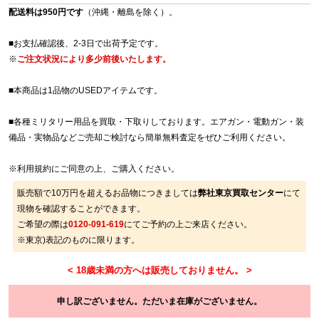
配送料は950円です
（沖縄・離島を除く）。
■お支払確認後、2-3日で出荷予定です。
※
ご注文状況により多少前後いたします。
■本商品は1品物のUSEDアイテムです。
■各種ミリタリー用品を買取・下取りしております。エアガン・電動ガン・装
備品・実物品などご売却ご検討なら簡単無料査定をぜひご利用ください。
※
利用規約
にご同意の上、ご購入ください。
販売額で10万円を超えるお品物につきましては
弊社東京買取センター
にて
現物を確認することができます。
ご希望の際は
0120-091-619
にてご予約の上ご来店ください。
※東京)表記のものに限ります。
申し訳ございません。ただいま在庫がございません。