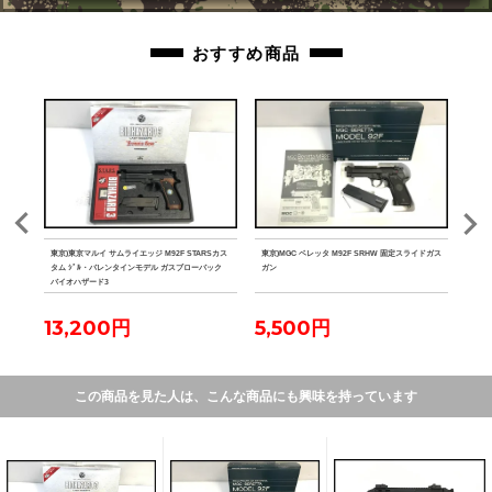
おすすめ商品
TONE
東京)東京マルイ サムライエッジ M92F STARSカス
東京)MGC ベレッタ M92F SRHW 固定スライドガス
東京)
タム ｼﾞﾙ・バレンタインモデル ガスブローバック
ガン
ン
バイオハザード3
13,200円
5,500円
8
この商品を見た人は、こんな商品にも興味を持っています