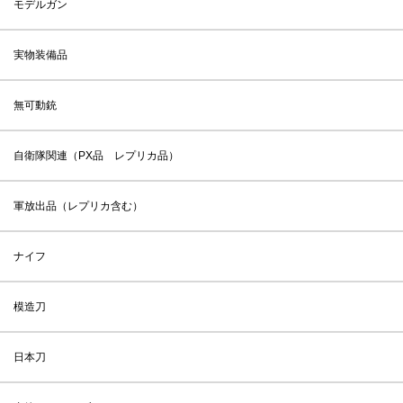
モデルガン
実物装備品
無可動銃
自衛隊関連（PX品 レプリカ品）
軍放出品（レプリカ含む）
ナイフ
模造刀
日本刀