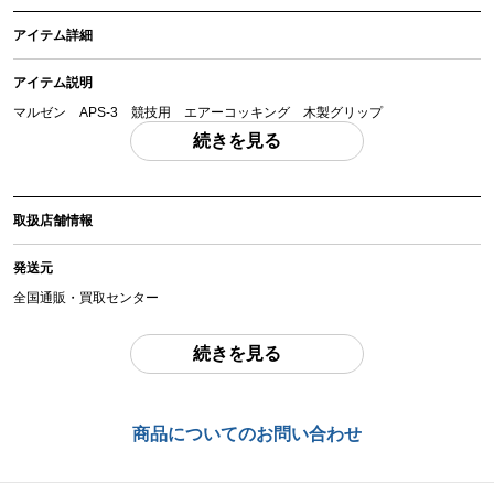
アイテム詳細
アイテム説明
マルゼン APS-3 競技用 エアーコッキング 木製グリップ
「付属品」・・・ 写真に写っているものが全てです。 （撮影、運搬備品は除
続きを見る
く）
アイテム状態
取扱店舗情報
中古：B（使用感少な目/小キズ、ヨゴレ少々）
ケース、説明書付属。本体は若干の擦り傷等ございますが、使用感は少なめで
発送元
す。右手用木製グリップに変更されています。発射動作確認済み（0.2gBB弾：
0.771J～87.83m/s程度）中古品で現状品となりますので内容や状態をよくご確
全国通販・買取センター
認の上ご検討ください。
住所
続きを見る
お品物についてのご注意
を必ずお読み頂き、
ご同意の上でご購入下さい
。
東京都江戸川区中葛西6-10-14 2F
お問合わせ番号
商品管理コード
商品についてのお問い合わせ
chc-2603233414-ai-081540778
chc-2603233414-ai-081540778