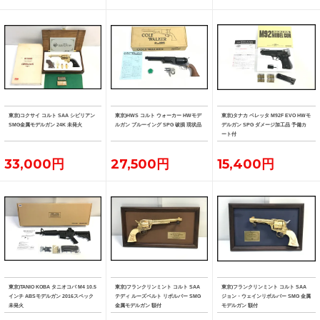
東京)コクサイ コルト SAA シビリアン
東京)HWS コルト ウォーカー HWモデ
東京)タナカ ベレッタ M92F EVO HWモ
SMG金属モデルガン 24K 未発火
ルガン ブルーイング SPG 破損 現状品
デルガン SPG ダメージ加工品 予備カ
ート付
33,000円
27,500円
15,400円
東京)TANIO KOBA タニオコバ M4 10.5
東京)フランクリンミント コルト SAA
東京)フランクリンミント コルト SAA
インチ ABSモデルガン 2016スペック
テディ ルーズベルト リボルバー SMG
ジョン・ウェインリボルバー SMG 金属
未発火
金属モデルガン 額付
モデルガン 額付