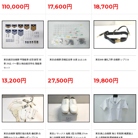
110,000円
17,600円
18,700円
東京)航空自衛隊 甲階級章 佐官/尉官 桜
東京)自衛隊 防衛記念章 台座 おまとめ
東京)NB 儀礼刀帯 自衛隊 レプリカ
章 29点 バー/曹士/海自航空学生 階級章
セット
13,200円
27,500円
19,800円
東京)自衛隊 観閲行進白装具 儀仗隊 白
東京)ノサックス 短靴 3型 白革靴 27cm
東京)海上自衛隊 海士 常装第3種夏服上
弾帯/ホルスター/脚絆一式 レプリカ
海上自衛隊 幹部 夏服用 ストレートチ
衣 士長階級章/曹候補者き章