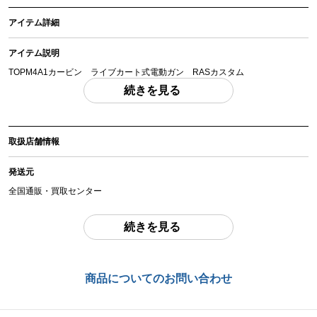
アイテム詳細
アイテム説明
TOPM4A1カービン ライブカート式電動ガン RASカスタム
「付属品」・・・ 写真に写っているものが全てです。 （撮影、運搬備品は除
続きを見る
く）
アイテム状態
取扱店舗情報
中古：B（使用感少な目/小キズ、ヨゴレ少々）
URX RASIIのハンドガードが装着されており、外装が変更されています。使
発送元
用感と経年ダメージが少し見られますが概ね良好なお品物です。中古品につき
キズ 汚れはご了承ください。動作確認できました。(0.2gBB弾0.67J 82m/s
全国通販・買取センター
程度 セミフルOK）付属品が写真の通り付属します。ガンケース 充電器も
付属します。現状品となりますのでよくご確認ください。
住所
続きを見る
東京都江戸川区中葛西6-10-14 2F
お品物についてのご注意
を必ずお読み頂き、
ご同意の上でご購入下さい
。
お問合わせ番号
商品についてのお問い合わせ
商品管理コード
chc-2602213309-ai-081540061
chc-2602213309-ai-081540061