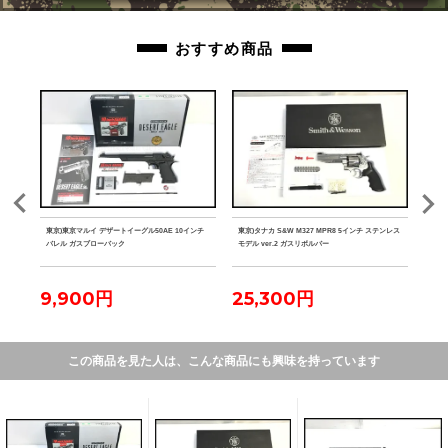
おすすめ商品
ク マ
東京)東京マルイ デザートイーグル50AE 10インチ
東京)タナカ S&W M327 MPR8 5インチ ステンレス
東京)
バレル ガスブローバック
モデル ver.2 ガスリボルバー
9,900円
25,300円
2
この商品を見た人は、こんな商品にも興味を持っています