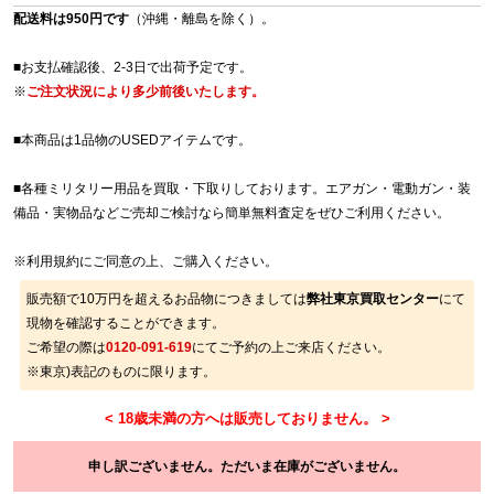
配送料は950円です
（沖縄・離島を除く）。
■お支払確認後、2-3日で出荷予定です。
※
ご注文状況により多少前後いたします。
■本商品は1品物のUSEDアイテムです。
■各種ミリタリー用品を買取・下取りしております。エアガン・電動ガン・装
備品・実物品などご売却ご検討なら簡単無料査定をぜひご利用ください。
※
利用規約
にご同意の上、ご購入ください。
販売額で10万円を超えるお品物につきましては
弊社東京買取センター
にて
現物を確認することができます。
ご希望の際は
0120-091-619
にてご予約の上ご来店ください。
※東京)表記のものに限ります。
申し訳ございません。ただいま在庫がございません。