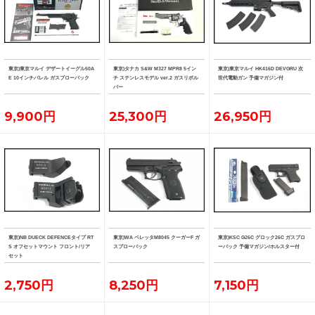
東京)東京マルイ デザートイーグル50A
東京)タナカ S&W M327 MPR8 5イン
東京)東京マルイ HK416D DEVGRU 次
E 10インチバレル ガスブローバック
チ ステンレスモデル ver.2 ガスリボル
世代電動ガン 予備マガジン付
バー
9,900円
25,300円
26,950円
東京)NB DUECK DEFENCEタイプ RT
東京)WA ベレッタM8045 クーガーF ガ
東京)KSC G26C グロック26C ガスブロ
S オフセットマウント フロント/リア
スブローバック
ーバック 予備マガジン/ホルスター付
セット
2,750円
8,250円
7,150円