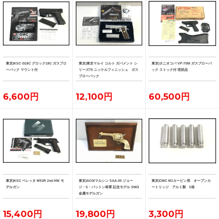
東京)KSC G18C グロック18C ガスブロ
東京)東京マルイ コルト ガバメント シ
東京)タニオコバ VP-70M ガスブローバ
ーバック マウント付
リーズ70 ニッケルフィニッシュ ガス
ック ストック付 現状品
ブローバック
6,600円
12,100円
60,500円
東京)KSC ベレッタ M93R 2nd HW モ
東京)ACG/マルシン SAA.45 ジョー
東京)CMC M1カービン用 オープンカ
デルガン
ジ・S・パットン将軍 記念モデル SMG
ートリッジ アルミ製 5発
金属モデルガン
15,400円
19,800円
3,300円