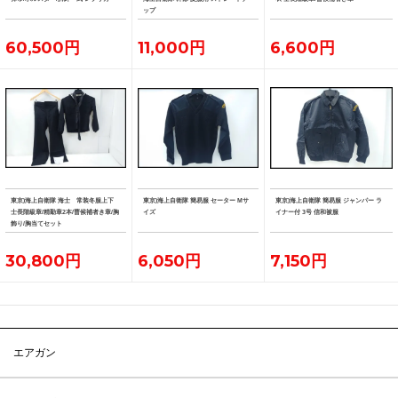
ップ
60,500円
11,000円
6,600円
東京)海上自衛隊 海士 常装冬服上下
東京)海上自衛隊 簡易服 セーター Mサ
東京)海上自衛隊 簡易服 ジャンパー ラ
士長階級章/精勤章2本/曹候補者き章/胸
イズ
イナー付 3号 信和被服
飾り/胸当てセット
30,800円
6,050円
7,150円
エアガン