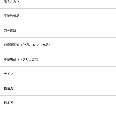
モデルガン
実物装備品
無可動銃
自衛隊関連（PX品 レプリカ品）
軍放出品（レプリカ含む）
ナイフ
模造刀
日本刀