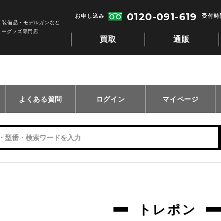
0120-091-619
お申し込み
受付時間
・装備品・モデルガンなど
リーグッズ専門店
買取
通販
よくある質問
ログイン
マイページ
トレポン