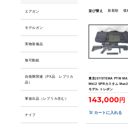
新着順
価
並び替え
エアガン
モデルガン
実物装備品
無可動銃
自衛隊関連（PX品 レプリカ
東京)SYSTEMA PTW MA
品）
Mk12 SPRカスタム Ma
モデル トレポン
143,000
軍放出品（レプリカ含む）
カートに入れる
ナイフ