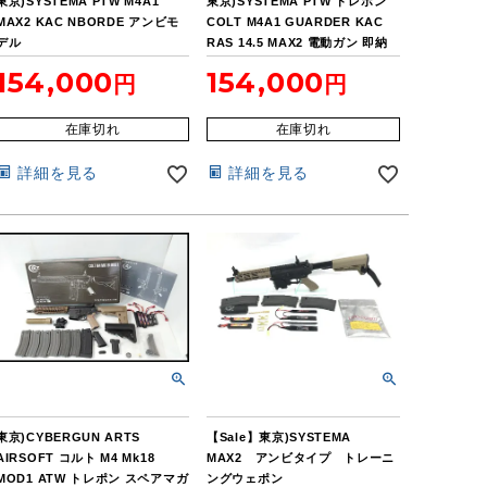
東京)SYSTEMA PTW M4A1
東京)SYSTEMA PTW トレポン
MAX2 KAC NBORDE アンビモ
COLT M4A1 GUARDER KAC
デル
RAS 14.5 MAX2 電動ガン 即納
品
154,000
154,000
在庫切れ
在庫切れ
詳細を見る
詳細を見る
東京)CYBERGUN ARTS
【Sale】東京)SYSTEMA
AIRSOFT コルト M4 Mk18
MAX2 アンビタイプ トレーニ
MOD1 ATW トレポン スペアマガ
ングウェポン