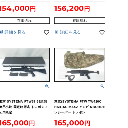
ジン付
154,000
156,200
在庫切れ
在庫切れ
詳細を見る
詳細を見る
東京)SYSTEMA PTW89 89式訓
東京)SYSTEMA PTW TW416C
練用小銃 固定銃床式 トレポンフ
HK416C MAX2 アンビ NBORDE
ェス限定
レシーバー トレポン
165,000
165,000