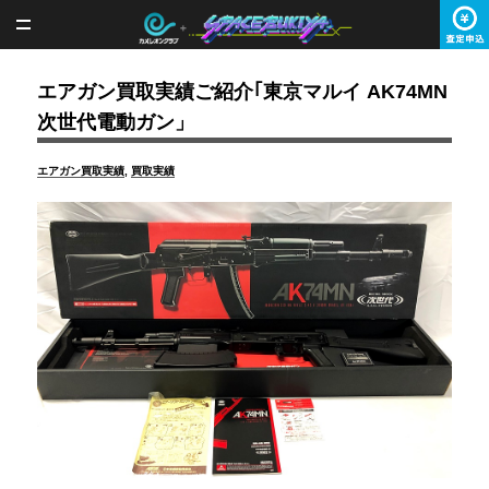
エアガン買取実績ご紹介｢東京マルイ AK74MN
次世代電動ガン」
カ
エアガン買取実績
,
買取実績
テ
ゴ
リ
ー