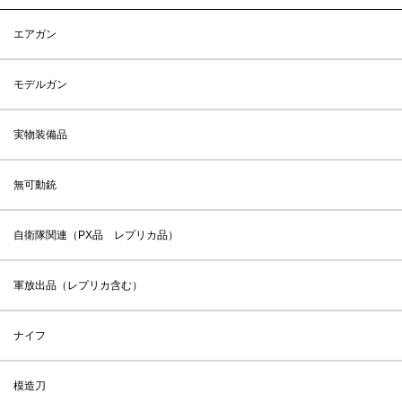
エアガン
モデルガン
実物装備品
無可動銃
自衛隊関連（PX品 レプリカ品）
軍放出品（レプリカ含む）
ナイフ
模造刀