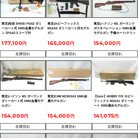
東京)松栄 SHOEI FG42 ダミ
東京)ホビーフィックス
東京)ハドソン M1 ガーランド
ーカート式 SMG金属モデルガ
M16A4 ダミーカート式モデル
ガスオペレーション SMG金属
ン ZFG42スコープ付
ガン
モデルガン 予備カート/クリッ
プ付 現状品
177,100
165,000
154,000
在庫切れ
在庫切れ
在庫切れ
東京)ハドソン M1 ガーランド
東京)CAW M1903A3 SMG金
【Sale】HOBBY FIX ホビー
ダミーカート式 SMG金属モデ
属モデルガン
フィックス M16A1 ダミーカ
ルガン
ート SMG適合モデルガン
154,000
154,000
141,075
在庫切れ
在庫切れ
在庫切れ