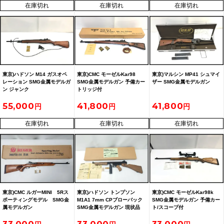
在庫切れ
在庫切れ
在庫切れ
東京)ハドソン M14 ガスオペ
東京)CMC モーゼルKar98
東京)マルシン MP41 シュマイ
レーション SMG金属モデルガ
SMG金属モデルガン 予備カー
ザー SMG金属モデルガン
ン ジャンク
トリッジ付
55,000
41,800
41,800
在庫切れ
在庫切れ
在庫切れ
東京)CMC ルガーMINI 5Rス
東京)ハドソン トンプソン
東京)CMC モーゼルKar98k
ポーティングモデル SMG金
M1A1 7mm CPブローバック
SMG金属モデルガン 予備カー
属モデルガン
SMG金属モデルガン 現状品
ト/スコープ付