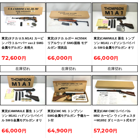
東京)タナカ U.S.M1A1 カービ
東京)タナカ ルガー AC556K
東京)CAW/MULE 新生 トンプ
ン パラトルーパー ver.2 SMG
リアルウッド SMG規格 モデ
ソン M1A1 ハドソンリバイバ
金属モデルガン 未発火
ルガン 現状品
ル SMＧ金属モデルガン オリ
ジナルシリアル(1
72,600
66,000
66,000
在庫切れ
在庫切れ
在庫切れ
東京)CAW/MULE 新生 トンプ
東京)CMC M1 トンプソン
東京)CAW CMCリバイバル
ソン M1A1 ハドソンリバイバ
SMG金属モデルガン 予備カー
M92 カービン ウィンチェスタ
ル SMＧ金属モデルガン オリ
ト付
ーM1892 ダミーカート式モデ
ジナルシリアル(2
ルガン
66,000
64,900
57,200