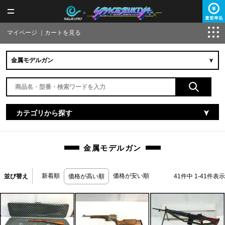
マイページ
｜
カートを見る
カテゴリから探す
金属モデルガン
新着順
価格が安い順
並び替え
価格が高い順
41
件中
1
-
41
件表示