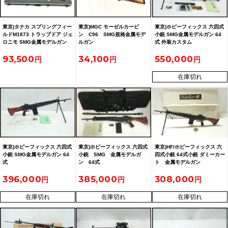
東京)タナカ スプリングフィー
東京)MGC モーゼルカービ
東京)ホビーフィックス 六四式
ルドM1873 トラップドア ジェ
ン C96 SMG規格金属モデ
小銃 SMG金属モデルガン 64
ロニモ SMG金属モデルガン
ルガン
式 外装カスタム
93,500
34,100
550,000
在庫切れ
東京)ホビーフィックス 六四式
東京)ホビーフィックス 六四式
東京)HF/ホビーフィックス 六
小銃 SMG金属モデルガン 64
小銃 SMG 金属モデルガ
四式小銃 64式小銃 ダミーカー
式
ン 64式
ト 金属モデルガン
396,000
385,000
308,000
在庫切れ
在庫切れ
在庫切れ