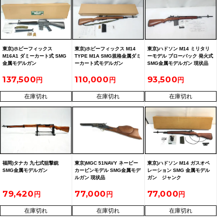
東京)ホビーフィックス
東京)ホビーフィックス M14
東京)ハドソン M14 ミリタリ
M16A1 ダミーカート式 SMG
TYPE M1A SMG規格金属ダミ
ーモデル ブローバック 発火式
金属モデルガン
ーカート式モデルガン
SMG金属モデルガン 現状品
137,500
110,000
93,500
在庫切れ
在庫切れ
在庫切れ
福岡)タナカ 九七式狙撃銃
東京)MGC 51NAVY ネービー
東京)ハドソン M14 ガスオペ
SMG金属モデルガン
カービンモデル SMG金属モデ
レーション SMG 金属モデル
ルガン 現状品
ガン ジャンク
79,420
77,000
77,000
在庫切れ
在庫切れ
在庫切れ