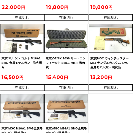
22,000
19,800
19,800
在庫切れ
在庫切れ
在庫切れ
東京)マルシン コルト M16A1
東京)DENIX 1090 リー・エン
東京)MGC ウィンチェスター
SMG 金属モデルガン 発火済
フィールド SMLE Mk.III 装飾
M73 ランダルカスタム SMG
み
銃
金属モデルガン 現状品
16,500
15,400
13,200
在庫切れ
在庫切れ
在庫切れ
東京)MGC M16A1 SMG金属モ
東京)MGC M16A1 SMG金属モ
デルガン 現状品(2
デルガン 現状品(1